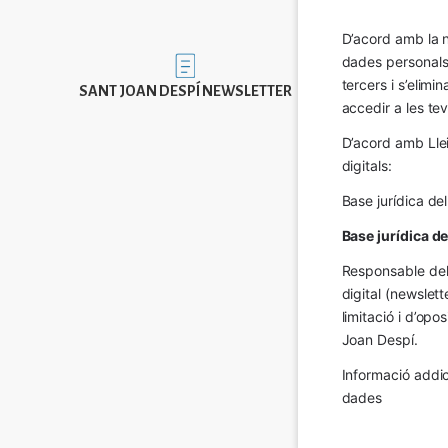
D’acord amb la n
dades personals a
Imatge
tercers i s’elimi
SANT JOAN DESPÍ NEWSLETTER
accedir a les tev
D’acord amb Llei
digitals:
Base jurídica de
Base jurídica d
Responsable del 
digital (newslett
limitació i d’op
Joan Despí.
Informació addic
dades