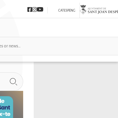
Imatge
Imatge
Imatge
Imatge
CAT
ESP
ENG