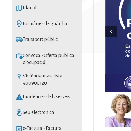
SVG
Plànol
SVG
Farmàcies de guàrdia
‹
SVG
Transport públic
SVG
Convoca - Oferta pública
d'ocupació
SVG
Violència masclista -
900900120
SVG
Incidències dels serveis
Imatge
SVG
Seu electrònica
SVG
e-Factura - Factura