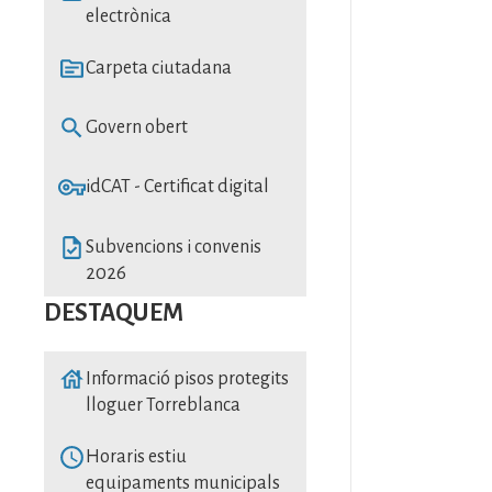
electrònica
SVG
Carpeta ciutadana
SVG
Govern obert
SVG
idCAT - Certificat digital
SVG
Subvencions i convenis
2026
DESTAQUEM
SVG
Informació pisos protegits
lloguer Torreblanca
SVG
Horaris estiu
equipaments municipals