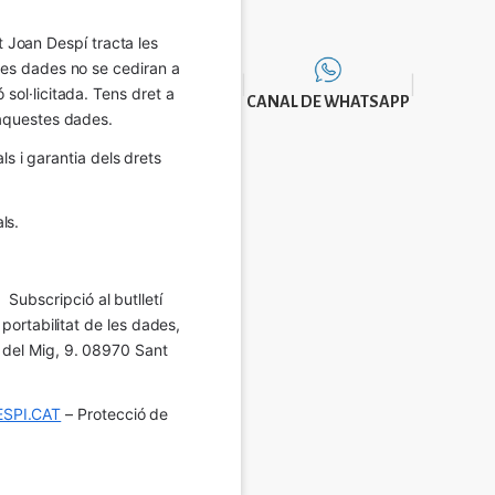
Joan Despí tracta les 
eves dades no se cediran a 
sol·licitada. Tens dret a 
CANAL DE WHATSAPP
e aquestes dades.
 i garantia dels drets 
ls.
Subscripció al butlletí 
 portabilitat de les dades, 
í del Mig, 9. 08970 Sant 
SPI.CAT
 – Protecció de 