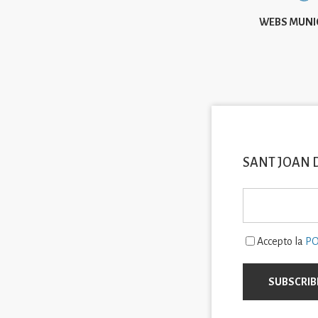
WEBS MUNI
SANT JOAN 
Accepto la
PO