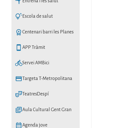
SVG
Entrena i fes salut
SVG
Escola de salut
SVG
Centenari barri les Planes
SVG
APP Tràmit
SVG
Servei AMBici
SVG
Targeta T-Metropolitana
SVG
TeatresDespí
SVG
Aula Cultural Gent Gran
SVG
Agenda jove