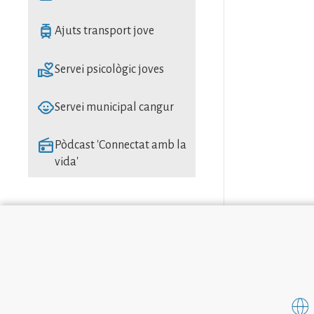
SVG
Ajuts transport jove
SVG
Servei psicològic joves
SVG
Servei municipal cangur
SVG
Pòdcast 'Connectat amb la
vida'