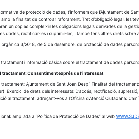
ormativa de protecció de dades, t’informem que l’Ajuntament de Sant 
mb la finalitat de controlar l’aforament. Tret d’obligació legal, les t
naran un cop es compleixin les obligacions legals derivades de la gestió 
es dades, rectificar-les i suprimir-les, i també tens altres drets sobr
 orgànica 3/2018, de 5 de desembre, de protecció de dades personals
l tractament i informació bàsica sobre el tractament de dades persona
el tractament: Consentiment exprés de l’interessat.
tractament: Ajuntament de Sant Joan Despí. Finalitat del tractament:  
er). Exercici de drets dels interessats: D’accés, rectificació, supressió,
osició al tractament, adreçant-vos a l’Oficina d’Atenció Ciutadana: Cam
ional: ampliada a “Política de Protecció de Dades” al web 
WWW.SJDE