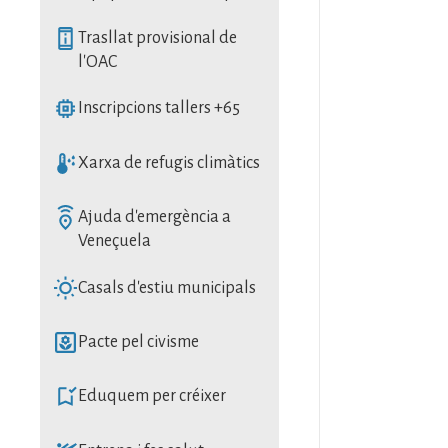
SVG
Trasllat provisional de
l'OAC
SVG
Inscripcions tallers +65
SVG
Xarxa de refugis climàtics
SVG
Ajuda d'emergència a
Veneçuela
SVG
Casals d'estiu municipals
SVG
Pacte pel civisme
SVG
Eduquem per créixer