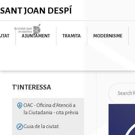
Skip
✕
SANT JOAN DESPÍ
to
main
content
Imatge
UTAT
AJUNTAMENT
TRAMITA
MODERNISME
Search
T'INTERESSA
SVG
OAC - Oficina d'Atenció a
la Ciutadania - cita prèvia
SVG
Guia de la ciutat