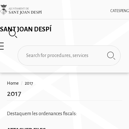
Skip
✕
Imatge
to
CAT
ESP
ENG
main
content
SANT JOAN DESPÍ
Search
Breadcrumb
Home
/
2017
2017
Destaquem les ordenances fiscals: