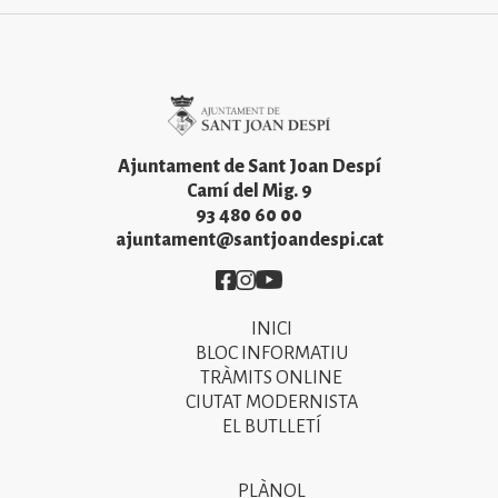
Imatge
Ajuntament de Sant Joan Despí
Camí del Mig. 9
93 480 60 00
ajuntament@santjoandespi.cat
Imatge
Imatge
Imatge
INICI
Primer
BLOC INFORMATIU
menú
TRÀMITS ONLINE
CIUTAT MODERNISTA
del
EL BUTLLETÍ
peu
de
PLÀNOL
Segon