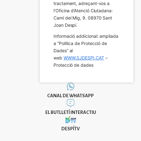
tractament, adreçant-vos a 
l’Oficina d’Atenció Ciutadana: 
Camí del Mig, 9. 08970 Sant 
Joan Despí.
Informació addicional: ampliada 
a “Política de Protecció de 
Dades” al 
web 
WWW.SJDESPI.CAT
 – 
Protecció de dades
CANAL DE WHATSAPP
EL BUTLLETÍ INTERACTIU
DESPÍTV