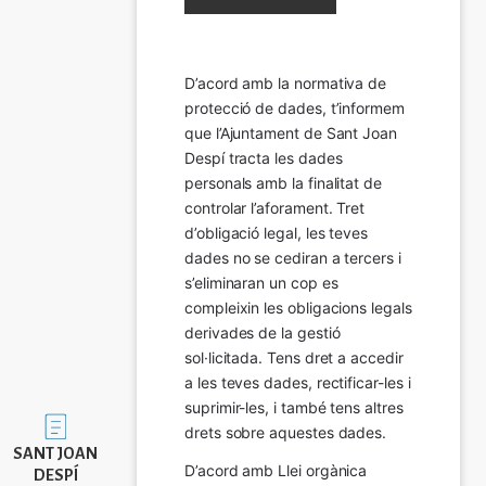
D’acord amb la normativa de 
protecció de dades, t’informem 
que l’Ajuntament de Sant Joan 
Despí tracta les dades 
personals amb la finalitat de 
controlar l’aforament. Tret 
d’obligació legal, les teves 
dades no se cediran a tercers i 
s’eliminaran un cop es 
compleixin les obligacions legals 
derivades de la gestió 
sol·licitada. Tens dret a accedir 
a les teves dades, rectificar-les i 
suprimir-les, i també tens altres 
Imatge
drets sobre aquestes dades.
SANT JOAN
D’acord amb Llei orgànica 
DESPÍ