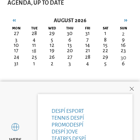
AGENDA, UP TO DATE
‹‹
››
AUGUST 2026
Pagination
MON
TUE
WED
THU
FRI
SAT
SUN
27
28
29
30
31
1
2
3
4
5
6
7
8
9
10
11
12
13
14
15
16
17
19
20
21
22
23
18
24
25
26
27
28
29
30
31
1
2
3
4
5
6
DESPÍ ESPORT
TENNIS DESPÍ
PROMODESPÍ
DESPÍ JOVE
TEATRES DESPÍ
WEBS