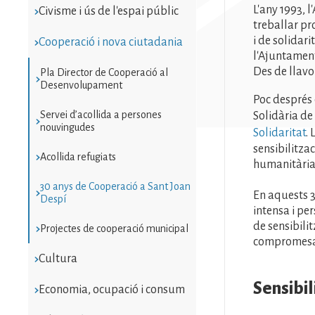
L'any 1993, 
Civisme i ús de l'espai públic
treballar pr
i de solidari
Cooperació i nova ciutadania
l'Ajuntament
Des de llavo
Pla Director de Cooperació al
Desenvolupament
Poc després 
Servei d’acollida a persones
Solidària d
nouvingudes
Solidaritat
.
sensibilitza
Acollida refugiats
humanitària
30 anys de Cooperació a Sant Joan
En aquests 3
Despí
intensa i per
de sensibilit
Projectes de cooperació municipal
compromesa i
Cultura
Sensibil
Economia, ocupació i consum