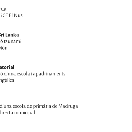
 rua
e i CE El Nus
ri Lanka
ió tsunami
 Món
atorial
ió d'una escola i apadrinaments
angèlica
 d'una escola de primària de Madruga
directa municipal