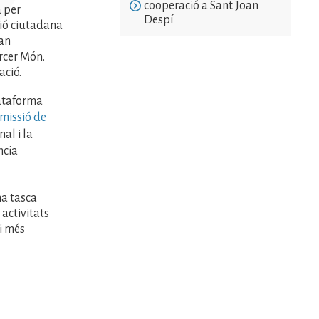
cooperació a Sant Joan
a per
Despí
ció ciutadana
uan
rcer Món.
ció.
lataforma
missió de
al i la
ncia
na tasca
 activitats
 i més