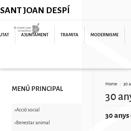
Skip
✕
SANT JOAN DESPÍ
to
main
content
Imatge
UTAT
AJUNTAMENT
TRAMITA
MODERNISME
Breadc
Home
/
30 
MENÚ PRINCIPAL
30 an
Acció social
30 anys
Benestar animal