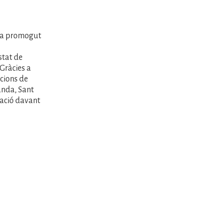
 ha promogut
stat de
Gràcies a
icions de
anda, Sant
zació davant