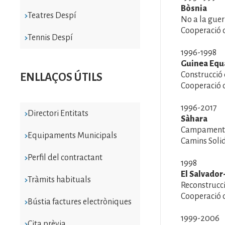
Bòsnia
Teatres Despí
No a la guer
Cooperació 
Tennis Despí
1996-1998
Guinea Equ
Construcció 
ENLLAÇOS ÚTILS
Cooperació 
1996-2017
Directori Entitats
Sàhara
Campaments 
Equipaments Municipals
Camins Solid
Perfil del contractant
1998
El Salvado
Tràmits habituals
Reconstrucc
Cooperació 
Bústia factures electròniques
1999-2006
Cita prèvia