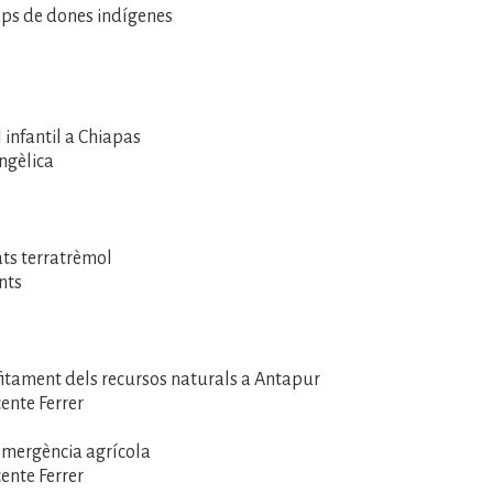
ups de dones indígenes
l infantil a Chiapas
angèlica
ats terratrèmol
ents
fitament dels recursos naturals a Antapur
ente Ferrer
emergència agrícola
ente Ferrer