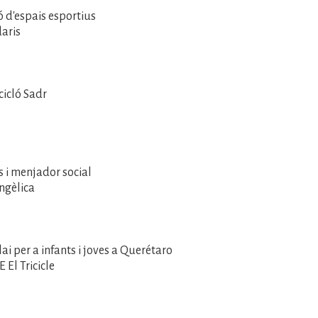
ó d'espais esportius
daris
h
cicló Sadr
ts i menjador social
angèlica
lai per a infants i joves a Querétaro
E El Tricicle