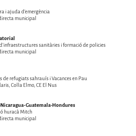
ra i ajuda d'emergència
directa municipal
atorial
d'infraestructures sanitàries i formació de policies
directa municipal
de refugiats sahrauís i Vacances en Pau
aris, Colla Elmo, CE El Nus
r-Nicaragua-Guatemala-Hondures
ió huracà Mitch
directa municipal