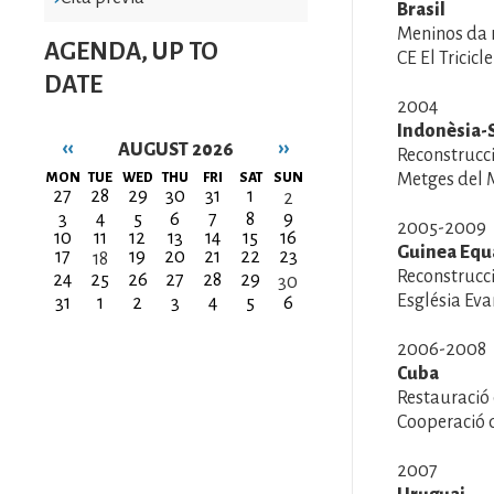
Brasil
Meninos da
AGENDA, UP TO
CE El Tricicl
DATE
2004
Indonèsia-S
‹‹
››
AUGUST 2026
Reconstrucc
Pagination
MON
TUE
WED
THU
FRI
SAT
SUN
Metges del
27
28
29
30
31
1
2
3
4
5
6
7
8
9
2005-2009
10
11
12
13
14
15
16
Guinea Equ
17
19
20
21
22
23
18
Reconstrucc
24
25
26
27
28
29
30
Església Ev
31
1
2
3
4
5
6
2006-2008
Cuba
Restauració
Cooperació 
2007