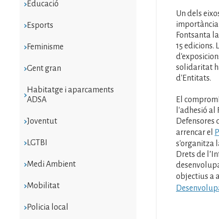
Educació
Un dels eixos
importància 
Esports
Fontsanta la
15 edicions.
Feminisme
d'exposicions
solidaritat h
Gent gran
d'Entitats.
Habitatge i aparcaments
ADSA
El compromí
l'adhesió al
Joventut
Defensores d
arrencar el
P
LGTBI
s'organitza 
Drets de l’I
Medi Ambient
desenvolupame
objectius a 
Mobilitat
Desenvolupa
Policia local