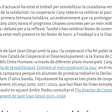
 d'actuació ha estat el treball per sensibilitzar la ciutadania ver
de la solidaritat i la cooperació. L'any 1994 es va celebrar al parc
 primera Setmana Solidària, un esdeveniment que va prolongar
 L'any 2005 naixia el programa
Utopies concretes per un món mill
 i debats per a la reflexió. També s'han celebrat festes de comerç
a estat molt present en les festes de barri, a Firadespí o a la Dia
s de Sant Joan Despí amb la pau i la cooperació s'ha fet palès
 Fons Català de Cooperació al Desenvolupament i a la Xarxa de 
els Drets Humans i a través de diferents plans municipals. L'an
la de Sensibilització 'Estimem el món construint la pau'
, en el m
la campanya perquè els alumnes de primària treballin la Declara
nfant. D'altra banda, l'Ajuntament ha aprovat tres plans de coope
nt, els anys 2010, 2017 i 2023, que han fixat les línies estratè
assolir en aquest àmbit. Podeu consultar el
Pla director de Coope
ment de Sant Joan Despí 2023-2026