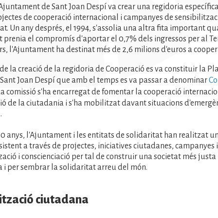
l'Ajuntament de Sant Joan Despí va crear una regidoria específic
ojectes de cooperació internacional i campanyes de sensibilitza
tat. Un any després, el 1994, s'assolia una altra fita important q
 prenia el compromís d'aportar el 0,7% dels ingressos per al Te
rs, l'Ajuntament ha destinat més de 2,6 milions d'euros a coopera
de la creació de la regidoria de Cooperació es va constituir la P
e Sant Joan Despí que amb el temps es va passar a denominar
Co
 La comissió s'ha encarregat de fomentar la cooperació internacion
ció de la ciutadania i s'ha mobilitzat davant situacions d'emergè
.
0 anys, l'Ajuntament i les entitats de solidaritat han realitzat u
sistent a través de projectes, iniciatives ciutadanes, campanyes i
zació i conscienciació per tal de construir una societat més justa
 per sembrar la solidaritat arreu del món.
ització ciutadana