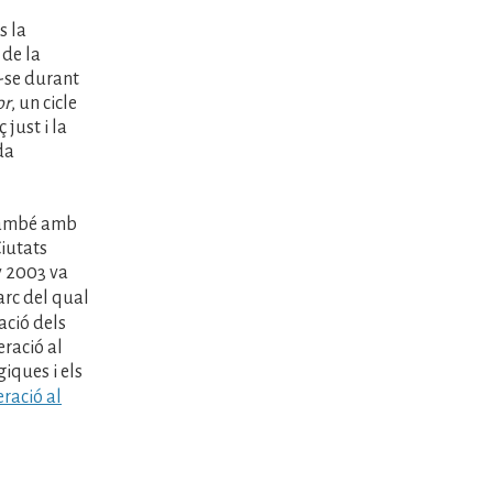
s la
 de la
-se durant
or
, un cicle
 just i la
da
 també amb
Ciutats
y 2003 va
arc del qual
ció dels
ració al
giques i els
ració al