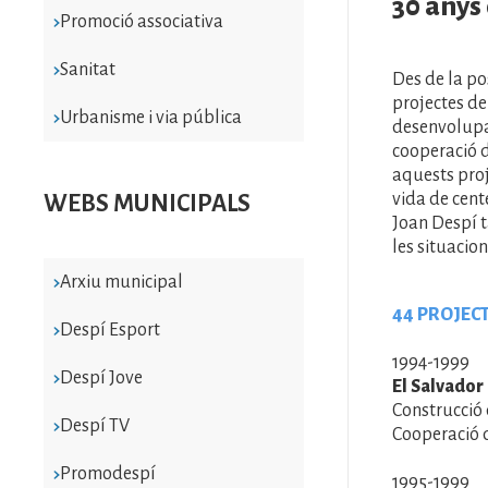
30 anys
Promoció associativa
Sanitat
Des de la p
projectes de
Urbanisme i via pública
desenvolupam
cooperació di
aquests proj
vida de cent
WEBS MUNICIPALS
Joan Despí t
les situacio
Arxiu municipal
44 PROJECT
Despí Esport
1994-1999
Despí Jove
El Salvador
Construcció 
Despí TV
Cooperació 
Promodespí
1995-1999