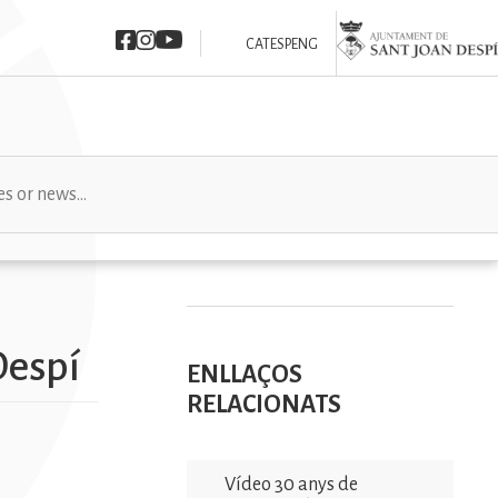
Imatge
Imatge
Imatge
Imatge
CAT
ESP
ENG
Despí
ENLLAÇOS
RELACIONATS
Vídeo 30 anys de