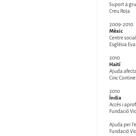
Suport a gr
Creu Roja
2009-2010
Mèxic
Centre socia
Església Ev
2010
Haití
Ajuda afect
Cinc Contin
2010
Índia
Accés i apro
Fundació Vic
Ajuda per l'
Fundació Vic