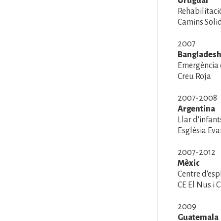
Uruguai
Rehabilitaci
Camins Soli
2007
Banglades
Emergència 
Creu Roja
2007-2008
Argentina
Llar d'infan
Església Ev
2007-2012
Mèxic
Centre d'esp
CE El Nus i C
2009
Guatemala