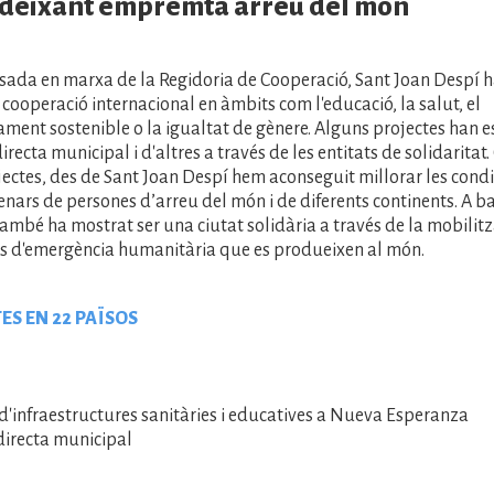
 deixant empremta arreu del món
osada en marxa de la Regidoria de Cooperació, Sant Joan Despí
 cooperació internacional en àmbits com l'educació, la salut, el
ent sostenible o la igualtat de gènere. Alguns projectes han e
recta municipal i d'altres a través de les entitats de solidaritat. 
ectes, des de Sant Joan Despí hem aconseguit millorar les cond
enars de persones d’arreu del món i de diferents continents. A b
ambé ha mostrat ser una ciutat solidària a través de la mobilit
ns d'emergència humanitària que es produeixen al món.
ES EN 22 PAÏSOS
d'infraestructures sanitàries i educatives a Nueva Esperanza
directa municipal