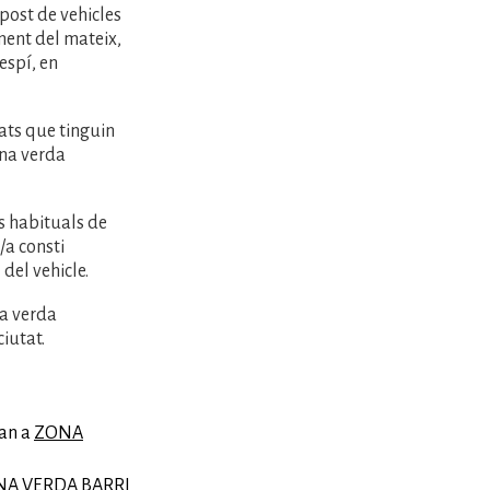
post de vehicles
ment del mateix,
espí, en
tats que tinguin
zona verda
s habituals de
/a consti
del vehicle.
na verda
iutat.
oan a
ZONA
A VERDA BARRI