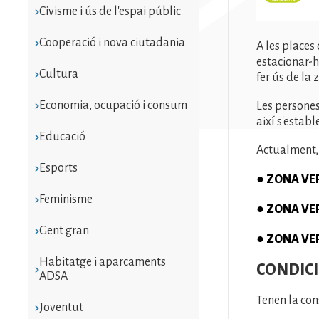
Civisme i ús de l'espai públic
Cooperació i nova ciutadania
A les places
estacionar-h
Cultura
fer ús de la
Economia, ocupació i consum
Les persones
així s'estab
Educació
Actualment, 
Esports
●
ZONA VER
Feminisme
●
ZONA VER
Gent gran
●
ZONA VER
Habitatge i aparcaments
CONDICI
ADSA
Tenen la con
Joventut