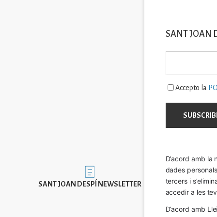
SANT JOAN 
Accepto la
PO
D’acord amb la n
dades personals a
Imatge
tercers i s’elimi
SANT JOAN DESPÍ NEWSLETTER
accedir a les tev
D’acord amb Llei