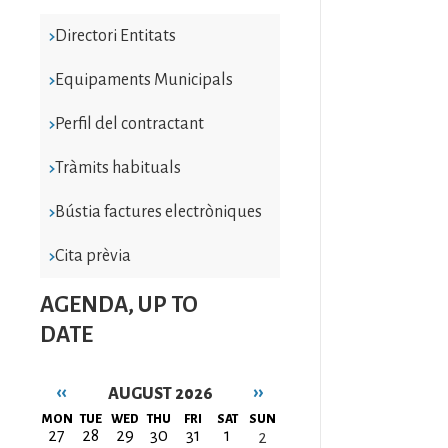
Directori Entitats
Equipaments Municipals
Perfil del contractant
Tràmits habituals
Bústia factures electròniques
Cita prèvia
AGENDA, UP TO
DATE
‹‹
››
AUGUST 2026
Pagination
MON
TUE
WED
THU
FRI
SAT
SUN
27
28
29
30
31
1
2