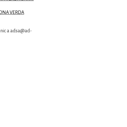
ONA VERDA
rònic a adsa@ad-