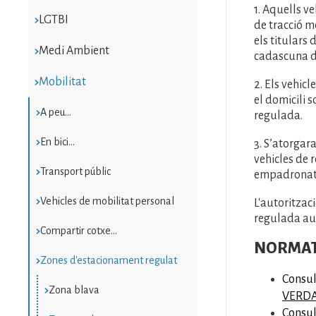
1. Aquells v
LGTBI
de tracció m
els titulars
Medi Ambient
cadascuna d
Mobilitat
2. Els vehicl
el domicili s
A peu...
regulada.
En bici...
3. S’atorgar
vehicles de 
Transport públic
empadronat/d
Vehicles de mobilitat personal
L'autoritzac
regulada aut
Compartir cotxe...
NORMATI
Zones d'estacionament regulat
Consul
Zona blava
VERDA
Consul