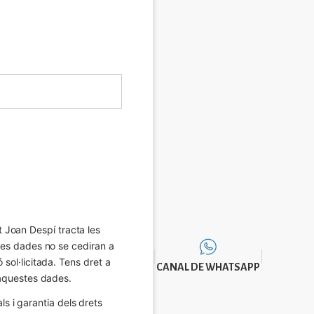
Joan Despí tracta les 
eves dades no se cediran a 
sol·licitada. Tens dret a 
CANAL DE WHATSAPP
e aquestes dades.
 i garantia dels drets 