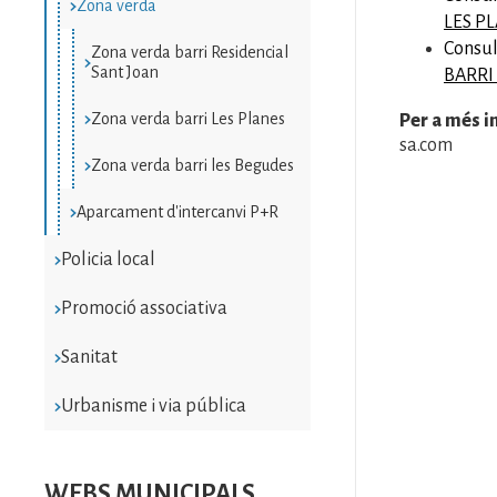
Zona verda
LES P
Consul
Zona verda barri Residencial
Sant Joan
BARRI
Zona verda barri Les Planes
Per a més i
sa.com
Zona verda barri les Begudes
Aparcament d'intercanvi P+R
Policia local
Promoció associativa
Sanitat
Urbanisme i via pública
WEBS MUNICIPALS