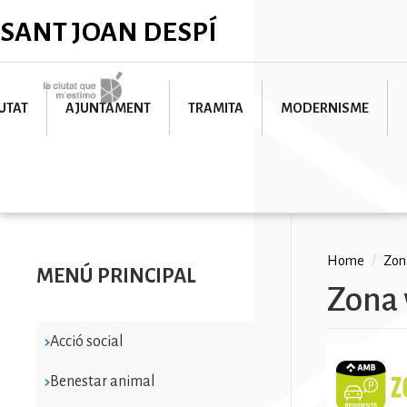
Skip
✕
SANT JOAN DESPÍ
to
main
content
Imatge
UTAT
AJUNTAMENT
TRAMITA
MODERNISME
Breadc
Home
/
Zon
MENÚ PRINCIPAL
Zona 
Acció social
Imatge
Benestar animal