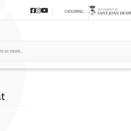
Imatge
Imatge
Imatge
Imatge
CAT
ESP
ENG
at