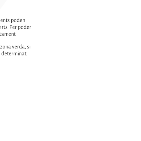
idents poden
erts. Per poder
ntament.
zona verda, si
s determinat.