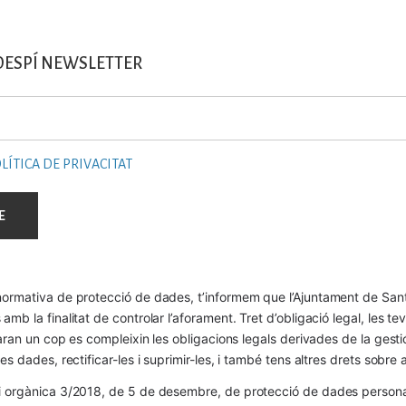
DESPÍ NEWSLETTER
LÍTICA DE PRIVACITAT
ormativa de protecció de dades, t’informem que l’Ajuntament de Sant 
mb la finalitat de controlar l’aforament. Tret d’obligació legal, les t
naran un cop es compleixin les obligacions legals derivades de la gestió 
es dades, rectificar-les i suprimir-les, i també tens altres drets sobr
 orgànica 3/2018, de 5 de desembre, de protecció de dades personals