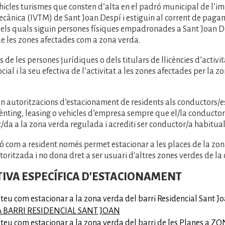
ehicles turismes que consten d’alta en el padró municipal de l’im
ecànica (IVTM) de Sant Joan Despí i estiguin al corrent de paga
 dels quals siguin persones físiques empadronades a Sant Joan D
e les zones afectades com a zona verda.
es de les persones jurídiques o dels titulars de llicències d’activi
ocial i la seu efectiva de l’activitat a les zones afectades per la 
an autoritzacions d’estacionament de residents als conductors/e
rènting, leasing o vehicles d’empresa sempre que el/la conductor
a a la zona verda regulada i acrediti ser conductor/a habitual 
ió com a resident només permet estacionar a les places de la zo
oritzada i no dona dret a ser usuari d'altres zones verdes de la c
VA ESPECÍFICA D'ESTACIONAMENT
teu com estacionar a la zona verda del barri Residencial Sant J
 BARRI RESIDENCIAL SANT JOAN
teu com estacionar a la zona verda del barri de les Planes a
ZON