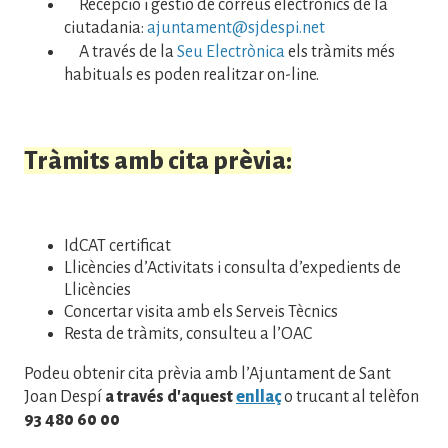
Recepció i gestió de correus electrònics de la
ciutadania:
ajuntament@sjdespi.net
A través de la
Seu Electrònica
els tràmits més
habituals es poden realitzar on-line.
Tràmits amb cita prèvia:
IdCAT certificat
Llicències d’Activitats i consulta d’expedients de
Llicències
Concertar visita amb els Serveis Tècnics
Resta de tràmits, consulteu a l’OAC
Podeu obtenir cita prèvia amb l’Ajuntament de Sant
Joan Despí
a través d'aquest
enllaç
o trucant al telèfon
93 480 60 00