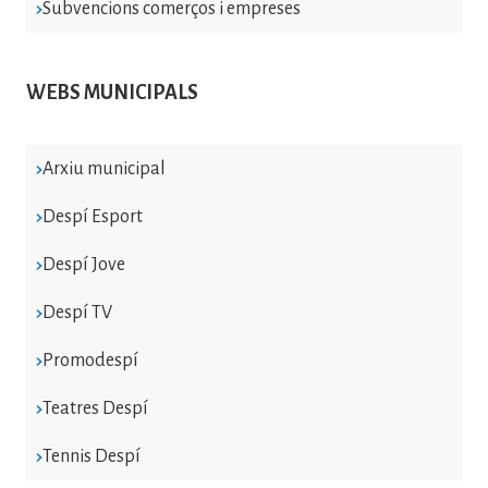
Subvencions comerços i empreses
WEBS MUNICIPALS
Arxiu municipal
Despí Esport
Despí Jove
Despí TV
Promodespí
Teatres Despí
Tennis Despí