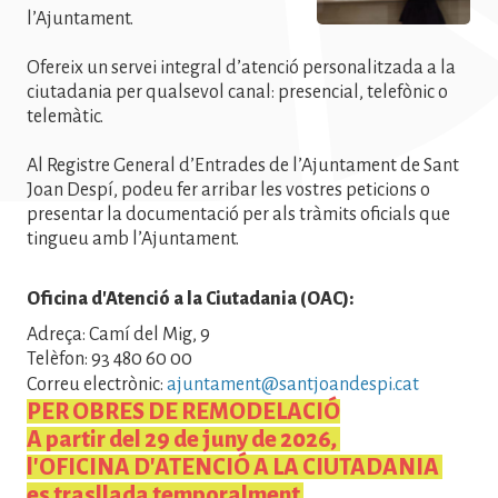
l’Ajuntament.
Ofereix un servei integral d’atenció personalitzada a la
ciutadania per qualsevol canal: presencial, telefònic o
telemàtic.
Al Registre General d’Entrades de l’Ajuntament de Sant
Joan Despí, podeu fer arribar les vostres peticions o
presentar la documentació per als tràmits oficials que
tingueu amb l’Ajuntament.
Oficina d'Atenció a la Ciutadania (OAC):
Adreça: Camí del Mig, 9
Telèfon: 93 480 60 00
Correu electrònic:
ajuntament@santjoandespi.cat
PER OBRES DE REMODELACIÓ
A partir del 29 de juny de 2026,
l'OFICINA D'ATENCIÓ A LA CIUTADANIA
es trasllada temporalment