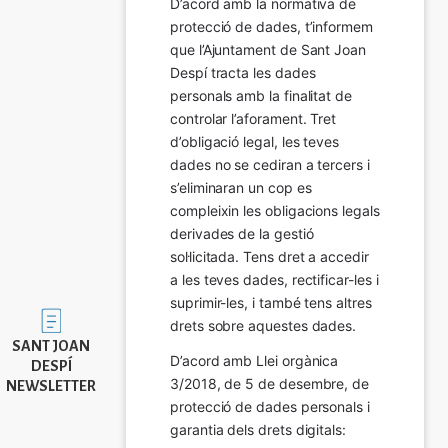
D’acord amb la normativa de 
protecció de dades, t’informem 
que l’Ajuntament de Sant Joan 
Despí tracta les dades 
personals amb la finalitat de 
controlar l’aforament. Tret 
d’obligació legal, les teves 
dades no se cediran a tercers i 
s’eliminaran un cop es 
compleixin les obligacions legals 
derivades de la gestió 
sol·licitada. Tens dret a accedir 
a les teves dades, rectificar-les i 
suprimir-les, i també tens altres 
Imatge
drets sobre aquestes dades.
SANT JOAN
D’acord amb Llei orgànica 
DESPÍ
3/2018, de 5 de desembre, de 
NEWSLETTER
protecció de dades personals i 
garantia dels drets digitals: