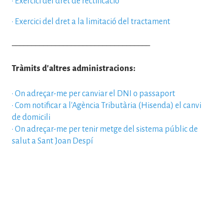
·
Exercici del dret de rectificació
·
Exercici del dret a la limitació del tractament
___________________________________
Tràmits d'altres administracions:
·
On adreçar-me per canviar el DNI o passaport
·
Com notificar a l'Agència Tributària (Hisenda) el canvi
de domicili
·
On adreçar-me per tenir metge del sistema públic de
salut a Sant Joan Despí