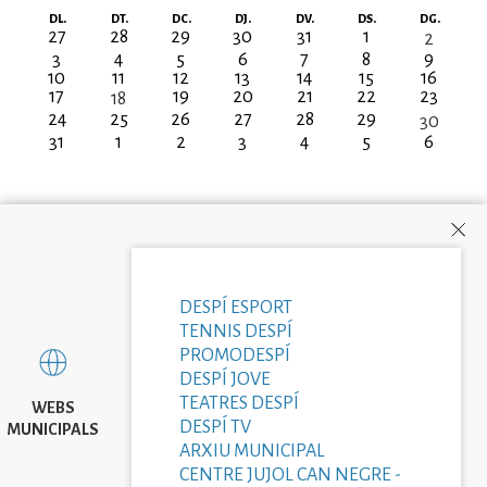
Paginació
DL.
DT.
DC.
DJ.
DV.
DS.
DG.
27
28
29
30
31
1
2
3
4
5
6
7
8
9
10
11
12
13
14
15
16
17
19
20
21
22
23
18
24
25
26
27
28
29
30
31
1
2
3
4
5
6
DESPÍ ESPORT
TENNIS DESPÍ
PROMODESPÍ
DESPÍ JOVE
TEATRES DESPÍ
WEBS
DESPÍ TV
MUNICIPALS
ARXIU MUNICIPAL
CENTRE JUJOL CAN NEGRE -