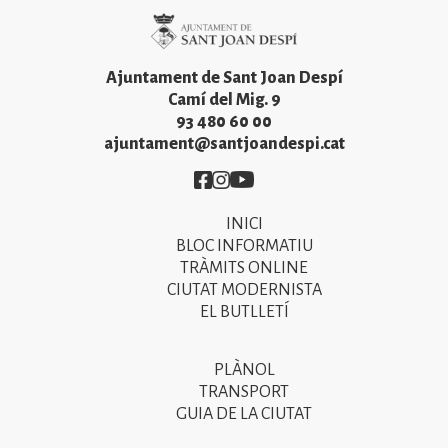
Imatge
Ajuntament de Sant Joan Despí
Camí del Mig. 9
93 480 60 00
ajuntament@santjoandespi.cat
Imatge
Imatge
Imatge
INICI
Primer
BLOC INFORMATIU
menú
TRÀMITS ONLINE
CIUTAT MODERNISTA
del
EL BUTLLETÍ
peu
de
PLÀNOL
Segon
pàgina
TRANSPORT
menú
GUIA DE LA CIUTAT
2025
del