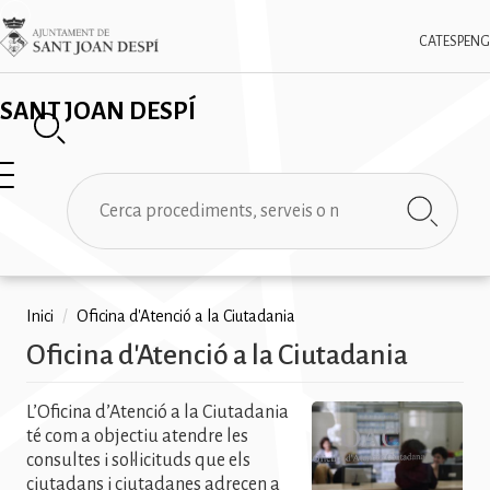
Vés
✕
Imatge
al
CAT
ESP
ENG
contingut
SANT JOAN DESPÍ
Cerca
Fil
Inici
/
Oficina d'Atenció a la Ciutadania
Oficina d'Atenció a la Ciutadania
d'ariadna
L’Oficina d’Atenció a la Ciutadania
té com a objectiu atendre les
consultes i sol·licituds que els
ciutadans i ciutadanes adrecen a