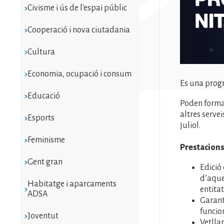
Civisme i ús de l'espai públic
Cooperació i nova ciutadania
Cultura
Economia, ocupació i consum
Es una progr
Educació
Poden formar
altres serve
Esports
juliol.
Feminisme
Prestacions 
Gent gran
Edició
d’aque
Habitatge i aparcaments
entitat
ADSA
Garant
funcio
Joventut
Vetllar