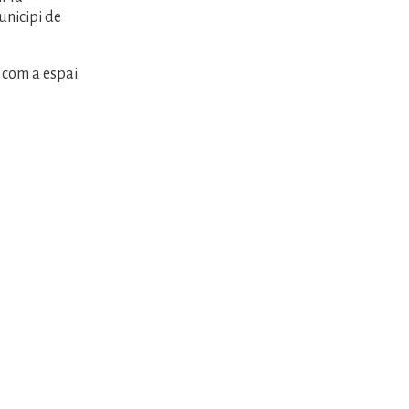
unicipi de
 com a espai