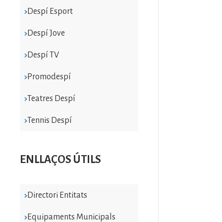
Despí Esport
Despí Jove
Despí TV
Promodespí
Teatres Despí
Tennis Despí
ENLLAÇOS ÚTILS
Directori Entitats
Equipaments Municipals