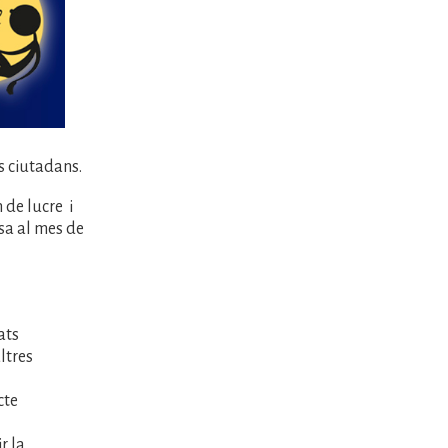
s ciutadans.
 de lucre i
sa al mes de
ats
ltres
cte
r la