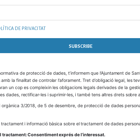
LÍTICA DE PRIVACITAT
ormativa de protecció de dades, t’informem que l’Ajuntament de Sant 
mb la finalitat de controlar l’aforament. Tret d’obligació legal, les t
naran un cop es compleixin les obligacions legals derivades de la gestió 
es dades, rectificar-les i suprimir-les, i també tens altres drets sobr
 orgànica 3/2018, de 5 de desembre, de protecció de dades personals
l tractament i informació bàsica sobre el tractament de dades persona
el tractament: Consentiment exprés de l’interessat.