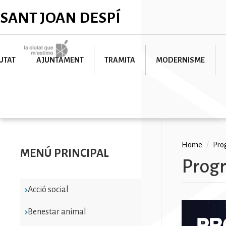
Skip
✕
SANT JOAN DESPÍ
to
main
content
Imatge
UTAT
AJUNTAMENT
TRAMITA
MODERNISME
Breadc
Home
/
Prog
MENÚ PRINCIPAL
Progr
Acció social
Benestar animal