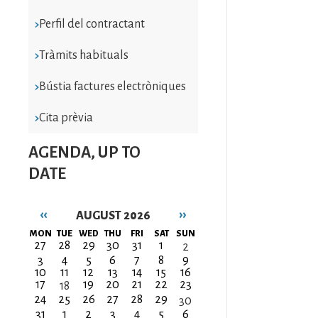
Perfil del contractant
Tràmits habituals
Bústia factures electròniques
Cita prèvia
AGENDA, UP TO
DATE
‹‹
››
AUGUST 2026
Pagination
MON
TUE
WED
THU
FRI
SAT
SUN
27
28
29
30
31
1
2
3
4
5
6
7
8
9
10
11
12
13
14
15
16
17
19
20
21
22
23
18
24
25
26
27
28
29
30
31
1
2
3
4
5
6