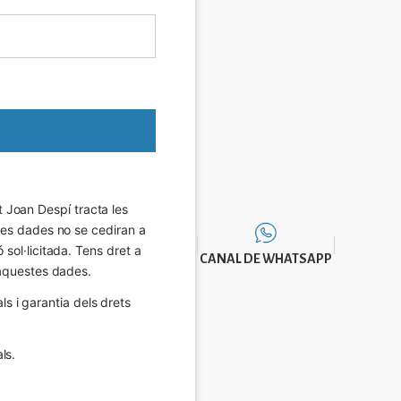
Joan Despí tracta les 
eves dades no se cediran a 
sol·licitada. Tens dret a 
CANAL DE WHATSAPP
e aquestes dades.
 i garantia dels drets 
ls.