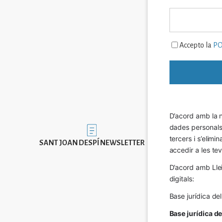
Accepto la
PO
D’acord amb la n
dades personals a
Imatge
tercers i s’elimi
SANT JOAN DESPÍ NEWSLETTER
accedir a les tev
D’acord amb Llei
digitals:
Base jurídica de
Base jurídica d