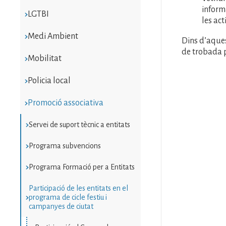
inform
LGTBI
les act
Medi Ambient
Dins d’aques
de trobada p
Mobilitat
Policia local
Promoció associativa
Servei de suport tècnic a entitats
Programa subvencions
Programa Formació per a Entitats
Participació de les entitats en el
programa de cicle festiu i
campanyes de ciutat