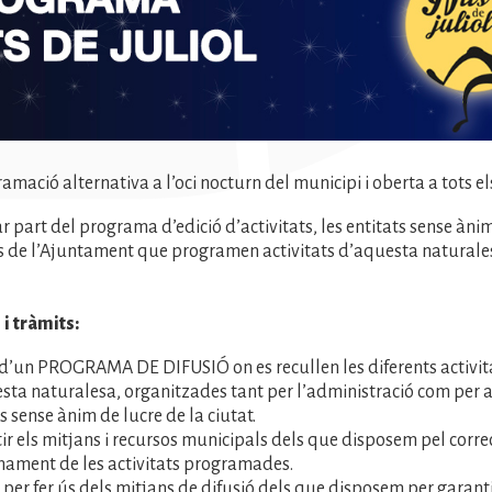
amació alternativa a l’oci nocturn del municipi i oberta a tots el
 part del programa d’edició d’activitats, les entitats sense ànim
is de l’Ajuntament que programen activitats d’aquesta naturale
i tràmits:
 d’un PROGRAMA DE DIFUSIÓ on es recullen les diferents activit
sta naturalesa, organitzades tant per l’administració com per a
s sense ànim de lucre de la ciutat.
ir els mitjans i recursos municipals dels que disposem pel corre
nament de les activitats programades.
 per fer ús dels mitjans de difusió dels que disposem per garanti