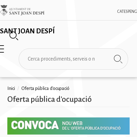
Vés
✕
Imatge
al
CAT
ESP
ENG
contingut
SANT JOAN DESPÍ
Cerca
Fil
Inici
/
Oferta pública d'ocupació
Oferta pública d'ocupació
d'ariadna