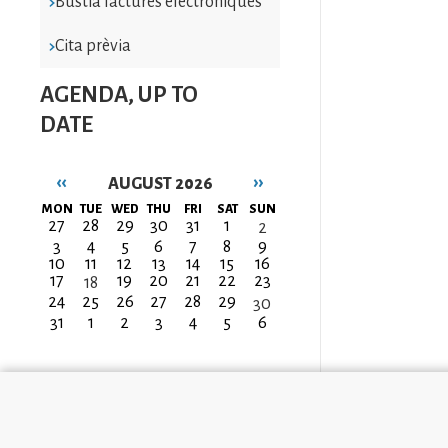
Bústia factures electròniques
Cita prèvia
AGENDA, UP TO
DATE
‹‹
››
AUGUST 2026
Pagination
MON
TUE
WED
THU
FRI
SAT
SUN
27
28
29
30
31
1
2
3
4
5
6
7
8
9
10
11
12
13
14
15
16
17
19
20
21
22
23
18
24
25
26
27
28
29
30
31
1
2
3
4
5
6