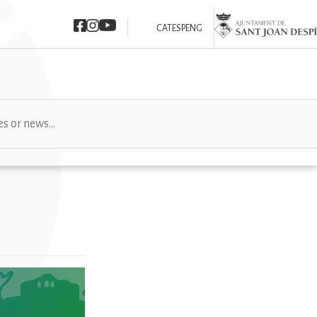
Imatge
Imatge
Imatge
Imatge
CAT
ESP
ENG