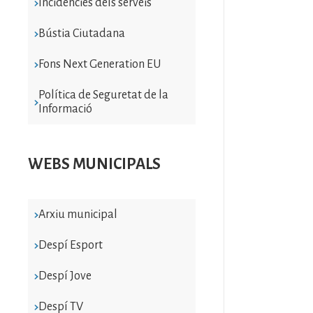
Incidències dels serveis
Bústia Ciutadana
Fons Next Generation EU
Política de Seguretat de la
Informació
WEBS MUNICIPALS
Arxiu municipal
Despí Esport
Despí Jove
Despí TV