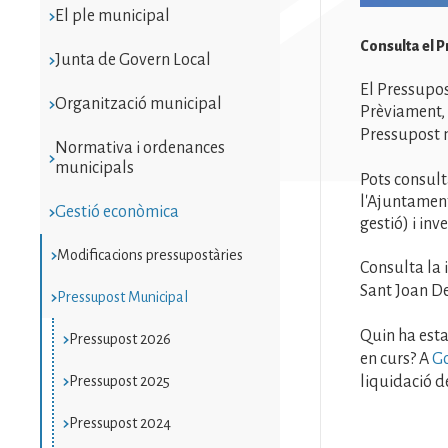
El ple municipal
Consulta el 
Junta de Govern Local
El Pressupos
Organització municipal
Prèviament, 
Pressupost m
Normativa i ordenances
municipals
Pots consult
l'Ajuntament
Gestió econòmica
gestió) i inv
Modificacions pressupostàries
Consulta la 
Sant Joan D
Pressupost Municipal
Quin ha estat
Pressupost 2026
en curs? A
Go
liquidació d
Pressupost 2025
Pressupost 2024