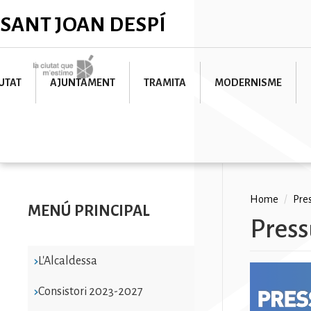
Skip
✕
SANT JOAN DESPÍ
to
main
content
Imatge
UTAT
AJUNTAMENT
TRAMITA
MODERNISME
Breadc
Home
/
Pre
MENÚ PRINCIPAL
Press
L'Alcaldessa
Consistori 2023-2027