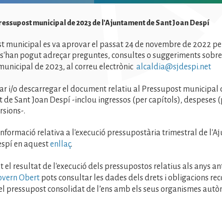
Pressupost municipal de 2023 de l'Ajuntament de Sant Joan Despí
t municipal es va aprovar el passat 24 de novembre de 2022 pel
s'han pogut adreçar preguntes, consultes o suggeriments sobre
unicipal de 2023, al correu electrònic
alcaldia@sjdespi.net
ar i/o descarregar el document relatiu al Pressupost municipal
 de Sant Joan Despí -inclou ingressos (per capítols), despeses (
ersions-.
informació relativa a l'execució pressupostària trimestral de l'
espí en aquest
enllaç
.
 el resultat de l'execució dels pressupostos relatius als anys ant
vern Obert
pots consultar les dades dels drets i obligacions re
el pressupost consolidat de l’ens amb els seus organismes autò