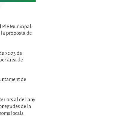
 Ple Municipal.
 la proposta de
 de 2023 de
per àrea de
Ajuntament de
eriors al de l'any
conegudes de la
noms locals.