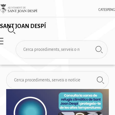
Vés
✕
Imatge
al
CAT
ESP
ENG
contingut
SANT JOAN DESPÍ
Cerca
Cerca