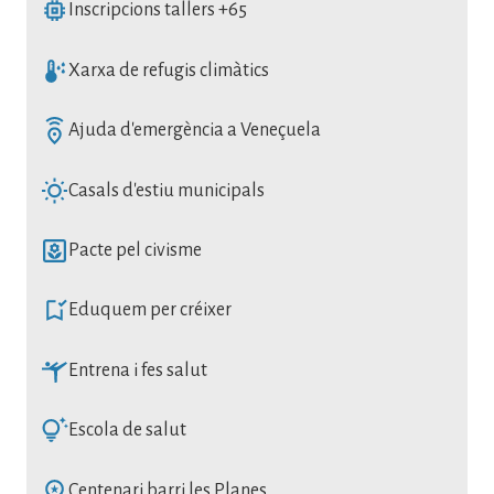
SVG
Inscripcions tallers +65
SVG
Xarxa de refugis climàtics
SVG
Ajuda d'emergència a Veneçuela
SVG
Casals d'estiu municipals
SVG
Pacte pel civisme
SVG
Eduquem per créixer
SVG
Entrena i fes salut
SVG
Escola de salut
SVG
Centenari barri les Planes