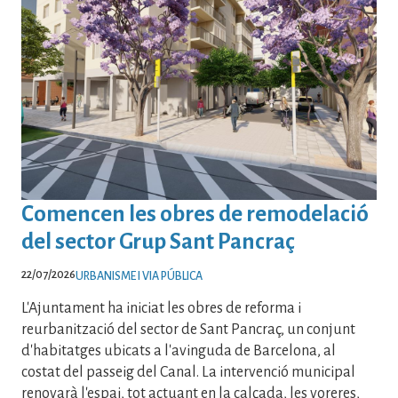
Comencen les obres de remodelació
del sector Grup Sant Pancraç
22/07/2026
URBANISME I VIA PÚBLICA
L'Ajuntament ha iniciat les obres de reforma i
reurbanització del sector de Sant Pancraç, un conjunt
d'habitatges ubicats a l'avinguda de Barcelona, al
costat del passeig del Canal. La intervenció municipal
renovarà l'espai, tot actuant en la calçada, les voreres,