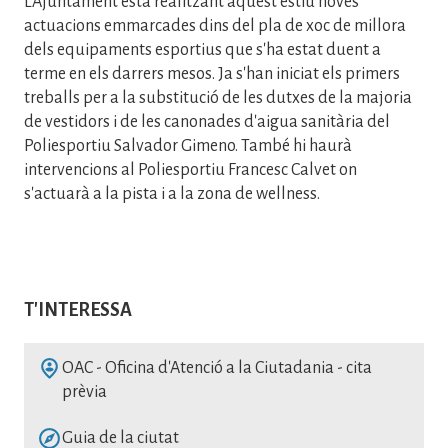
L'Ajuntament està realitzant aquest estiu noves
actuacions emmarcades dins del pla de xoc de millora
dels equipaments esportius que s'ha estat duent a
terme en els darrers mesos. Ja s'han iniciat els primers
treballs per a la substitució de les dutxes de la majoria
de vestidors i de les canonades d'aigua sanitària del
Poliesportiu Salvador Gimeno. També hi haurà
intervencions al Poliesportiu Francesc Calvet on
s'actuarà a la pista i a la zona de wellness.
T'INTERESSA
SVG
OAC - Oficina d'Atenció a la Ciutadania - cita
prèvia
SVG
Guia de la ciutat