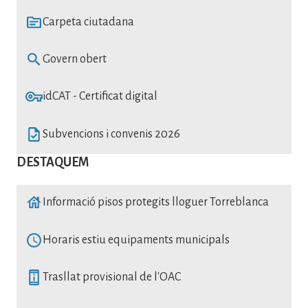
SVG
Carpeta ciutadana
SVG
Govern obert
SVG
idCAT - Certificat digital
SVG
Subvencions i convenis 2026
DESTAQUEM
SVG
Informació pisos protegits lloguer Torreblanca
SVG
Horaris estiu equipaments municipals
SVG
Trasllat provisional de l'OAC