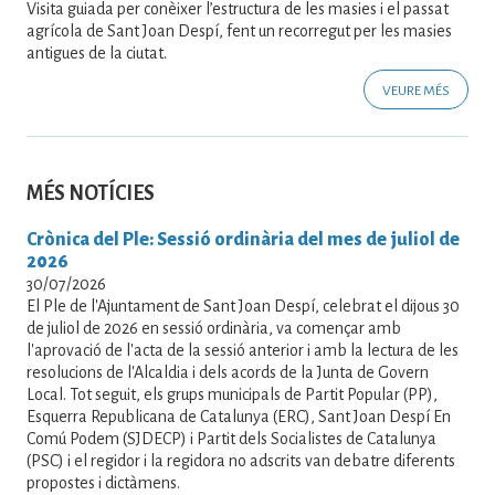
Visita guiada per conèixer l’estructura de les masies i el passat
agrícola de Sant Joan Despí, fent un recorregut per les masies
antigues de la ciutat.
VEURE MÉS
MÉS NOTÍCIES
Crònica del Ple: Sessió ordinària del mes de juliol de
2026
30/07/2026
El Ple de l'Ajuntament de Sant Joan Despí, celebrat el dijous 30
de juliol de 2026 en sessió ordinària, va començar amb
l'aprovació de l'acta de la sessió anterior i amb la lectura de les
resolucions de l'Alcaldia i dels acords de la Junta de Govern
Local. Tot seguit, els grups municipals de Partit Popular (PP),
Esquerra Republicana de Catalunya (ERC), Sant Joan Despí En
Comú Podem (SJDECP) i Partit dels Socialistes de Catalunya
(PSC) i el regidor i la regidora no adscrits van debatre diferents
propostes i dictàmens.