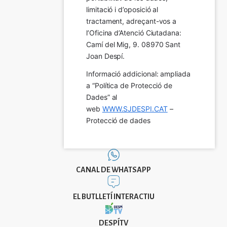
limitació i d’oposició al 
tractament, adreçant-vos a 
l’Oficina d’Atenció Ciutadana: 
Camí del Mig, 9. 08970 Sant 
Joan Despí.
Informació addicional: ampliada 
a “Política de Protecció de 
Dades” al 
web 
WWW.SJDESPI.CAT
 – 
Protecció de dades
CANAL DE WHATSAPP
EL BUTLLETÍ INTERACTIU
DESPÍTV