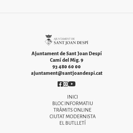
Imatge
Ajuntament de Sant Joan Despí
Camí del Mig. 9
93 480 60 00
ajuntament@santjoandespi.cat
Imatge
Imatge
Imatge
INICI
Primer
BLOC INFORMATIU
menú
TRÀMITS ONLINE
CIUTAT MODERNISTA
del
EL BUTLLETÍ
peu