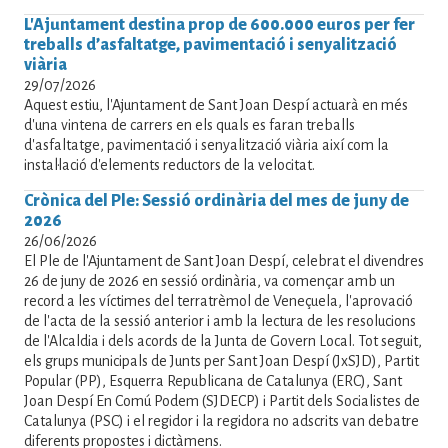
L'Ajuntament destina prop de 600.000 euros per fer
treballs d’asfaltatge, pavimentació i senyalització
viària
29/07/2026
Aquest estiu, l'Ajuntament de Sant Joan Despí actuarà en més
d'una vintena de carrers en els quals es faran treballs
d'asfaltatge, pavimentació i senyalització viària així com la
instal·lació d'elements reductors de la velocitat.
Crònica del Ple: Sessió ordinària del mes de juny de
2026
26/06/2026
El Ple de l'Ajuntament de Sant Joan Despí, celebrat el divendres
26 de juny de 2026 en sessió ordinària, va començar amb un
record a les víctimes del terratrèmol de Veneçuela, l'aprovació
de l'acta de la sessió anterior i amb la lectura de les resolucions
de l'Alcaldia i dels acords de la Junta de Govern Local. Tot seguit,
els grups municipals de Junts per Sant Joan Despí (JxSJD), Partit
Popular (PP), Esquerra Republicana de Catalunya (ERC), Sant
Joan Despí En Comú Podem (SJDECP) i Partit dels Socialistes de
Catalunya (PSC) i el regidor i la regidora no adscrits van debatre
diferents propostes i dictàmens.