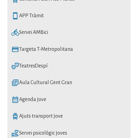
SVG
APP Tràmit
SVG
Servei AMBici
SVG
Targeta T-Metropolitana
SVG
TeatresDespí
SVG
Aula Cultural Gent Gran
SVG
Agenda jove
SVG
Ajuts transport jove
SVG
Servei psicològic joves