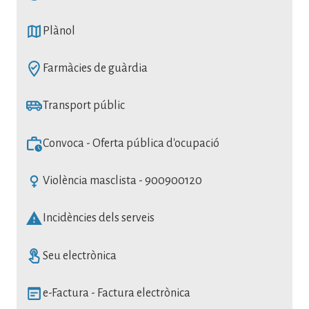
SVG
Plànol
SVG
Farmàcies de guàrdia
SVG
Transport públic
SVG
Convoca - Oferta pública d'ocupació
SVG
Violència masclista - 900900120
SVG
Incidències dels serveis
SVG
Seu electrònica
SVG
e-Factura - Factura electrònica