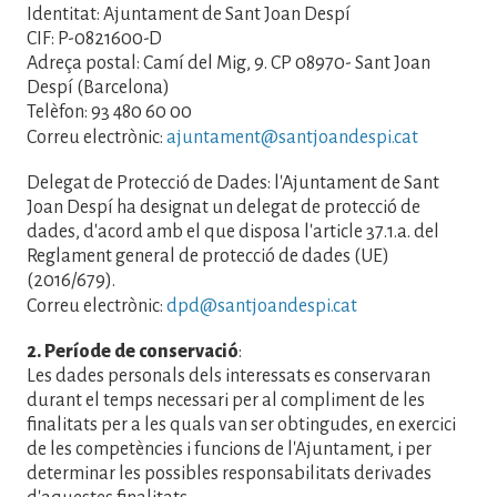
Identitat: Ajuntament de Sant Joan Despí
CIF: P-0821600-D
Adreça postal: Camí del Mig, 9. CP 08970- Sant Joan
Despí (Barcelona)
Telèfon: 93 480 60 00
Correu electrònic:
ajuntament@santjoandespi.cat
Delegat de Protecció de Dades: l'Ajuntament de Sant
Joan Despí ha designat un delegat de protecció de
dades, d'acord amb el que disposa l'article 37.1.a. del
Reglament general de protecció de dades (UE)
(2016/679).
Correu electrònic:
dpd@santjoandespi.cat
2. Període de conservació
:
Les dades personals dels interessats es conservaran
durant el temps necessari per al compliment de les
finalitats per a les quals van ser obtingudes, en exercici
de les competències i funcions de l'Ajuntament, i per
determinar les possibles responsabilitats derivades