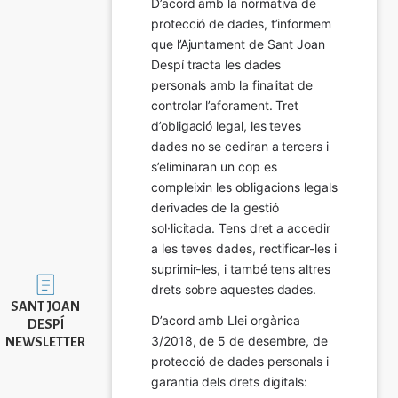
D’acord amb la normativa de 
protecció de dades, t’informem 
que l’Ajuntament de Sant Joan 
Despí tracta les dades 
personals amb la finalitat de 
controlar l’aforament. Tret 
d’obligació legal, les teves 
dades no se cediran a tercers i 
s’eliminaran un cop es 
compleixin les obligacions legals 
derivades de la gestió 
sol·licitada. Tens dret a accedir 
a les teves dades, rectificar-les i 
suprimir-les, i també tens altres 
Imatge
drets sobre aquestes dades.
SANT JOAN
D’acord amb Llei orgànica 
DESPÍ
3/2018, de 5 de desembre, de 
NEWSLETTER
protecció de dades personals i 
garantia dels drets digitals: