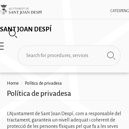
Skip
✕
Imatge
to
CAT
ESP
ENG
main
content
SANT JOAN DESPÍ
Search
Breadcrumb
Home
/
Política de privadesa
Política de privadesa
L'Ajuntament de Sant Joan Despí, com a responsable del
tractament, garanteix un nivell adequat i coherent de
protecció de les persones físiques pel que fa a les seves