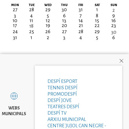
Pagination
MON
TUE
WED
THU
FRI
SAT
SUN
27
28
29
30
31
1
2
3
4
5
6
7
8
9
10
11
12
13
14
15
16
17
19
20
21
22
23
18
24
25
26
27
28
29
30
31
1
2
3
4
5
6
DESPÍ ESPORT
TENNIS DESPÍ
PROMODESPÍ
DESPÍ JOVE
TEATRES DESPÍ
WEBS
DESPÍ TV
MUNICIPALS
ARXIU MUNICIPAL
CENTRE JUJOL CAN NEGRE -