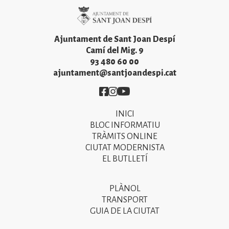
Imatge
Ajuntament de Sant Joan Despí
Camí del Mig. 9
93 480 60 00
ajuntament@santjoandespi.cat
Imatge
Imatge
Imatge
INICI
Primer
BLOC INFORMATIU
menú
TRÀMITS ONLINE
CIUTAT MODERNISTA
del
EL BUTLLETÍ
peu
de
PLÀNOL
Segon
pàgina
TRANSPORT
menú
GUIA DE LA CIUTAT
2025
del