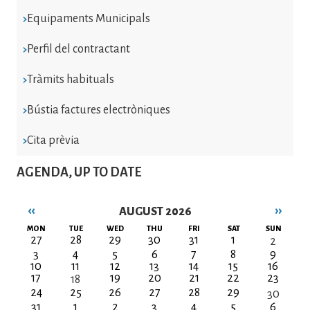
Equipaments Municipals
Perfil del contractant
Tràmits habituals
Bústia factures electròniques
Cita prèvia
AGENDA, UP TO DATE
‹‹
››
AUGUST 2026
Pagination
MON
TUE
WED
THU
FRI
SAT
SUN
27
28
29
30
31
1
2
3
4
5
6
7
8
9
10
11
12
13
14
15
16
17
19
20
21
22
23
18
24
25
26
27
28
29
30
31
1
2
3
4
5
6