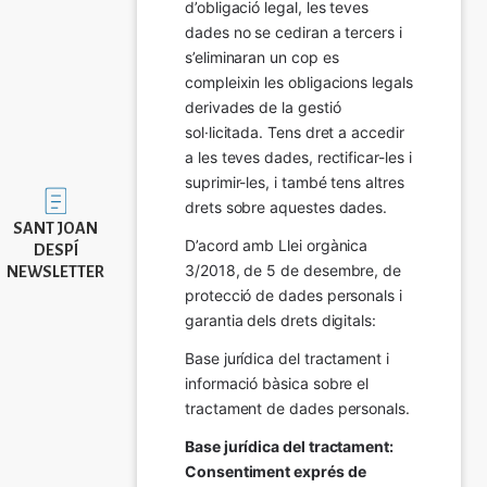
d’obligació legal, les teves 
dades no se cediran a tercers i 
s’eliminaran un cop es 
compleixin les obligacions legals 
derivades de la gestió 
sol·licitada. Tens dret a accedir 
a les teves dades, rectificar-les i 
suprimir-les, i també tens altres 
Imatge
drets sobre aquestes dades.
SANT JOAN
D’acord amb Llei orgànica 
DESPÍ
3/2018, de 5 de desembre, de 
NEWSLETTER
protecció de dades personals i 
garantia dels drets digitals:
Base jurídica del tractament i 
informació bàsica sobre el 
tractament de dades personals.
Base jurídica del tractament: 
Consentiment exprés de 