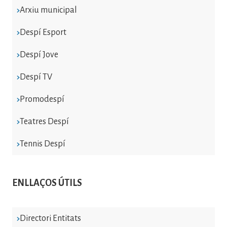
Arxiu municipal
Despí Esport
Despí Jove
Despí TV
Promodespí
Teatres Despí
Tennis Despí
ENLLAÇOS ÚTILS
Directori Entitats