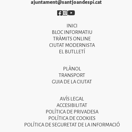
ajuntament@santjoandespi.cat
Imatge
Imatge
Imatge
INICI
Primer
BLOC INFORMATIU
menú
TRÀMITS ONLINE
CIUTAT MODERNISTA
del
EL BUTLLETÍ
peu
de
PLÀNOL
Segon
pàgina
TRANSPORT
menú
GUIA DE LA CIUTAT
2025
del
peu
AVÍS LEGAL
Tercer
ACCESIBILITAT
de
menú
POLÍTICA DE PRIVADESA
pàgina
POLÍTICA DE COOKIES
del
POLÍTICA DE SEGURETAT DE LA INFORMACIÓ
2025
peu