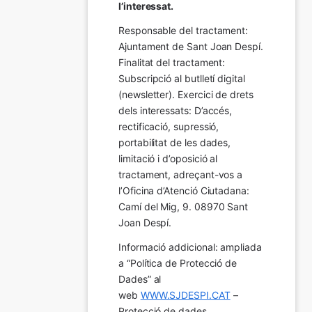
l’interessat.
Responsable del tractament: 
Ajuntament de Sant Joan Despí. 
Finalitat del tractament:  
Subscripció al butlletí digital 
(newsletter). Exercici de drets 
dels interessats: D’accés, 
rectificació, supressió, 
portabilitat de les dades, 
limitació i d’oposició al 
tractament, adreçant-vos a 
l’Oficina d’Atenció Ciutadana: 
Camí del Mig, 9. 08970 Sant 
Joan Despí.
Informació addicional: ampliada 
a “Política de Protecció de 
Dades” al 
web 
WWW.SJDESPI.CAT
 – 
Protecció de dades