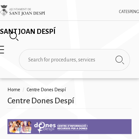
Skip
✕
Imatge
to
CAT
ESP
ENG
main
content
SANT JOAN DESPÍ
Search
Breadcrumb
Home
/
Centre Dones Despí
Centre Dones Despí