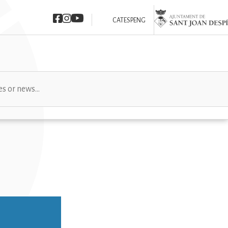
Imatge
Imatge
Imatge
Imatge
CAT
ESP
ENG