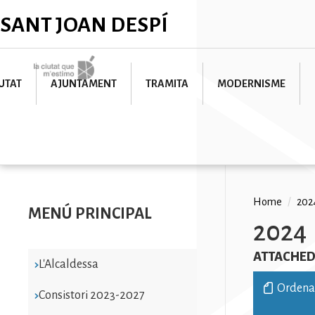
Skip
✕
SANT JOAN DESPÍ
to
main
content
Imatge
UTAT
AJUNTAMENT
TRAMITA
MODERNISME
Breadc
Home
/
202
MENÚ PRINCIPAL
2024
ATTACHED 
L'Alcaldessa
Ordenan
Consistori 2023-2027