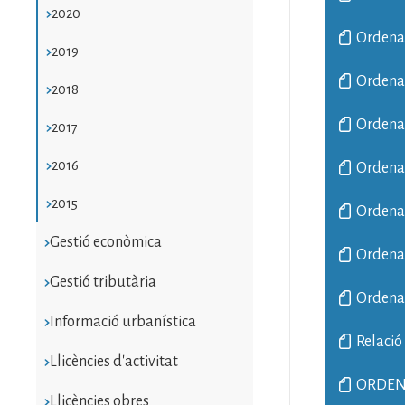
2020
Ordenan
2019
Ordenan
2018
Ordenan
2017
2016
Ordenan
2015
Ordenan
Gestió econòmica
Ordenan
Gestió tributària
Ordenan
Informació urbanística
Relació
Llicències d'activitat
ORDENA
Llicències obres