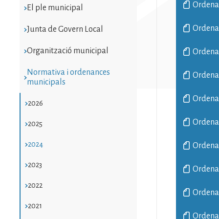
Ordenan
El ple municipal
Ordenan
Junta de Govern Local
Organització municipal
Ordenan
Normativa i ordenances
Ordenan
municipals
Ordenan
2026
Ordenan
2025
2024
Ordenan
2023
Ordenan
2022
Ordenan
2021
Ordenan