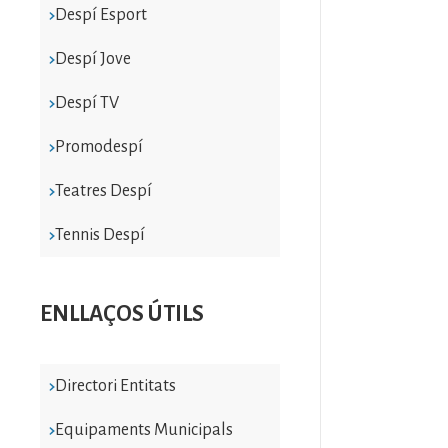
Despí Esport
Despí Jove
Despí TV
Promodespí
Teatres Despí
Tennis Despí
ENLLAÇOS ÚTILS
Directori Entitats
Equipaments Municipals