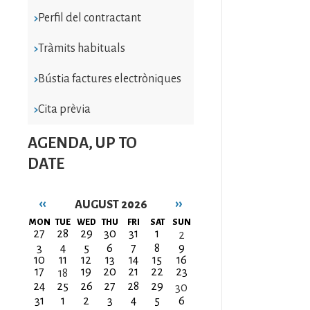
Perfil del contractant
Tràmits habituals
Bústia factures electròniques
Cita prèvia
AGENDA, UP TO
DATE
‹‹
››
AUGUST 2026
Pagination
MON
TUE
WED
THU
FRI
SAT
SUN
27
28
29
30
31
1
2
3
4
5
6
7
8
9
10
11
12
13
14
15
16
17
19
20
21
22
23
18
24
25
26
27
28
29
30
31
1
2
3
4
5
6