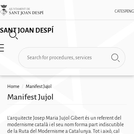
Skip
✕
Imatge
to
CAT
ESP
ENG
main
content
SANT JOAN DESPÍ
Search
Breadcrumb
Home
/
Manifest Jujol
Manifest Jujol
L'arquitecte Josep Maria Jujol Gibert és un referent del
modernisme català i el seu nom forma part indiscutible
de la Ruta del Modernisme a Catalunya. Tot i això, cal