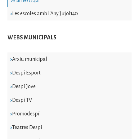
Manifest Jujol
Les escoles amb l'Any Jujol140
WEBS MUNICIPALS
Arxiu municipal
Despí Esport
Despí Jove
Despí TV
Promodespí
Teatres Despí