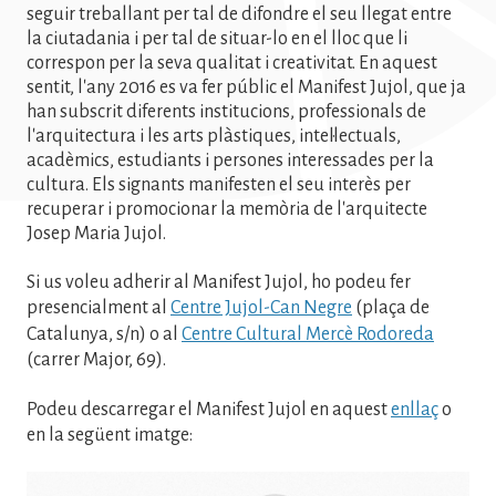
seguir treballant per tal de difondre el seu llegat entre
la ciutadania i per tal de situar-lo en el lloc que li
correspon per la seva qualitat i creativitat. En aquest
sentit, l'any 2016 es va fer públic el Manifest Jujol, que ja
han subscrit diferents institucions, professionals de
l'arquitectura i les arts plàstiques, intel·lectuals,
acadèmics, estudiants i persones interessades per la
cultura. Els signants manifesten el seu interès per
recuperar i promocionar la memòria de l'arquitecte
Josep Maria Jujol.
Si us voleu adherir al Manifest Jujol, ho podeu fer
presencialment al
Centre Jujol-Can Negre
(plaça de
Catalunya, s/n) o al
Centre Cultural Mercè Rodoreda
(carrer Major, 69).
Podeu descarregar el Manifest Jujol en aquest
enllaç
o
en la següent imatge: