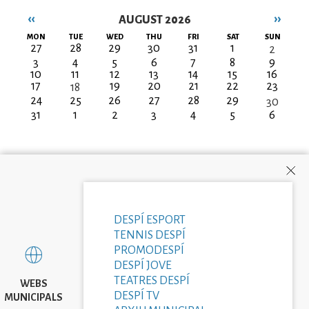
‹‹
››
AUGUST 2026
Pagination
MON
TUE
WED
THU
FRI
SAT
SUN
27
28
29
30
31
1
2
3
4
5
6
7
8
9
10
11
12
13
14
15
16
17
19
20
21
22
23
18
24
25
26
27
28
29
30
31
1
2
3
4
5
6
DESPÍ ESPORT
TENNIS DESPÍ
PROMODESPÍ
DESPÍ JOVE
TEATRES DESPÍ
WEBS
DESPÍ TV
MUNICIPALS