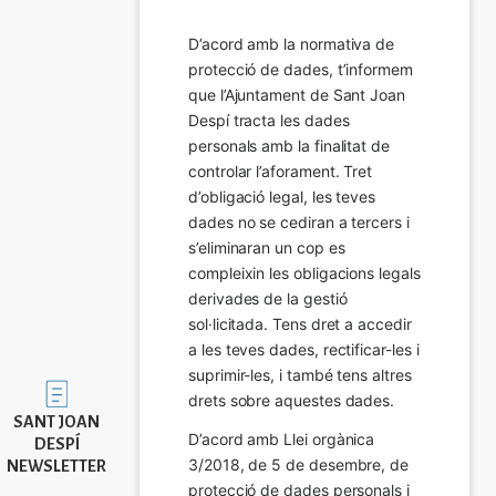
D’acord amb la normativa de 
protecció de dades, t’informem 
que l’Ajuntament de Sant Joan 
Despí tracta les dades 
personals amb la finalitat de 
controlar l’aforament. Tret 
d’obligació legal, les teves 
dades no se cediran a tercers i 
s’eliminaran un cop es 
compleixin les obligacions legals 
derivades de la gestió 
sol·licitada. Tens dret a accedir 
a les teves dades, rectificar-les i 
suprimir-les, i també tens altres 
Imatge
drets sobre aquestes dades.
SANT JOAN
D’acord amb Llei orgànica 
DESPÍ
3/2018, de 5 de desembre, de 
NEWSLETTER
protecció de dades personals i 