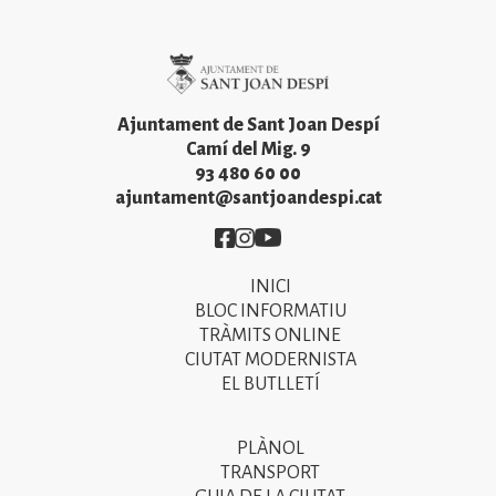
Imatge
Ajuntament de Sant Joan Despí
Camí del Mig. 9
93 480 60 00
ajuntament@santjoandespi.cat
Imatge
Imatge
Imatge
INICI
Primer
BLOC INFORMATIU
menú
TRÀMITS ONLINE
CIUTAT MODERNISTA
del
EL BUTLLETÍ
peu
de
PLÀNOL
Segon
pàgina
TRANSPORT
menú