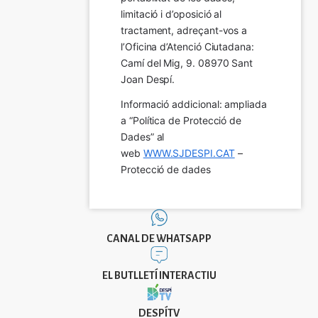
limitació i d’oposició al 
tractament, adreçant-vos a 
l’Oficina d’Atenció Ciutadana: 
Camí del Mig, 9. 08970 Sant 
Joan Despí.
Informació addicional: ampliada 
a “Política de Protecció de 
Dades” al 
web 
WWW.SJDESPI.CAT
 – 
Protecció de dades
CANAL DE WHATSAPP
EL BUTLLETÍ INTERACTIU
DESPÍTV