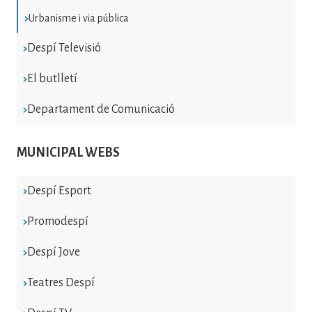
Urbanisme i via pública
Despí Televisió
El butlletí
Departament de Comunicació
MUNICIPAL WEBS
Despí Esport
Promodespí
Despí Jove
Teatres Despí