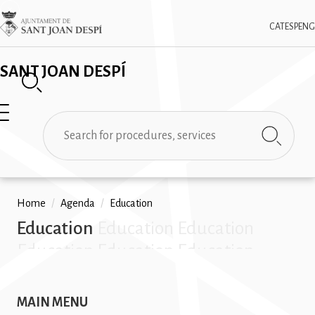
Skip
✕
Imatge
to
CAT
ESP
ENG
main
content
SANT JOAN DESPÍ
Search
Breadcrumb
Home
/
Agenda
/
Education
Education
Education Education
Education Education Education
Education Education Education
Education Education Education
MAIN MENU