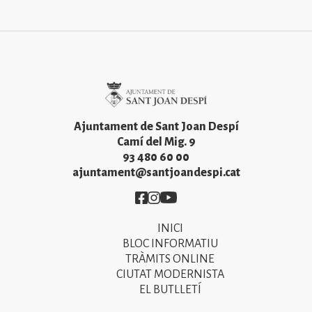
Imatge
Ajuntament de Sant Joan Despí
Camí del Mig. 9
93 480 60 00
ajuntament@santjoandespi.cat
Imatge
Imatge
Imatge
INICI
Primer
BLOC INFORMATIU
menú
TRÀMITS ONLINE
CIUTAT MODERNISTA
del
EL BUTLLETÍ
peu