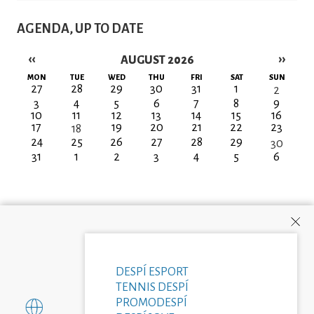
AGENDA, UP TO DATE
‹‹
››
AUGUST 2026
Pagination
MON
TUE
WED
THU
FRI
SAT
SUN
27
28
29
30
31
1
2
3
4
5
6
7
8
9
10
11
12
13
14
15
16
17
19
20
21
22
23
18
24
25
26
27
28
29
30
31
1
2
3
4
5
6
DESPÍ ESPORT
TENNIS DESPÍ
PROMODESPÍ