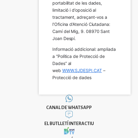
portabilitat de les dades, 
limitació i d’oposició al 
tractament, adreçant-vos a 
l’Oficina d’Atenció Ciutadana: 
Camí del Mig, 9. 08970 Sant 
Joan Despí.
Informació addicional: ampliada 
a “Política de Protecció de 
Dades” al 
web 
WWW.SJDESPI.CAT
 – 
Protecció de dades
CANAL DE WHATSAPP
EL BUTLLETÍ INTERACTIU