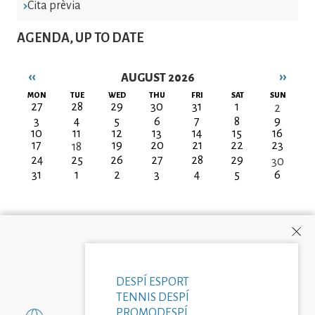
Cita prèvia
AGENDA, UP TO DATE
‹‹
››
AUGUST 2026
Pagination
MON
TUE
WED
THU
FRI
SAT
SUN
27
28
29
30
31
1
2
3
4
5
6
7
8
9
10
11
12
13
14
15
16
17
19
20
21
22
23
18
24
25
26
27
28
29
30
31
1
2
3
4
5
6
DESPÍ ESPORT
TENNIS DESPÍ
PROMODESPÍ