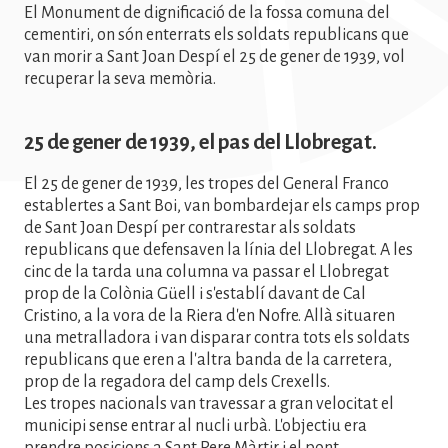
El Monument de dignificació de la fossa comuna del
cementiri, on són enterrats els soldats republicans que
van morir a Sant Joan Despí el 25 de gener de 1939, vol
recuperar la seva memòria.
25 de gener de 1939, el pas del Llobregat.
El 25 de gener de 1939, les tropes del General Franco
establertes a Sant Boi, van bombardejar els camps prop
de Sant Joan Despí per contrarestar als soldats
republicans que defensaven la línia del Llobregat. A les
cinc de la tarda una columna va passar el Llobregat
prop de la Colònia Güell i s'establí davant de Cal
Cristino, a la vora de la Riera d'en Nofre. Allà situaren
una metralladora i van disparar contra tots els soldats
republicans que eren a l'altra banda de la carretera,
prop de la regadora del camp dels Crexells.
Les tropes nacionals van travessar a gran velocitat el
municipi sense entrar al nucli urbà. L'objectiu era
prendre posicions a Sant Pere Màrtir i el pont