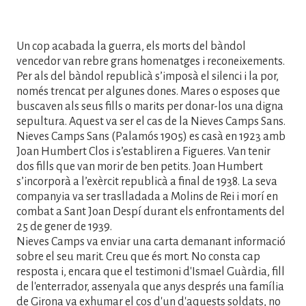
Un cop acabada la guerra, els morts del bàndol
vencedor van rebre grans homenatges i reconeixements.
Per als del bàndol republicà s’imposà el silenci i la por,
només trencat per algunes dones. Mares o esposes que
buscaven als seus fills o marits per donar-los una digna
sepultura. Aquest va ser el cas de la Nieves Camps Sans.
Nieves Camps Sans (Palamós 1905) es casà en 1923 amb
Joan Humbert Clos i s’establiren a Figueres. Van tenir
dos fills que van morir de ben petits. Joan Humbert
s’incorporà a l’exèrcit republicà a final de 1938. La seva
companyia va ser traslladada a Molins de Rei i morí en
combat a Sant Joan Despí durant els enfrontaments del
25 de gener de 1939.
Nieves Camps va enviar una carta demanant informació
sobre el seu marit. Creu que és mort. No consta cap
resposta i, encara que el testimoni d'Ismael Guàrdia, fill
de l'enterrador, assenyala que anys després una família
de Girona va exhumar el cos d'un d'aquests soldats, no