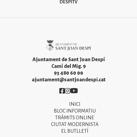
DESPÍTV
Imatge
Ajuntament de Sant Joan Despí
Camí del Mig. 9
93 480 60 00
ajuntament@santjoandespi.cat
Imatge
Imatge
Imatge
INICI
Primer
BLOC INFORMATIU
menú
TRÀMITS ONLINE
CIUTAT MODERNISTA
del
EL BUTLLETÍ
peu