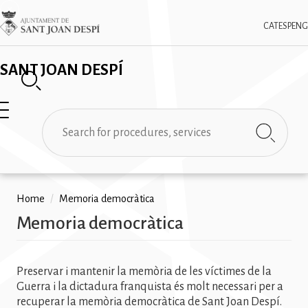
Skip
✕
Imatge
to
CAT
ESP
ENG
main
content
SANT JOAN DESPÍ
Search
Breadcrumb
Home
/
Memoria democràtica
Memoria democràtica
Preservar i mantenir la memòria de les víctimes de la
Guerra i la dictadura franquista és molt necessari per a
recuperar la memòria democràtica de Sant Joan Despí.