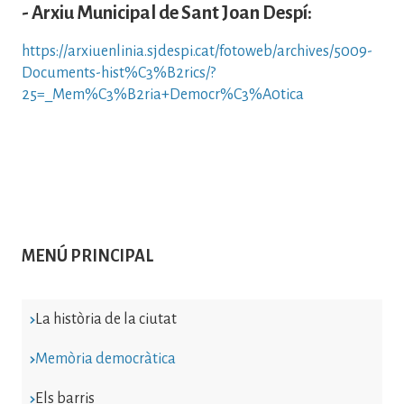
- Arxiu Municipal de Sant Joan Despí:
https://arxiuenlinia.sjdespi.cat/fotoweb/archives/5009-
Documents-hist%C3%B2rics/?
25=_Mem%C3%B2ria+Democr%C3%A0tica
MENÚ PRINCIPAL
La història de la ciutat
Memòria democràtica
Els barris