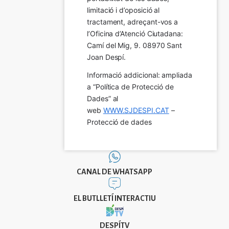
limitació i d’oposició al 
tractament, adreçant-vos a 
l’Oficina d’Atenció Ciutadana: 
Camí del Mig, 9. 08970 Sant 
Joan Despí.
Informació addicional: ampliada 
a “Política de Protecció de 
Dades” al 
web 
WWW.SJDESPI.CAT
 – 
Protecció de dades
CANAL DE WHATSAPP
EL BUTLLETÍ INTERACTIU
DESPÍTV