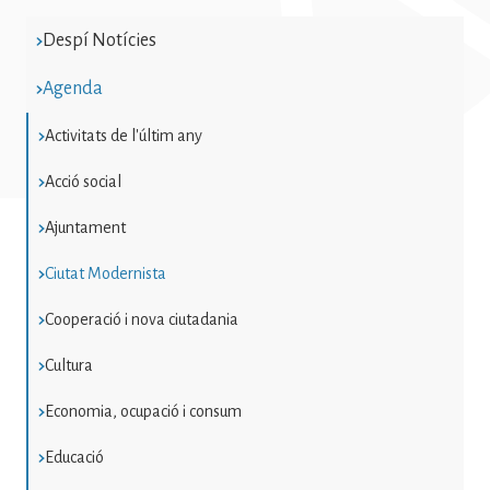
Ciutat Modernista Ciutat Modernista
Ciutat Modernista Ciutat Modernista
Despí Notícies
Ciutat Modernista
Agenda
Activitats de l'últim any
Acció social
Ajuntament
Ciutat Modernista
Cooperació i nova ciutadania
Cultura
Economia, ocupació i consum
Educació