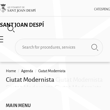
Skip
✕
Imatge
to
CAT
ESP
ENG
main
content
SANT JOAN DESPÍ
Search
Breadcrumb
Home
/
Agenda
/
Ciutat Modernista
Ciutat Modernista
Ciutat Modernista
Ciutat Modernista Ciutat Modernista
Ciutat Modernista Ciutat Modernista
Ciutat Modernista Ciutat Modernista
MAIN MENU