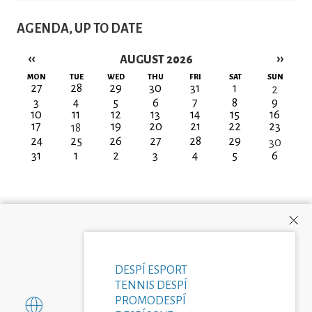
AGENDA, UP TO DATE
‹‹
››
AUGUST 2026
Pagination
MON
TUE
WED
THU
FRI
SAT
SUN
27
28
29
30
31
1
2
3
4
5
6
7
8
9
10
11
12
13
14
15
16
17
19
20
21
22
23
18
24
25
26
27
28
29
30
31
1
2
3
4
5
6
DESPÍ ESPORT
TENNIS DESPÍ
PROMODESPÍ