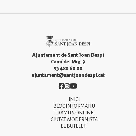
Imatge
Ajuntament de Sant Joan Despí
Camí del Mig. 9
93 480 60 00
ajuntament@santjoandespi.cat
Imatge
Imatge
Imatge
INICI
Primer
BLOC INFORMATIU
menú
TRÀMITS ONLINE
CIUTAT MODERNISTA
del
EL BUTLLETÍ
peu