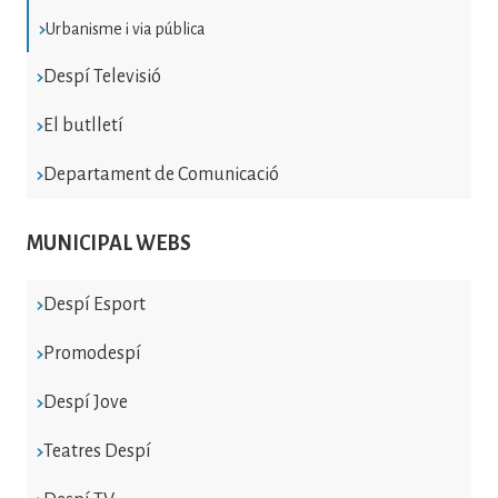
Urbanisme i via pública
Despí Televisió
El butlletí
Departament de Comunicació
MUNICIPAL WEBS
Despí Esport
Promodespí
Despí Jove
Teatres Despí