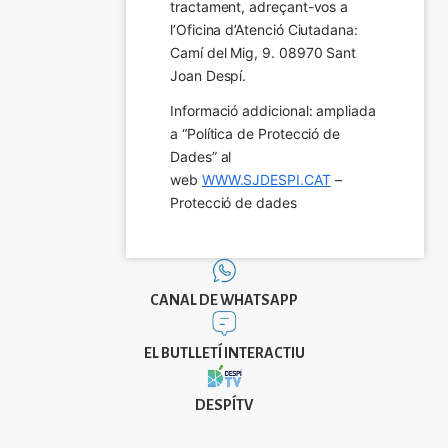
tractament, adreçant-vos a 
l’Oficina d’Atenció Ciutadana: 
Camí del Mig, 9. 08970 Sant 
Joan Despí.
Informació addicional: ampliada 
a “Política de Protecció de 
Dades” al 
web 
WWW.SJDESPI.CAT
 – 
Protecció de dades
CANAL DE WHATSAPP
EL BUTLLETÍ INTERACTIU
DESPÍTV