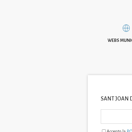
WEBS MUNI
SANT JOAN 
Accepto la
PO