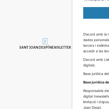
D’acord amb la n
dades personals a
Imatge
tercers i s’elimi
SANT JOAN DESPÍ NEWSLETTER
accedir a les tev
D’acord amb Llei
digitals:
Base jurídica de
Base jurídica d
Responsable del 
digital (newslett
limitació i d’op
Joan Despí.