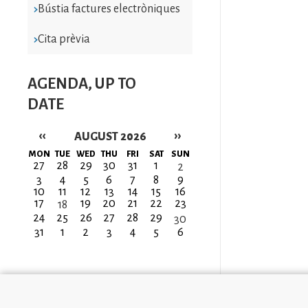
Bústia factures electròniques
Cita prèvia
AGENDA, UP TO
DATE
‹‹
››
AUGUST 2026
Pagination
MON
TUE
WED
THU
FRI
SAT
SUN
27
28
29
30
31
1
2
3
4
5
6
7
8
9
10
11
12
13
14
15
16
17
19
20
21
22
23
18
24
25
26
27
28
29
30
31
1
2
3
4
5
6