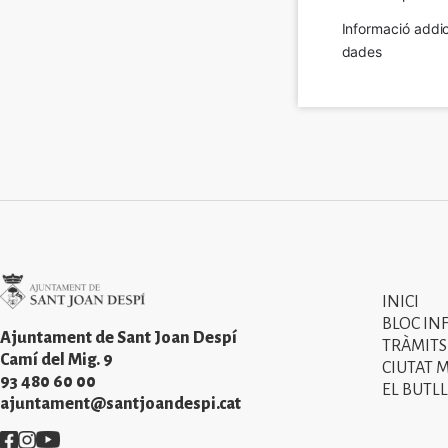
Informació addic
dades
Imatge
INICI
Primer
BLOC IN
menú
Ajuntament de Sant Joan Despí
TRÀMITS
Camí del Mig. 9
CIUTAT 
del
93 480 60 00
EL BUTLL
peu
ajuntament@santjoandespi.cat
de
Imatge
Imatge
Imatge