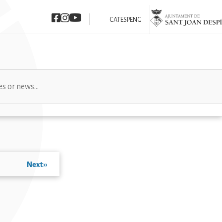
Imatge
Imatge
Imatge
Imatge
CAT
ESP
ENG
Next
››