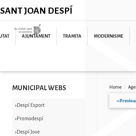
Skip
✕
SANT JOAN DESPÍ
to
main
content
Imatge
UTAT
AJUNTAMENT
TRAMITA
MODERNISME
MUNICIPAL WEBS
Breadc
Home
/
Age
‹‹
Previou
Despí Esport
Paginat
Promodespí
Despí Jove