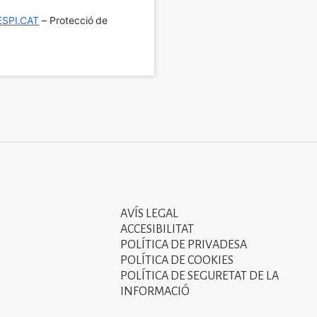
SPI.CAT
 – Protecció de 
AVÍS LEGAL
Tercer
ACCESIBILITAT
menú
POLÍTICA DE PRIVADESA
POLÍTICA DE COOKIES
del
POLÍTICA DE SEGURETAT DE LA
peu
INFORMACIÓ
de