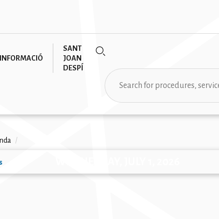
SANT
INFORMACIÓ
JOAN
DESPÍ
Search
rumb
nda
/
WEDNESDAY, JULY 1, 2026
s
ion