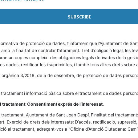
ormativa de protecció de dades, t’informem que l’Ajuntament de Sant 
mb la finalitat de controlar l’aforament. Tret d’obligació legal, les t
naran un cop es compleixin les obligacions legals derivades de la gestió 
es dades, rectificar-les i suprimir-les, i també tens altres drets sobr
 orgànica 3/2018, de 5 de desembre, de protecció de dades personals
l tractament i informació bàsica sobre el tractament de dades persona
el tractament: Consentiment exprés de l’interessat.
tractament: Ajuntament de Sant Joan Despí. Finalitat del tractament:  
er). Exercici de drets dels interessats: D’accés, rectificació, supressió,
osició al tractament, adreçant-vos a l’Oficina d’Atenció Ciutadana: Cam