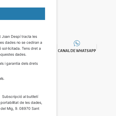
Joan Despí tracta les 
eves dades no se cediran a 
sol·licitada. Tens dret a 
CANAL DE WHATSAPP
e aquestes dades.
 i garantia dels drets 
ls.
Subscripció al butlletí 
 portabilitat de les dades, 
í del Mig, 9. 08970 Sant 