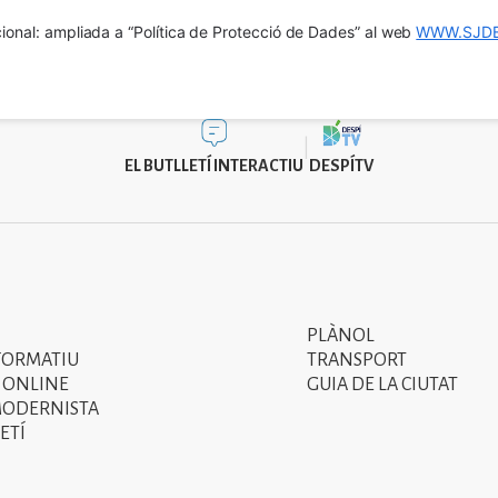
ional: ampliada a “Política de Protecció de Dades” al web 
WWW.SJDE
EL BUTLLETÍ INTERACTIU
DESPÍTV
PLÀNOL
Segon
FORMATIU
TRANSPORT
menú
 ONLINE
GUIA DE LA CIUTAT
MODERNISTA
del
ETÍ
peu
de