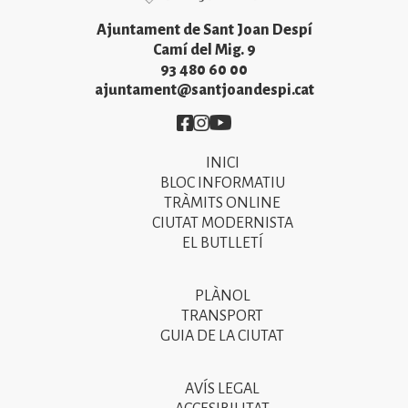
Ajuntament de Sant Joan Despí
Camí del Mig. 9
93 480 60 00
ajuntament@santjoandespi.cat
Imatge
Imatge
Imatge
INICI
Primer
BLOC INFORMATIU
menú
TRÀMITS ONLINE
CIUTAT MODERNISTA
del
EL BUTLLETÍ
peu
de
PLÀNOL
Segon
pàgina
TRANSPORT
menú
GUIA DE LA CIUTAT
2025
del
peu
AVÍS LEGAL
Tercer