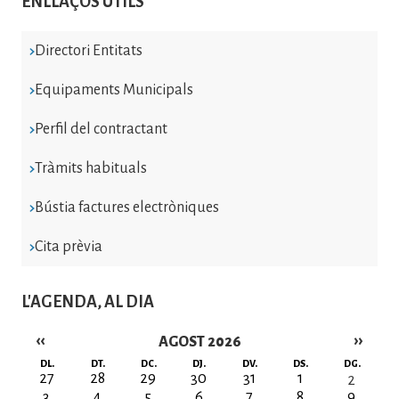
ENLLAÇOS ÚTILS
Directori Entitats
Equipaments Municipals
Perfil del contractant
Tràmits habituals
Bústia factures electròniques
Cita prèvia
L'AGENDA, AL DIA
‹‹
››
AGOST 2026
Paginació
DL.
DT.
DC.
DJ.
DV.
DS.
DG.
27
28
29
30
31
1
2
3
4
5
6
7
8
9