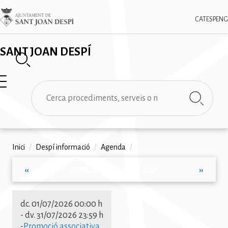
Vés
✕
Imatge
al
CAT
ESP
ENG
contingut
SANT JOAN DESPÍ
Cerca
Fil
Inici
/
Despí informació
/
Agenda
/
d'ariadna
DIMECRES, JULIOL 1, 2026
‹‹
››
Paginació
dc. 01/07/2026 00:00 h
-
dv. 31/07/2026 23:59 h
-
Promoció associativa