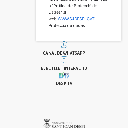
a “Política de Protecció de 
Dades” al 
web 
WWW.SJDESPI.CAT
 – 
Protecció de dades
CANAL DE WHATSAPP
EL BUTLLETÍ INTERACTIU
DESPÍTV
Imatge