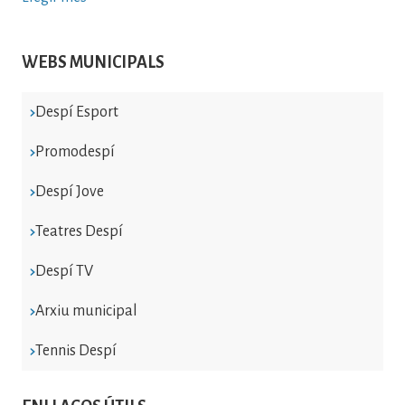
WEBS MUNICIPALS
Despí Esport
Promodespí
Despí Jove
Teatres Despí
Despí TV
Arxiu municipal
Tennis Despí