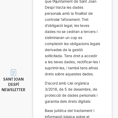
que l’Ajuntament de Sant Joan 
Despí tracta les dades 
personals amb la finalitat de 
controlar l’aforament. Tret 
d’obligació legal, les teves 
dades no se cediran a tercers i 
s’eliminaran un cop es 
compleixin les obligacions legals 
derivades de la gestió 
sol·licitada. Tens dret a accedir 
a les teves dades, rectificar-les i 
suprimir-les, i també tens altres 
Imatge
drets sobre aquestes dades.
SANT JOAN
D’acord amb Llei orgànica 
DESPÍ
3/2018, de 5 de desembre, de 
NEWSLETTER
protecció de dades personals i 
garantia dels drets digitals:
Base jurídica del tractament i 
informació bàsica sobre el 