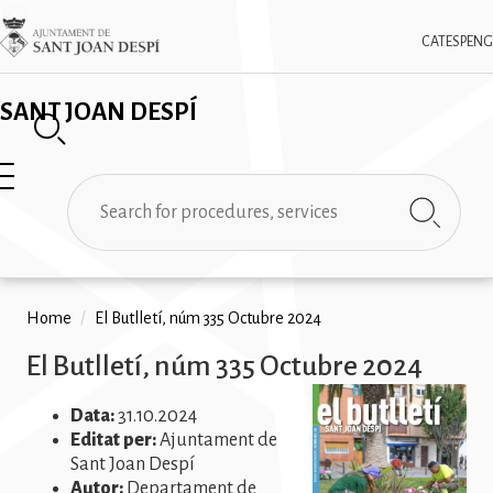
Skip
✕
Imatge
to
CAT
ESP
ENG
main
content
SANT JOAN DESPÍ
Search
Breadcrumb
Home
/
El Butlletí, núm 335 Octubre 2024
El Butlletí, núm 335 Octubre 2024
Data:
31.10.2024
Editat per:
Ajuntament de
Sant Joan Despí
Autor:
Departament de