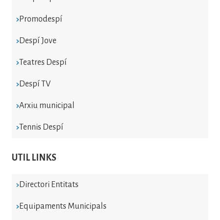
Promodespí
Despí Jove
Teatres Despí
Despí TV
Arxiu municipal
Tennis Despí
UTIL LINKS
Directori Entitats
Equipaments Municipals