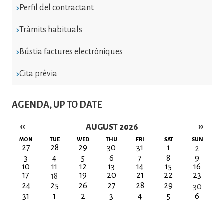
Perfil del contractant
Tràmits habituals
Bústia factures electròniques
Cita prèvia
AGENDA, UP TO DATE
‹‹
››
AUGUST 2026
Pagination
MON
TUE
WED
THU
FRI
SAT
SUN
27
28
29
30
31
1
2
3
4
5
6
7
8
9
10
11
12
13
14
15
16
17
19
20
21
22
23
18
24
25
26
27
28
29
30
31
1
2
3
4
5
6