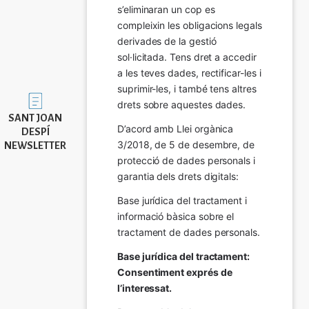
s’eliminaran un cop es 
compleixin les obligacions legals 
derivades de la gestió 
sol·licitada. Tens dret a accedir 
a les teves dades, rectificar-les i 
suprimir-les, i també tens altres 
Imatge
drets sobre aquestes dades.
SANT JOAN
D’acord amb Llei orgànica 
DESPÍ
3/2018, de 5 de desembre, de 
NEWSLETTER
protecció de dades personals i 
garantia dels drets digitals:
Base jurídica del tractament i 
informació bàsica sobre el 
tractament de dades personals.
Base jurídica del tractament: 
Consentiment exprés de 
l’interessat.