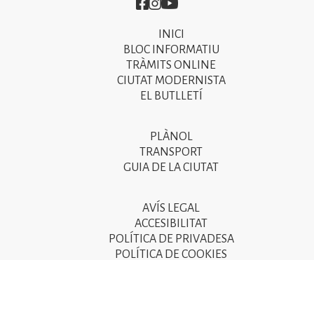
Imatge
Imatge
Imatge
INICI
Primer
BLOC INFORMATIU
menú
TRÀMITS ONLINE
CIUTAT MODERNISTA
del
EL BUTLLETÍ
peu
de
PLÀNOL
Segon
pàgina
TRANSPORT
menú
GUIA DE LA CIUTAT
2025
del
peu
AVÍS LEGAL
Tercer
ACCESIBILITAT
de
menú
POLÍTICA DE PRIVADESA
pàgina
POLÍTICA DE COOKIES
del
POLÍTICA DE SEGURETAT DE LA INFORMACIÓ
2025
peu
de