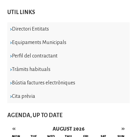
UTIL LINKS
Directori Entitats
Equipaments Municipals
Perfil del contractant
Tràmits habituals
Bústia factures electròniques
Cita prèvia
AGENDA, UP TO DATE
‹‹
››
AUGUST 2026
Pagination
MON
TUE
WED
THU
FRI
SAT
SUN