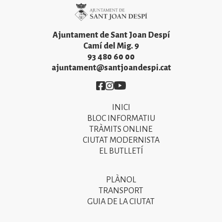
Imatge
Ajuntament de Sant Joan Despí
Camí del Mig. 9
93 480 60 00
ajuntament@santjoandespi.cat
Imatge
Imatge
Imatge
INICI
Primer
BLOC INFORMATIU
menú
TRÀMITS ONLINE
CIUTAT MODERNISTA
del
EL BUTLLETÍ
peu
de
PLÀNOL
Segon
pàgina
TRANSPORT
menú
GUIA DE LA CIUTAT
2025
del