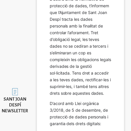
protecció de dades, t’informem 
que l’Ajuntament de Sant Joan 
Despí tracta les dades 
personals amb la finalitat de 
controlar l’aforament. Tret 
d’obligació legal, les teves 
dades no se cediran a tercers i 
s’eliminaran un cop es 
compleixin les obligacions legals 
derivades de la gestió 
sol·licitada. Tens dret a accedir 
a les teves dades, rectificar-les i 
suprimir-les, i també tens altres 
Imatge
drets sobre aquestes dades.
SANT JOAN
D’acord amb Llei orgànica 
DESPÍ
3/2018, de 5 de desembre, de 
NEWSLETTER
protecció de dades personals i 
garantia dels drets digitals: