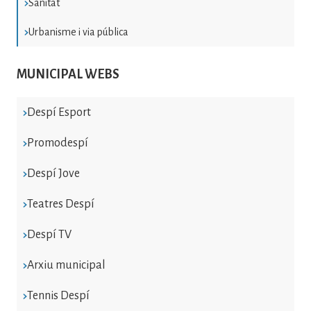
Sanitat
Urbanisme i via pública
MUNICIPAL WEBS
Despí Esport
Promodespí
Despí Jove
Teatres Despí
Despí TV
Arxiu municipal
Tennis Despí