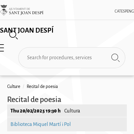
Skip
✕
Imatge
to
CAT
ESP
ENG
main
content
SANT JOAN DESPÍ
Search
Breadcrumb
Culture
/
Recital de poesia
Recital de poesia
Thu 20/02/2025 19:30 h
Cultura
Biblioteca Miquel Martí i Pol