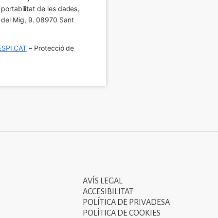
 portabilitat de les dades, 
í del Mig, 9. 08970 Sant 
SPI.CAT
 – Protecció de 
AVÍS LEGAL
Tercer
ACCESIBILITAT
menú
POLÍTICA DE PRIVADESA
POLÍTICA DE COOKIES
del