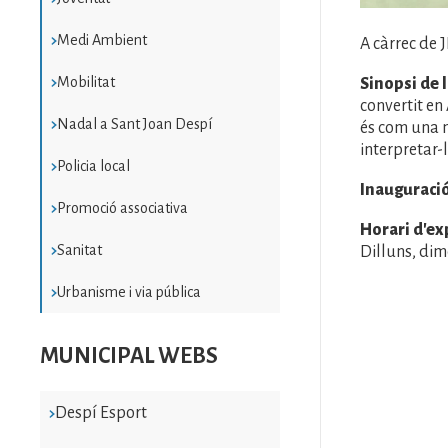
Medi Ambient
A càrrec de J
Mobilitat
Sinopsi de l
convertit en
Nadal a Sant Joan Despí
és com una n
interpretar-l
Policia local
Inauguració
Promoció associativa
Horari d'ex
Sanitat
Dilluns, dime
Urbanisme i via pública
MUNICIPAL WEBS
Despí Esport