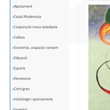
Ajuntament
Imatge
Ciutat Modernista
Cooperació i nova ciutadania
Cultura
Economia, ocupació i consum
Educació
Esports
Feminisme
Gent gran
Habitatge i aparcaments
Joventut