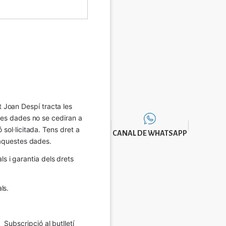
Joan Despí tracta les 
eves dades no se cediran a 
sol·licitada. Tens dret a 
CANAL DE WHATSAPP
e aquestes dades.
 i garantia dels drets 
ls.
Subscripció al butlletí 