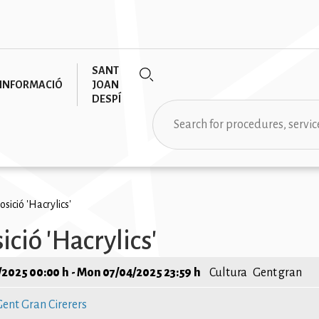
SANT
INFORMACIÓ
JOAN
DESPÍ
Search
rumb
osició 'Hacrylics'
ció 'Hacrylics'
/2025 00:00 h
-
Mon 07/04/2025 23:59 h
Cultura
Gent gran
Gent Gran Cirerers