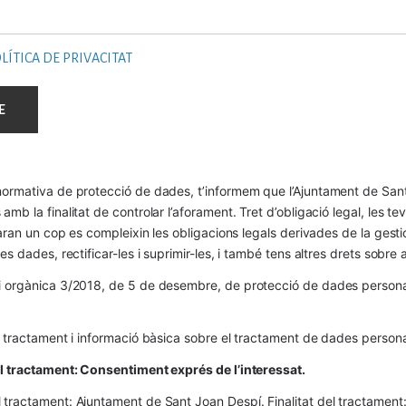
LÍTICA DE PRIVACITAT
ormativa de protecció de dades, t’informem que l’Ajuntament de Sant 
mb la finalitat de controlar l’aforament. Tret d’obligació legal, les t
naran un cop es compleixin les obligacions legals derivades de la gestió 
es dades, rectificar-les i suprimir-les, i també tens altres drets sobr
 orgànica 3/2018, de 5 de desembre, de protecció de dades personals
l tractament i informació bàsica sobre el tractament de dades persona
el tractament: Consentiment exprés de l’interessat.
tractament: Ajuntament de Sant Joan Despí. Finalitat del tractament:  