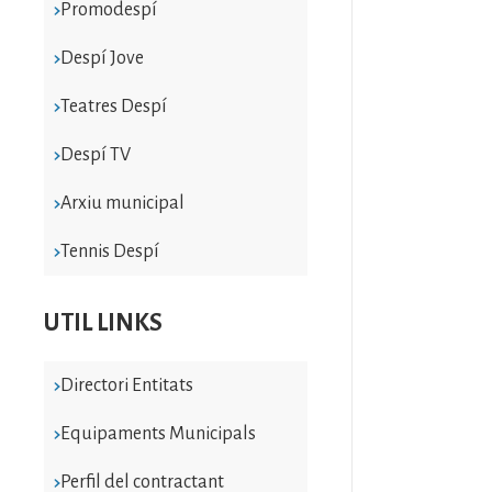
Promodespí
Despí Jove
Teatres Despí
Despí TV
Arxiu municipal
Tennis Despí
UTIL LINKS
Directori Entitats
Equipaments Municipals
Perfil del contractant