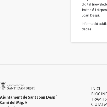
digital (newslett
limitació i d’op
Joan Despí.
Informació addic
dades
Imatge
INICI
Primer
BLOC IN
menú
Ajuntament de Sant Joan Despí
TRÀMITS
Camí del Mig. 9
CIUTAT 
del