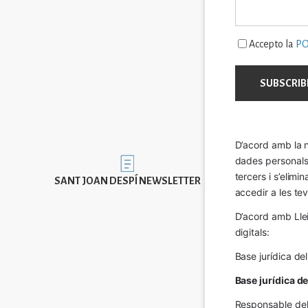
Accepto la
PO
D’acord amb la n
dades personals a
Imatge
tercers i s’elimi
SANT JOAN DESPÍ NEWSLETTER
accedir a les tev
D’acord amb Llei
digitals:
Base jurídica de
Base jurídica d
Responsable del 