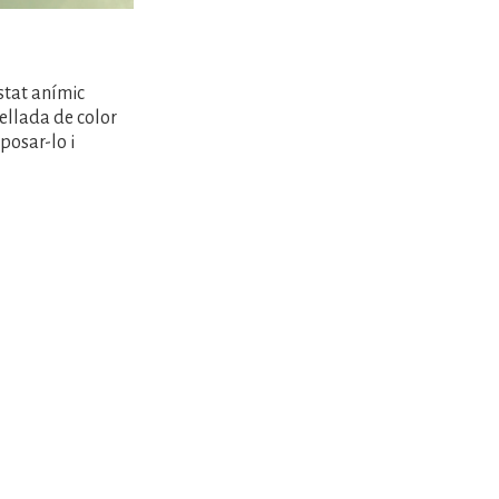
estat anímic
zellada de color
posar-lo i