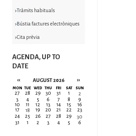
Tràmits habituals
Bústia factures electròniques
Cita prèvia
AGENDA, UP TO
DATE
‹‹
››
AUGUST 2026
Pagination
MON
TUE
WED
THU
FRI
SAT
SUN
27
28
29
30
31
1
2
3
4
5
6
7
8
9
10
11
12
13
14
15
16
17
19
20
21
22
23
18
24
25
26
27
28
29
30
31
1
2
3
4
5
6