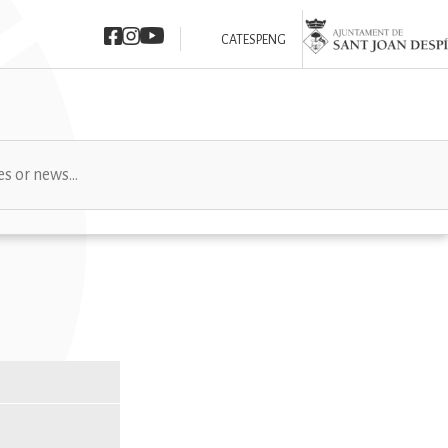
Imatge
Imatge
Imatge
Imatge
CAT
ESP
ENG