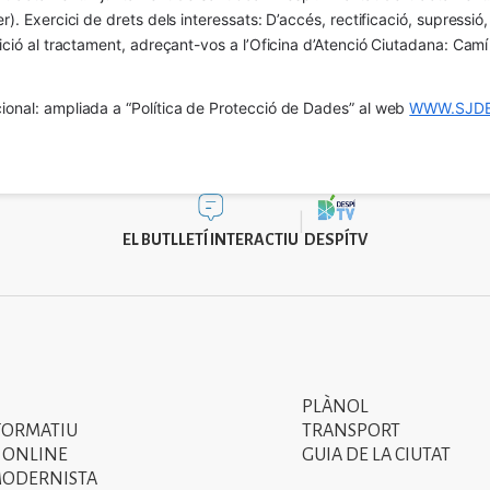
er). Exercici de drets dels interessats: D’accés, rectificació, supressió,
osició al tractament, adreçant-vos a l’Oficina d’Atenció Ciutadana: Cam
ional: ampliada a “Política de Protecció de Dades” al web 
WWW.SJDE
EL BUTLLETÍ INTERACTIU
DESPÍTV
PLÀNOL
Segon
FORMATIU
TRANSPORT
menú
 ONLINE
GUIA DE LA CIUTAT
MODERNISTA
del