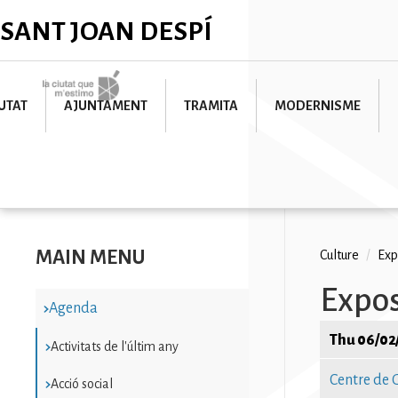
Skip
✕
SANT JOAN DESPÍ
to
main
content
Imatge
UTAT
AJUNTAMENT
TRAMITA
MODERNISME
MAIN MENU
Breadc
Culture
/
Exp
Exposi
Agenda
Thu 06/02
Activitats de l'últim any
Centre de 
Acció social