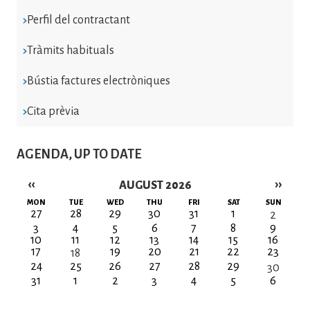
Perfil del contractant
Tràmits habituals
Bústia factures electròniques
Cita prèvia
AGENDA, UP TO DATE
‹‹
››
AUGUST 2026
Pagination
MON
TUE
WED
THU
FRI
SAT
SUN
27
28
29
30
31
1
2
3
4
5
6
7
8
9
10
11
12
13
14
15
16
17
19
20
21
22
23
18
24
25
26
27
28
29
30
31
1
2
3
4
5
6