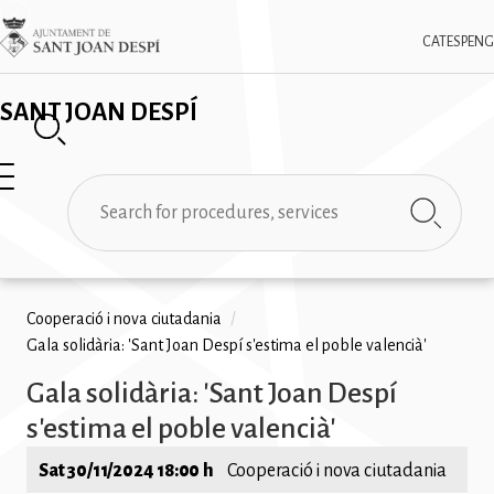
Skip
✕
Imatge
to
CAT
ESP
ENG
main
content
SANT JOAN DESPÍ
Search
Breadcrumb
Cooperació i nova ciutadania
/
Gala solidària: 'Sant Joan Despí s'estima el poble valencià'
Gala solidària: 'Sant Joan Despí
s'estima el poble valencià'
Sat 30/11/2024 18:00 h
Cooperació i nova ciutadania