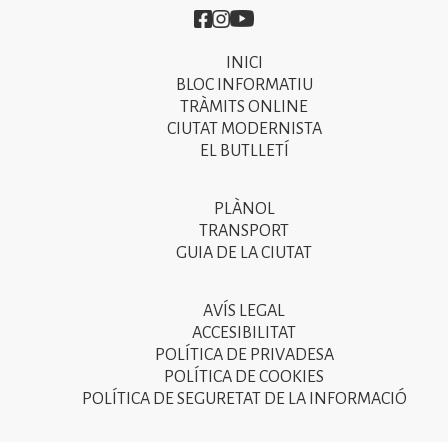
Imatge
Imatge
Imatge
INICI
Primer
BLOC INFORMATIU
menú
TRÀMITS ONLINE
CIUTAT MODERNISTA
del
EL BUTLLETÍ
peu
de
PLÀNOL
Segon
pàgina
TRANSPORT
menú
GUIA DE LA CIUTAT
2025
del
peu
AVÍS LEGAL
Tercer
ACCESIBILITAT
de
menú
POLÍTICA DE PRIVADESA
pàgina
POLÍTICA DE COOKIES
del
POLÍTICA DE SEGURETAT DE LA INFORMACIÓ
2025
peu