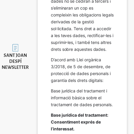
dades no se cediran a tercers i 
s’eliminaran un cop es 
compleixin les obligacions legals 
derivades de la gestió 
sol·licitada. Tens dret a accedir 
a les teves dades, rectificar-les i 
suprimir-les, i també tens altres 
Imatge
drets sobre aquestes dades.
SANT JOAN
D’acord amb Llei orgànica 
DESPÍ
3/2018, de 5 de desembre, de 
NEWSLETTER
protecció de dades personals i 
garantia dels drets digitals:
Base jurídica del tractament i 
informació bàsica sobre el 
tractament de dades personals.
Base jurídica del tractament: 
Consentiment exprés de 
l’interessat.