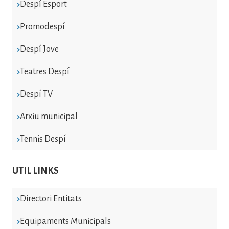
Despí Esport
Promodespí
Despí Jove
Teatres Despí
Despí TV
Arxiu municipal
Tennis Despí
UTIL LINKS
Directori Entitats
Equipaments Municipals