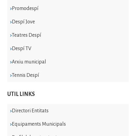
Promodespí
Despí Jove
Teatres Despí
Despí TV
Arxiu municipal
Tennis Despí
UTIL LINKS
Directori Entitats
Equipaments Municipals