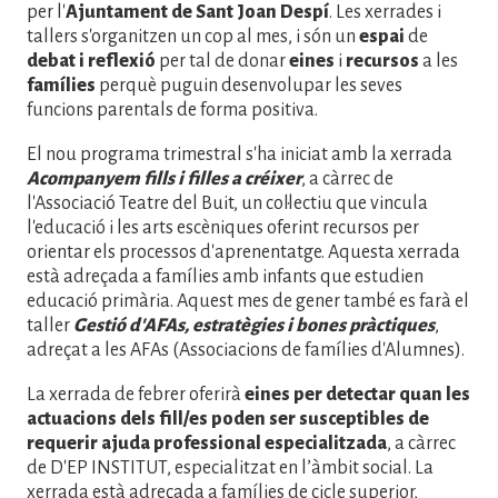
per l'
Ajuntament de Sant Joan Despí
. Les xerrades i
tallers s'organitzen un cop al mes, i són un
espai
de
debat i reflexió
per tal de donar
eines
i
recursos
a les
famílies
perquè puguin desenvolupar les seves
funcions parentals de forma positiva.
El nou programa trimestral s'ha iniciat amb la xerrada
Acompanyem fills i filles a créixer
, a càrrec de
l'Associació Teatre del Buit, un col·lectiu que vincula
l'educació i les arts escèniques oferint recursos per
orientar els processos d'aprenentatge. Aquesta xerrada
està adreçada a famílies amb infants que estudien
educació primària. Aquest mes de gener també es farà el
taller
Gestió d'AFAs, estratègies i bones pràctiques
,
adreçat a les AFAs (Associacions de famílies d'Alumnes).
La xerrada de febrer oferirà
eines per detectar quan les
actuacions dels fill/es poden ser susceptibles de
requerir ajuda professional especialitzada
, a càrrec
de D'EP INSTITUT, especialitzat en l’àmbit social. La
xerrada està adreçada a famílies de cicle superior,