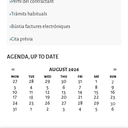
Perfil del contractant
Tràmits habituals
Bústia factures electròniques
Cita prèvia
AGENDA, UP TO DATE
‹‹
››
AUGUST 2026
Pagination
MON
TUE
WED
THU
FRI
SAT
SUN
27
28
29
30
31
1
2
3
4
5
6
7
8
9
10
11
12
13
14
15
16
17
19
20
21
22
23
18
24
25
26
27
28
29
30
31
1
2
3
4
5
6