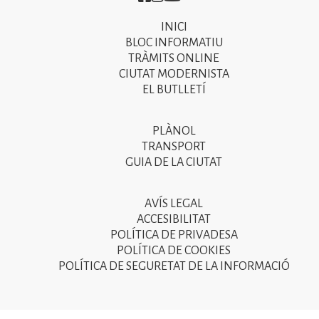
INICI
Primer
BLOC INFORMATIU
menú
TRÀMITS ONLINE
CIUTAT MODERNISTA
del
EL BUTLLETÍ
peu
de
PLÀNOL
Segon
pàgina
TRANSPORT
menú
GUIA DE LA CIUTAT
2025
del
peu
AVÍS LEGAL
Tercer
ACCESIBILITAT
de
menú
POLÍTICA DE PRIVADESA
pàgina
POLÍTICA DE COOKIES
del
POLÍTICA DE SEGURETAT DE LA INFORMACIÓ
2025
peu
de