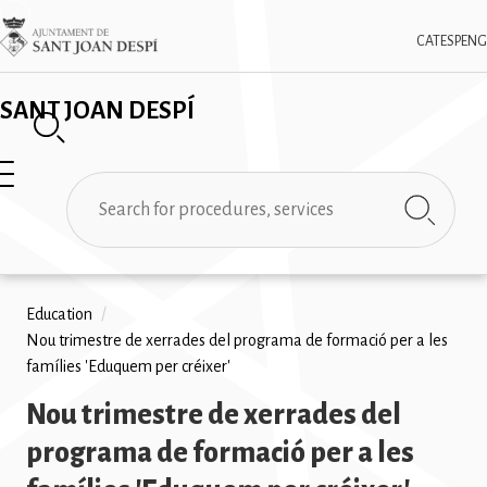
Skip
✕
Imatge
to
CAT
ESP
ENG
main
content
SANT JOAN DESPÍ
Search
Breadcrumb
Education
/
Nou trimestre de xerrades del programa de formació per a les
famílies 'Eduquem per créixer'
Nou trimestre de xerrades del
programa de formació per a les