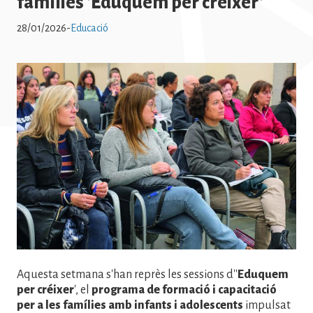
famílies 'Eduquem per créixer'
28/01/2026
-
Educació
Imatge
Aquesta setmana s'han reprès les sessions d''
Eduquem
per créixer
', el
programa de formació i capacitació
per a les famílies amb infants i adolescents
impulsat