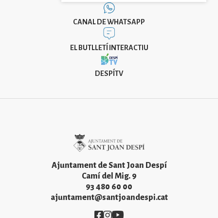
CANAL DE WHATSAPP
EL BUTLLETÍ INTERACTIU
DESPÍTV
Imatge
Ajuntament de Sant Joan Despí
Camí del Mig. 9
93 480 60 00
ajuntament@santjoandespi.cat
Imatge
Imatge
Imatge