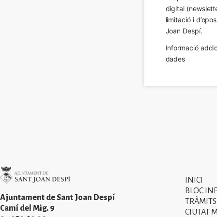
digital (newslett
limitació i d’op
Joan Despí.
Informació addic
dades
Imatge
INICI
Primer
BLOC IN
menú
Ajuntament de Sant Joan Despí
TRÀMITS
Camí del Mig. 9
CIUTAT 
del