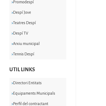
Promodespí
Despí Jove
Teatres Despí
Despí TV
Arxiu municipal
Tennis Despí
UTIL LINKS
Directori Entitats
Equipaments Municipals
Perfil del contractant