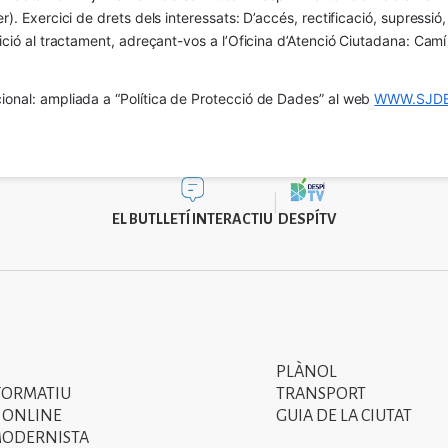
er). Exercici de drets dels interessats: D’accés, rectificació, supressió,
osició al tractament, adreçant-vos a l’Oficina d’Atenció Ciutadana: Cam
ional: ampliada a “Política de Protecció de Dades” al web 
WWW.SJDE
EL BUTLLETÍ INTERACTIU
DESPÍTV
PLÀNOL
Segon
FORMATIU
TRANSPORT
menú
 ONLINE
GUIA DE LA CIUTAT
MODERNISTA
del