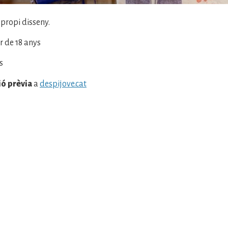
 propi disseny.
r de 18 anys
s
ió prèvia
a
despijove.cat