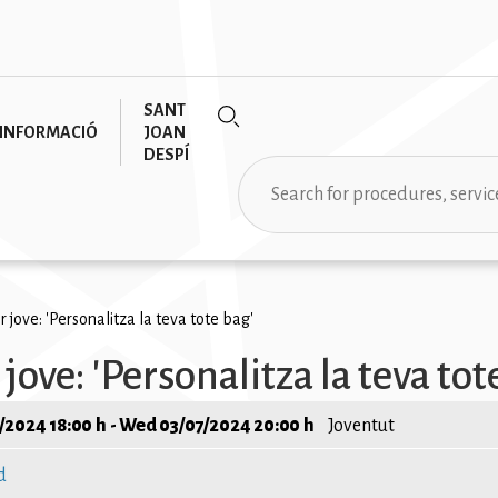
SANT
INFORMACIÓ
JOAN
DESPÍ
Search
rumb
r jove: 'Personalitza la teva tote bag'
 jove: 'Personalitza la teva tot
/2024 18:00 h
-
Wed 03/07/2024 20:00 h
Joventut
d