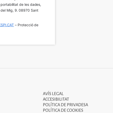
 portabilitat de les dades, 
í del Mig, 9. 08970 Sant 
SPI.CAT
 – Protecció de 
AVÍS LEGAL
Tercer
ACCESIBILITAT
menú
POLÍTICA DE PRIVADESA
POLÍTICA DE COOKIES
del