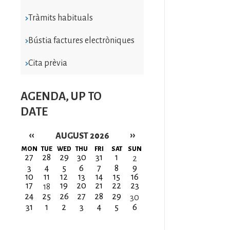
Tràmits habituals
Bústia factures electròniques
Cita prèvia
AGENDA, UP TO
DATE
‹‹
››
AUGUST 2026
Pagination
MON
TUE
WED
THU
FRI
SAT
SUN
27
28
29
30
31
1
2
3
4
5
6
7
8
9
10
11
12
13
14
15
16
17
19
20
21
22
23
18
24
25
26
27
28
29
30
31
1
2
3
4
5
6