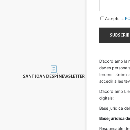
Accepto la
PO
D’acord amb la n
dades personals a
Imatge
tercers i s’elimi
SANT JOAN DESPÍ NEWSLETTER
accedir a les tev
D’acord amb Llei
digitals:
Base jurídica de
Base jurídica d
Responsable del 