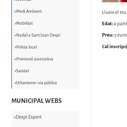
Medi Ambient
Llueix el teu
Mobilitat
Edat:
a parti
Preu:
5 euro
Nadal a Sant Joan Despí
Cal inscripc
Policia local
Promoció associativa
Sanitat
Urbanisme i via pública
MUNICIPAL WEBS
Despí Esport