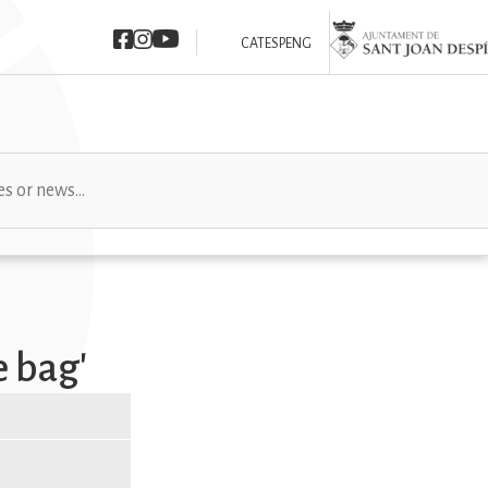
Imatge
Imatge
Imatge
Imatge
CAT
ESP
ENG
e bag'