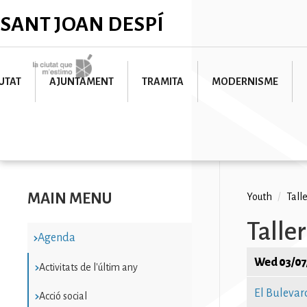
Skip
✕
SANT JOAN DESPÍ
to
main
content
Imatge
UTAT
AJUNTAMENT
TRAMITA
MODERNISME
MAIN MENU
Breadc
Youth
/
Talle
Taller
Agenda
Wed 03/07
Activitats de l'últim any
El Bulevar
Acció social