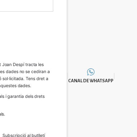
Joan Despí tracta les 
eves dades no se cediran a 
sol·licitada. Tens dret a 
CANAL DE WHATSAPP
e aquestes dades.
 i garantia dels drets 
ls.
Subscripció al butlletí 