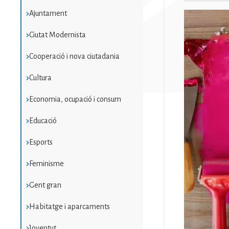
Ajuntament
Imatge
Ciutat Modernista
Cooperació i nova ciutadania
Cultura
Economia, ocupació i consum
Educació
Esports
Feminisme
Gent gran
Habitatge i aparcaments
Joventut