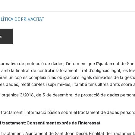
LÍTICA DE PRIVACITAT
ormativa de protecció de dades, t’informem que l’Ajuntament de Sant 
mb la finalitat de controlar l’aforament. Tret d’obligació legal, les t
naran un cop es compleixin les obligacions legals derivades de la gestió 
es dades, rectificar-les i suprimir-les, i també tens altres drets sobr
 orgànica 3/2018, de 5 de desembre, de protecció de dades personals
l tractament i informació bàsica sobre el tractament de dades persona
el tractament: Consentiment exprés de l’interessat.
tractament: Ajuntament de Sant Joan Despí. Finalitat del tractament:  