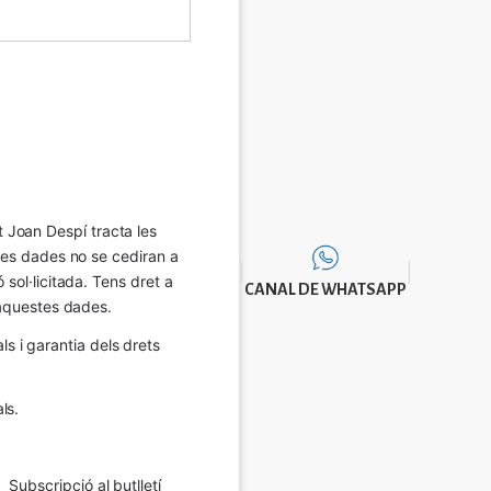
Joan Despí tracta les 
eves dades no se cediran a 
sol·licitada. Tens dret a 
CANAL DE WHATSAPP
e aquestes dades.
 i garantia dels drets 
ls.
Subscripció al butlletí 