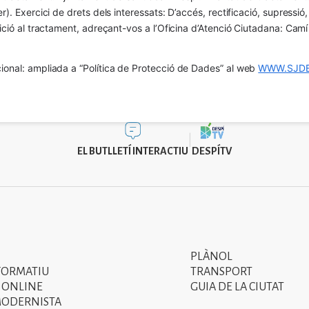
er). Exercici de drets dels interessats: D’accés, rectificació, supressió,
osició al tractament, adreçant-vos a l’Oficina d’Atenció Ciutadana: Cam
ional: ampliada a “Política de Protecció de Dades” al web 
WWW.SJDE
EL BUTLLETÍ INTERACTIU
DESPÍTV
PLÀNOL
Segon
FORMATIU
TRANSPORT
menú
 ONLINE
GUIA DE LA CIUTAT
MODERNISTA
del