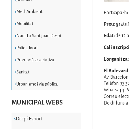
Medi Ambient
Participa-hi
Mobilitat
Preu:
gratuï
Edat:
de 12 a
Nadal a Sant Joan Despí
Cal inscripc
Policia local
L'organitza:
Promoció associativa
El Bulevard
Sanitat
Av. Barcelon
Telèfon 93 3
Urbanisme i via pública
Whatsapp 66
Correu elect
MUNICIPAL WEBS
De dilluns a 
Despí Esport