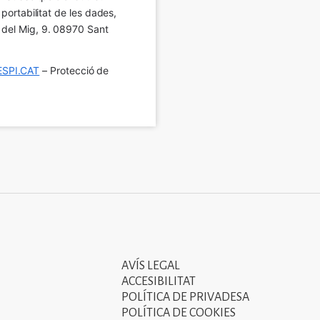
 portabilitat de les dades, 
í del Mig, 9. 08970 Sant 
SPI.CAT
 – Protecció de 
AVÍS LEGAL
Tercer
ACCESIBILITAT
menú
POLÍTICA DE PRIVADESA
POLÍTICA DE COOKIES
del