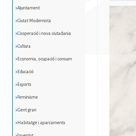
Ajuntament
Imatge
Ciutat Modernista
Cooperació i nova ciutadania
Cultura
Economia, ocupació i consum
Educació
Esports
Feminisme
Gent gran
Habitatge i aparcaments
Joventut