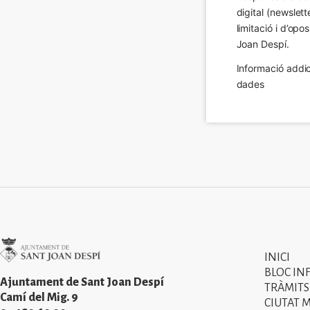
digital (newslett
limitació i d’op
Joan Despí.
Informació addic
dades
Imatge
INICI
Primer
BLOC IN
menú
Ajuntament de Sant Joan Despí
TRÀMITS
Camí del Mig. 9
CIUTAT 
del