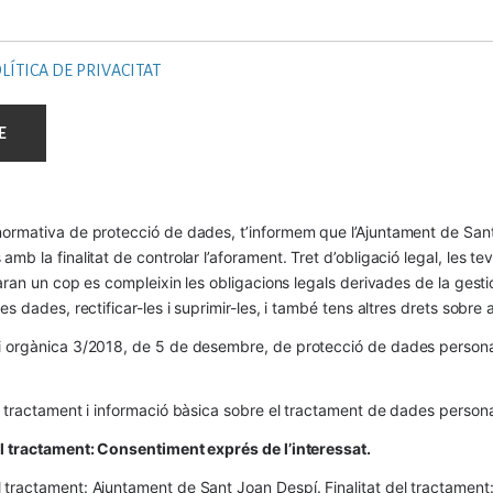
LÍTICA DE PRIVACITAT
ormativa de protecció de dades, t’informem que l’Ajuntament de Sant 
mb la finalitat de controlar l’aforament. Tret d’obligació legal, les t
naran un cop es compleixin les obligacions legals derivades de la gestió 
es dades, rectificar-les i suprimir-les, i també tens altres drets sobr
 orgànica 3/2018, de 5 de desembre, de protecció de dades personals
l tractament i informació bàsica sobre el tractament de dades persona
el tractament: Consentiment exprés de l’interessat.
tractament: Ajuntament de Sant Joan Despí. Finalitat del tractament:  