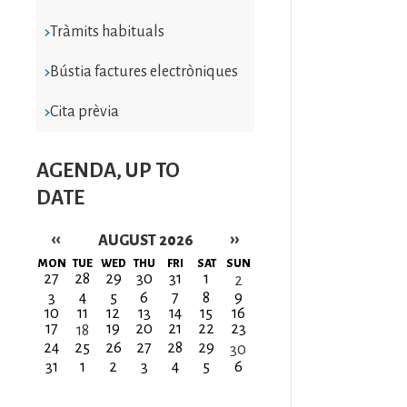
Tràmits habituals
Bústia factures electròniques
Cita prèvia
AGENDA, UP TO
DATE
‹‹
››
AUGUST 2026
Pagination
MON
TUE
WED
THU
FRI
SAT
SUN
27
28
29
30
31
1
2
3
4
5
6
7
8
9
10
11
12
13
14
15
16
17
19
20
21
22
23
18
24
25
26
27
28
29
30
31
1
2
3
4
5
6