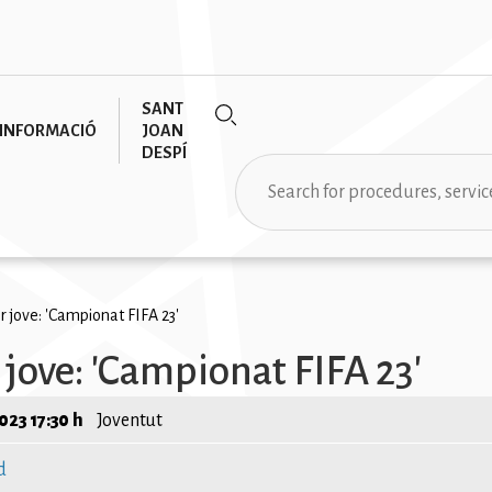
SANT
INFORMACIÓ
JOAN
DESPÍ
Search
rumb
er jove: 'Campionat FIFA 23'
r jove: 'Campionat FIFA 23'
023 17:30 h
Joventut
d