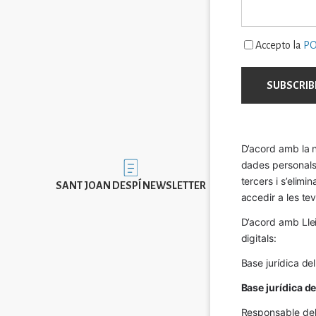
Accepto la
PO
D’acord amb la n
dades personals a
Imatge
tercers i s’elimi
SANT JOAN DESPÍ NEWSLETTER
accedir a les tev
D’acord amb Llei
digitals:
Base jurídica de
Base jurídica d
Responsable del 