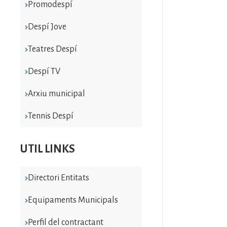
Promodespí
Despí Jove
Teatres Despí
Despí TV
Arxiu municipal
Tennis Despí
UTIL LINKS
Directori Entitats
Equipaments Municipals
Perfil del contractant