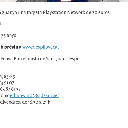
 i guanya una targeta Playstation Network de 20 euros.
t
 35 anys
ió prèvia a
www.despijove.cat
Penya Barcelonista de Sant Joan Despí
a, 83-85
73 91 07
3 87 61 37
rònic
elbulevard@sjdespi.net
divendres, de 16.30 a 21 h