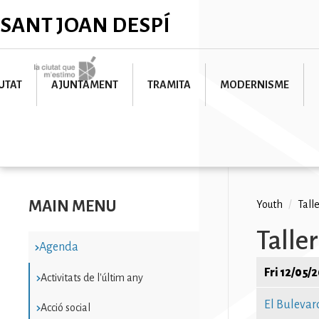
Skip
✕
SANT JOAN DESPÍ
to
main
content
Imatge
UTAT
AJUNTAMENT
TRAMITA
MODERNISME
MAIN MENU
Breadc
Youth
/
Tall
Talle
Agenda
Fri 12/05/2
Activitats de l'últim any
El Bulevar
Acció social