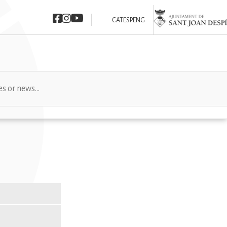
Imatge
Imatge
Imatge
Imatge
CAT
ESP
ENG