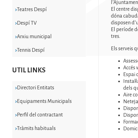
l’Ajuntament
El centre di
Teatres Despí
dóna cabuda 
disposen d’u
Despí TV
El període d
tres.
Arxiu municipal
Els serveis 
Tennis Despí
Assess
Accés w
UTIL LINKS
Espai o
Instal·
Directori Entitats
dels q
Aire co
Equipaments Municipals
Neteja
Disponi
Perfil del contractant
Dispon
Forma
Tràmits habituals
Domici