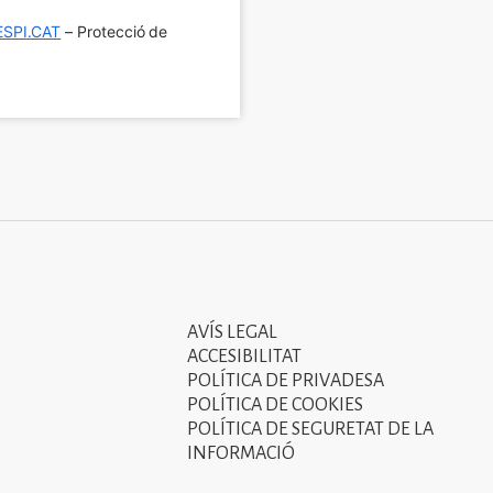
SPI.CAT
 – Protecció de 
AVÍS LEGAL
Tercer
ACCESIBILITAT
menú
POLÍTICA DE PRIVADESA
POLÍTICA DE COOKIES
del
POLÍTICA DE SEGURETAT DE LA
peu
INFORMACIÓ
de