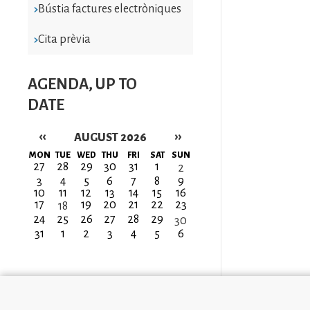
Bústia factures electròniques
Cita prèvia
AGENDA, UP TO
DATE
‹‹
››
AUGUST 2026
Pagination
MON
TUE
WED
THU
FRI
SAT
SUN
27
28
29
30
31
1
2
3
4
5
6
7
8
9
10
11
12
13
14
15
16
17
19
20
21
22
23
18
24
25
26
27
28
29
30
31
1
2
3
4
5
6