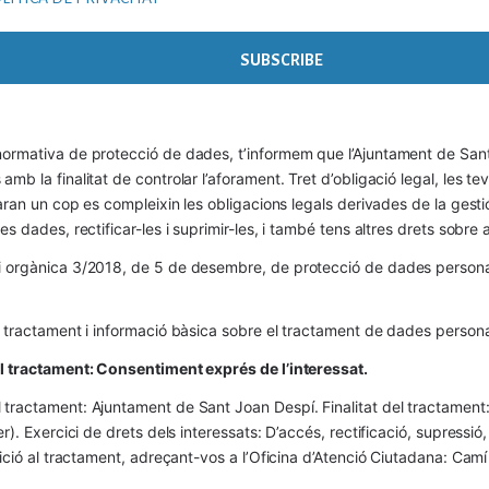
ormativa de protecció de dades, t’informem que l’Ajuntament de Sant 
mb la finalitat de controlar l’aforament. Tret d’obligació legal, les t
naran un cop es compleixin les obligacions legals derivades de la gestió 
es dades, rectificar-les i suprimir-les, i també tens altres drets sobr
 orgànica 3/2018, de 5 de desembre, de protecció de dades personals
l tractament i informació bàsica sobre el tractament de dades persona
el tractament: Consentiment exprés de l’interessat.
tractament: Ajuntament de Sant Joan Despí. Finalitat del tractament:  
er). Exercici de drets dels interessats: D’accés, rectificació, supressió,
osició al tractament, adreçant-vos a l’Oficina d’Atenció Ciutadana: Cam