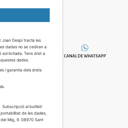
Joan Despí tracta les 
eves dades no se cediran a 
sol·licitada. Tens dret a 
CANAL DE WHATSAPP
e aquestes dades.
 i garantia dels drets 
ls.
Subscripció al butlletí 
 portabilitat de les dades, 
í del Mig, 9. 08970 Sant 