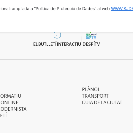
ional: ampliada a “Política de Protecció de Dades” al web 
WWW.SJDE
EL BUTLLETÍ INTERACTIU
DESPÍTV
PLÀNOL
Segon
FORMATIU
TRANSPORT
menú
 ONLINE
GUIA DE LA CIUTAT
MODERNISTA
del
ETÍ
peu
de