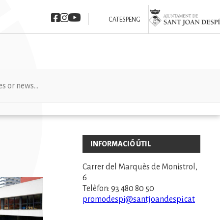
Imatge
Imatge
Imatge
Imatge
CAT
ESP
ENG
INFORMACIÓ ÚTIL
Carrer del Marquès de Monistrol,
6
Telèfon: 93 480 80 50
promodespi@santjoandespi.cat