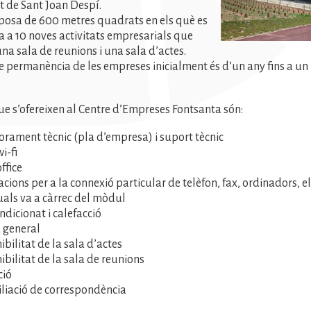
 de Sant Joan Despí.
sposa de 600 metres quadrats en els què es
a 10 noves activitats empresarials que
na sala de reunions i una sala d’actes.
e permanència de les empreses inicialment és d’un any fins a u
que s’ofereixen al Centre d’Empreses Fontsanta són:
orament tècnic (pla d’empresa) i suport tècnic
i-fi
ffice
lacions per a la connexió particular de telèfon, fax, ordinadors, 
uals va a càrrec del mòdul
ndicionat i calefacció
 general
bilitat de la sala d’actes
ibilitat de la sala de reunions
ció
liació de correspondència