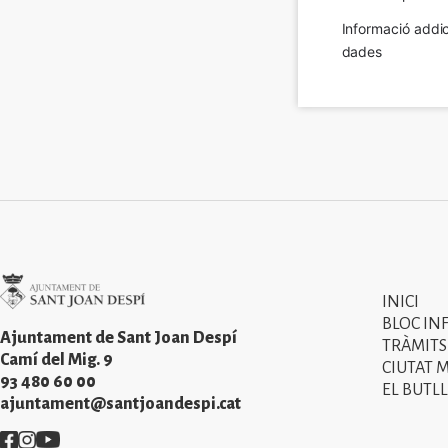
Informació addic
dades
Imatge
INICI
Primer
BLOC IN
menú
Ajuntament de Sant Joan Despí
TRÀMITS
Camí del Mig. 9
CIUTAT 
del
93 480 60 00
EL BUTLL
peu
ajuntament@santjoandespi.cat
de
Imatge
Imatge
Imatge