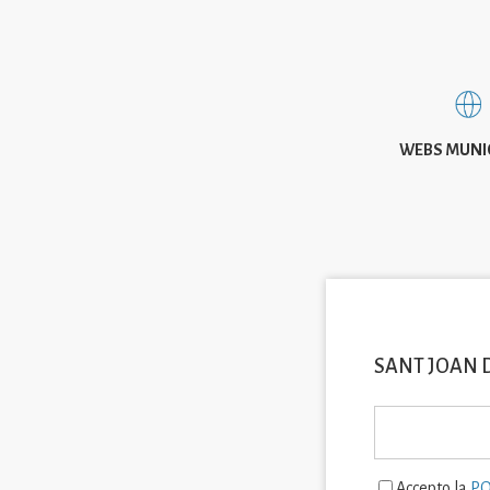
WEBS MUNI
SANT JOAN 
Accepto la
PO