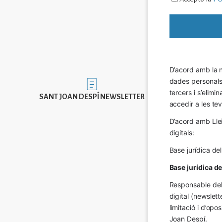
D’acord amb la n
dades personals a
Imatge
tercers i s’elimi
SANT JOAN DESPÍ NEWSLETTER
accedir a les tev
D’acord amb Llei
digitals:
Base jurídica de
Base jurídica d
Responsable del 
digital (newslett
limitació i d’op
Joan Despí.