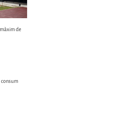
n màxim de
el consum