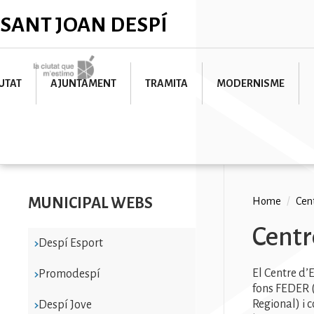
Skip
✕
SANT JOAN DESPÍ
to
main
content
Imatge
UTAT
AJUNTAMENT
TRAMITA
MODERNISME
MUNICIPAL WEBS
Breadc
Home
/
Cen
Centr
Despí Esport
El Centre d’
Promodespí
fons FEDER 
Regional) i 
Despí Jove