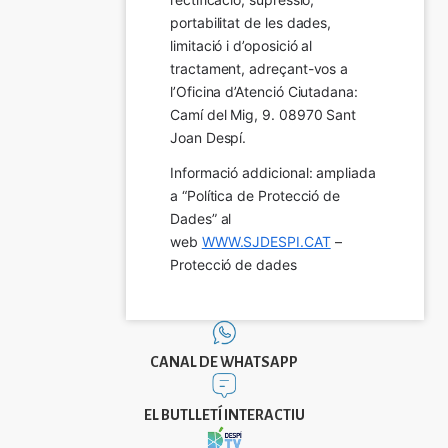
portabilitat de les dades, 
limitació i d’oposició al 
tractament, adreçant-vos a 
l’Oficina d’Atenció Ciutadana: 
Camí del Mig, 9. 08970 Sant 
Joan Despí.
Informació addicional: ampliada 
a “Política de Protecció de 
Dades” al 
web 
WWW.SJDESPI.CAT
 – 
Protecció de dades
CANAL DE WHATSAPP
EL BUTLLETÍ INTERACTIU