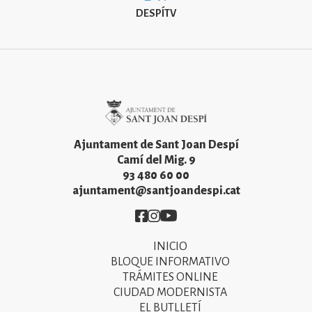
DESPÍTV
Imatge
Ajuntament de Sant Joan Despí
Camí del Mig. 9
93 480 60 00
ajuntament@santjoandespi.cat
Imatge
Imatge
Imatge
INICIO
Primer
BLOQUE INFORMATIVO
menú
TRÁMITES ONLINE
CIUDAD MODERNISTA
del
EL BUTLLETÍ