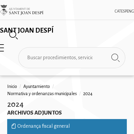
Pasar
✕
Imatge
al
CAT
ESP
ENG
contenido
principal
SANT JOAN DESPÍ
Buscar
Ruta
Inicio
/
Ayuntamiento
/
Normativa y ordenanzas municipales
/
2024
de
2024
navegación
ARCHIVOS ADJUNTOS
Ordenança fiscal general