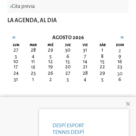
Cita previa
LA AGENDA, AL DIA
‹‹
››
AGOSTO 2026
Paginación
LUN
MAR
MIÉ
JUE
VIE
SÁB
DOM
27
28
29
30
31
1
2
3
4
5
6
7
8
9
10
11
12
13
14
15
16
17
19
20
21
22
23
18
24
25
26
27
28
29
30
31
1
2
3
4
5
6
DESPÍ ESPORT
TENNIS DESPÍ