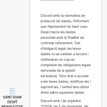
D’acord amb la normativa de 
protecció de dades, t’informem 
que l’Ajuntament de Sant Joan 
Despí tracta les dades 
personals amb la finalitat de 
controlar l’aforament. Tret 
d’obligació legal, les teves 
dades no se cediran a tercers i 
s’eliminaran un cop es 
compleixin les obligacions legals 
derivades de la gestió 
sol·licitada. Tens dret a accedir 
a les teves dades, rectificar-les i 
suprimir-les, i també tens altres 
Imatge
drets sobre aquestes dades.
SANT JOAN
D’acord amb Llei orgànica 
DESPÍ
3/2018, de 5 de desembre, de 
NEWSLETTER