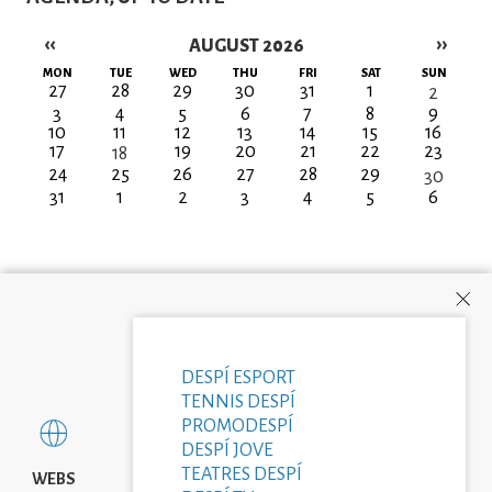
‹‹
››
AUGUST 2026
Pagination
MON
TUE
WED
THU
FRI
SAT
SUN
27
28
29
30
31
1
2
3
4
5
6
7
8
9
10
11
12
13
14
15
16
17
19
20
21
22
23
18
24
25
26
27
28
29
30
31
1
2
3
4
5
6
DESPÍ ESPORT
TENNIS DESPÍ
PROMODESPÍ
DESPÍ JOVE
TEATRES DESPÍ
WEBS