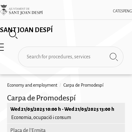
Skip
✕
Imatge
to
CAT
ESP
ENG
main
content
SANT JOAN DESPÍ
Search
Breadcrumb
Economy and employment
/
Carpa de Promodespí
Carpa de Promodespí
Wed 21/05/2025 10:00 h
-
Wed 21/05/2025 13:00 h
Economia, ocupació i consum
Plaça de l'Ermita