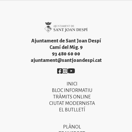
Imatge
Ajuntament de Sant Joan Despí
Camí del Mig. 9
93 480 60 00
ajuntament@santjoandespi.cat
Imatge
Imatge
Imatge
INICI
Primer
BLOC INFORMATIU
menú
TRÀMITS ONLINE
CIUTAT MODERNISTA
del
EL BUTLLETÍ
peu
de
PLÀNOL
Segon