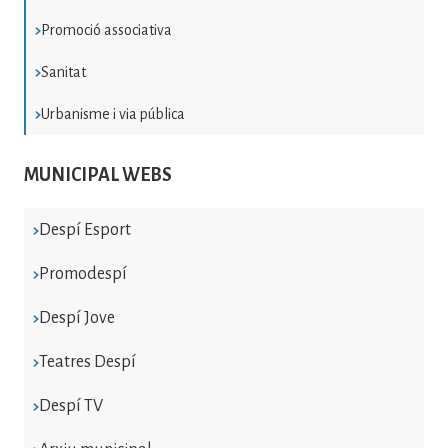
Promoció associativa
Sanitat
Urbanisme i via pública
MUNICIPAL WEBS
Despí Esport
Promodespí
Despí Jove
Teatres Despí
Despí TV