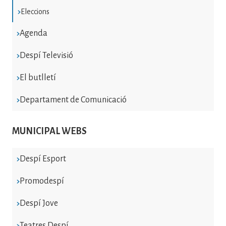
Eleccions
Agenda
Despí Televisió
El butlletí
Departament de Comunicació
MUNICIPAL WEBS
Despí Esport
Promodespí
Despí Jove
Teatres Despí