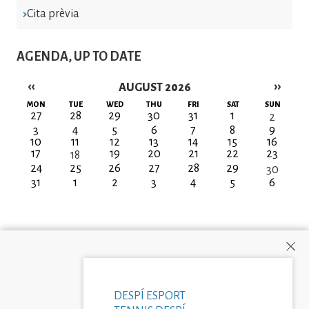
Cita prèvia
AGENDA, UP TO DATE
‹‹
››
AUGUST 2026
Pagination
MON
TUE
WED
THU
FRI
SAT
SUN
27
28
29
30
31
1
2
3
4
5
6
7
8
9
10
11
12
13
14
15
16
17
19
20
21
22
23
18
24
25
26
27
28
29
30
31
1
2
3
4
5
6
DESPÍ ESPORT