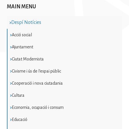
News - Mobility News - Mobility
MAIN MENU
News - Mobility News - Mobility
News - Mobility
Despí Notícies
Acció social
Ajuntament
Ciutat Modernista
Civisme i ús de l'espai públic
Cooperació i nova ciutadania
Cultura
Economia, ocupació i consum
Educació