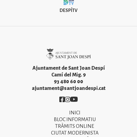
DESPÍTV
Imatge
Ajuntament de Sant Joan Despí
Camí del Mig. 9
93 480 60 00
ajuntament@santjoandespi.cat
Imatge
Imatge
Imatge
INICI
Primer
BLOC INFORMATIU
menú
TRÀMITS ONLINE
CIUTAT MODERNISTA
del