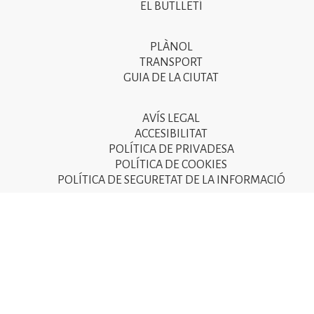
EL BUTLLETÍ
peu
de
PLÀNOL
Segon
pàgina
TRANSPORT
menú
GUIA DE LA CIUTAT
2025
del
peu
AVÍS LEGAL
Tercer
ACCESIBILITAT
de
menú
POLÍTICA DE PRIVADESA
pàgina
POLÍTICA DE COOKIES
del
POLÍTICA DE SEGURETAT DE LA INFORMACIÓ
2025
peu
de
pàgina
2025
© Ajuntament de Sant Joan Despí 2015 - Camí del Mig, 9
08970 Sant Joan Despí - NIF: P-0821600-D