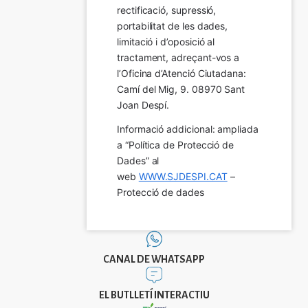
rectificació, supressió, 
portabilitat de les dades, 
limitació i d’oposició al 
tractament, adreçant-vos a 
l’Oficina d’Atenció Ciutadana: 
Camí del Mig, 9. 08970 Sant 
Joan Despí.
Informació addicional: ampliada 
a “Política de Protecció de 
Dades” al 
web 
WWW.SJDESPI.CAT
 – 
Protecció de dades
CANAL DE WHATSAPP
EL BUTLLETÍ INTERACTIU