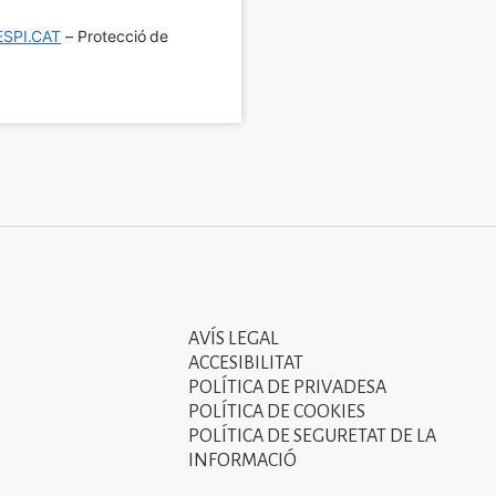
SPI.CAT
 – Protecció de 
AVÍS LEGAL
Tercer
ACCESIBILITAT
menú
POLÍTICA DE PRIVADESA
POLÍTICA DE COOKIES
del
POLÍTICA DE SEGURETAT DE LA
peu
INFORMACIÓ
de