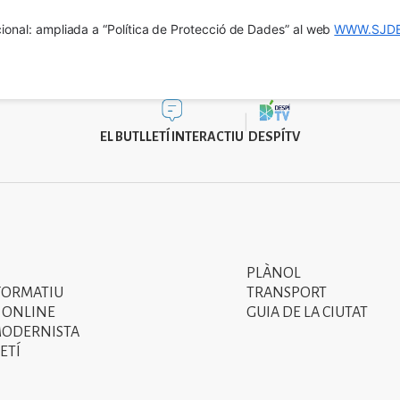
ional: ampliada a “Política de Protecció de Dades” al web 
WWW.SJDE
EL BUTLLETÍ INTERACTIU
DESPÍTV
PLÀNOL
Segon
FORMATIU
TRANSPORT
menú
 ONLINE
GUIA DE LA CIUTAT
MODERNISTA
del
ETÍ
peu
de