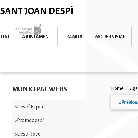
Skip
✕
SANT JOAN DESPÍ
to
main
content
Imatge
UTAT
AJUNTAMENT
TRAMITA
MODERNISME
MUNICIPAL WEBS
Breadc
Home
/
Age
‹‹
Previou
Despí Esport
Paginat
Promodespí
Despí Jove