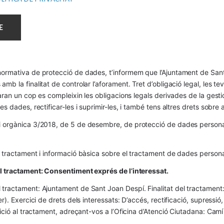
ormativa de protecció de dades, t’informem que l’Ajuntament de Sant 
mb la finalitat de controlar l’aforament. Tret d’obligació legal, les t
naran un cop es compleixin les obligacions legals derivades de la gestió 
es dades, rectificar-les i suprimir-les, i també tens altres drets sobr
 orgànica 3/2018, de 5 de desembre, de protecció de dades personals
l tractament i informació bàsica sobre el tractament de dades persona
el tractament: Consentiment exprés de l’interessat.
tractament: Ajuntament de Sant Joan Despí. Finalitat del tractament:  
er). Exercici de drets dels interessats: D’accés, rectificació, supressió,
osició al tractament, adreçant-vos a l’Oficina d’Atenció Ciutadana: Cam