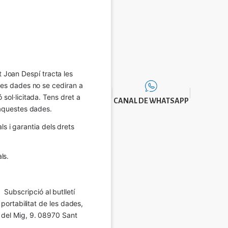
Joan Despí tracta les 
eves dades no se cediran a 
sol·licitada. Tens dret a 
CANAL DE WHATSAPP
e aquestes dades.
 i garantia dels drets 
ls.
Subscripció al butlletí 
 portabilitat de les dades, 
í del Mig, 9. 08970 Sant 