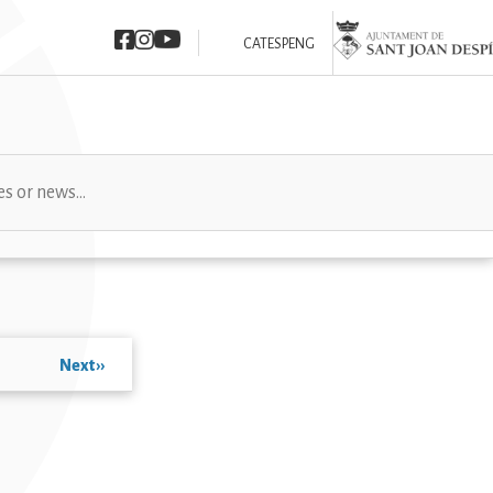
Imatge
Imatge
Imatge
Imatge
CAT
ESP
ENG
Next
››