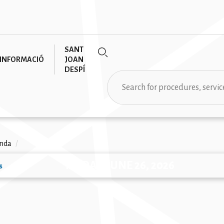
SANT
INFORMACIÓ
JOAN
DESPÍ
Search
rumb
nda
/
FRIDAY, JUNE 26, 2026
s
ion