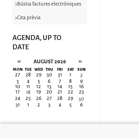
Bústia factures electròniques
Cita prèvia
AGENDA, UP TO
DATE
‹‹
››
AUGUST 2026
Pagination
MON
TUE
WED
THU
FRI
SAT
SUN
27
28
29
30
31
1
2
3
4
5
6
7
8
9
10
11
12
13
14
15
16
17
19
20
21
22
23
18
24
25
26
27
28
29
30
31
1
2
3
4
5
6