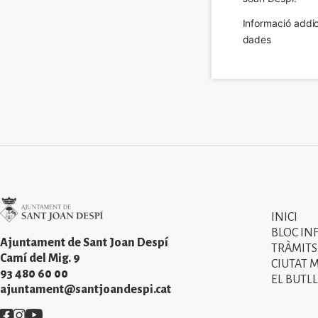
Informació addic
dades
Imatge
INICI
Primer
BLOC IN
menú
Ajuntament de Sant Joan Despí
TRÀMITS
Camí del Mig. 9
CIUTAT 
del
93 480 60 00
EL BUTLL
peu
ajuntament@santjoandespi.cat
de
Imatge
Imatge
Imatge