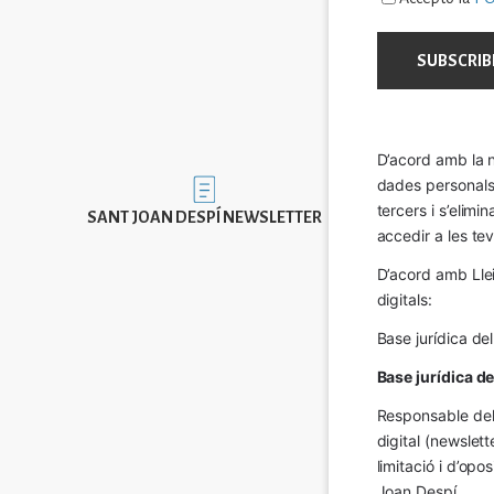
D’acord amb la n
dades personals a
Imatge
tercers i s’elimi
SANT JOAN DESPÍ NEWSLETTER
accedir a les tev
D’acord amb Llei
digitals:
Base jurídica de
Base jurídica d
Responsable del 
digital (newslett
limitació i d’op
Joan Despí.