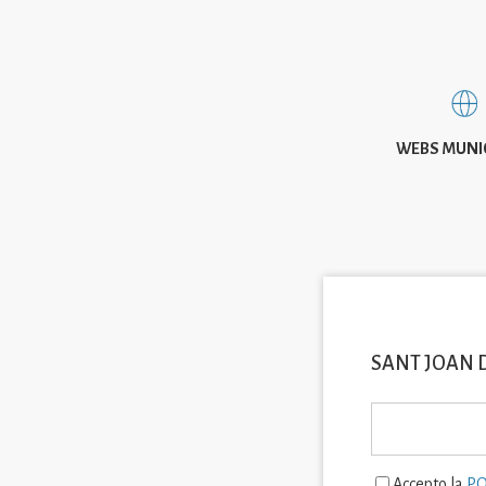
WEBS MUNI
SANT JOAN 
Accepto la
PO