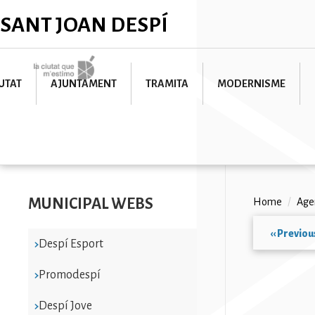
Skip
✕
SANT JOAN DESPÍ
to
main
content
Imatge
UTAT
AJUNTAMENT
TRAMITA
MODERNISME
MUNICIPAL WEBS
Breadc
Home
/
Age
‹‹
Previou
Despí Esport
Paginat
Promodespí
Despí Jove