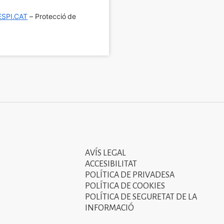
SPI.CAT
 – Protecció de 
AVÍS LEGAL
Tercer
ACCESIBILITAT
menú
POLÍTICA DE PRIVADESA
POLÍTICA DE COOKIES
del
POLÍTICA DE SEGURETAT DE LA
peu
INFORMACIÓ
de