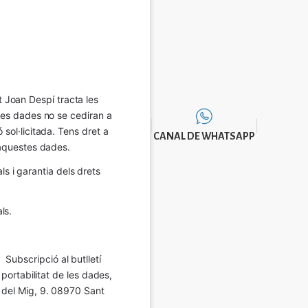
Joan Despí tracta les 
eves dades no se cediran a 
sol·licitada. Tens dret a 
CANAL DE WHATSAPP
e aquestes dades.
 i garantia dels drets 
ls.
Subscripció al butlletí 
 portabilitat de les dades, 
í del Mig, 9. 08970 Sant 