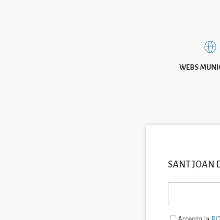
WEBS MUNI
SANT JOAN 
Accepto la
PO