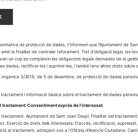
ormativa de protecció de dades, t’informem que l’Ajuntament de Sant 
mb la finalitat de controlar l’aforament. Tret d’obligació legal, les t
naran un cop es compleixin les obligacions legals derivades de la gestió 
es dades, rectificar-les i suprimir-les, i també tens altres drets sobr
 orgànica 3/2018, de 5 de desembre, de protecció de dades personals
l tractament i informació bàsica sobre el tractament de dades persona
el tractament: Consentiment exprés de l’interessat.
tractament: Ajuntament de Sant Joan Despí. Finalitat del tractament:  
er). Exercici de drets dels interessats: D’accés, rectificació, supressió,
osició al tractament, adreçant-vos a l’Oficina d’Atenció Ciutadana: Cam