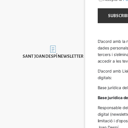
D’acord amb la n
dades personals a
Imatge
tercers i s’elimi
SANT JOAN DESPÍ NEWSLETTER
accedir a les tev
D’acord amb Llei
digitals:
Base jurídica de
Base jurídica d
Responsable del 
digital (newslett
limitació i d’op
Joan Despí.