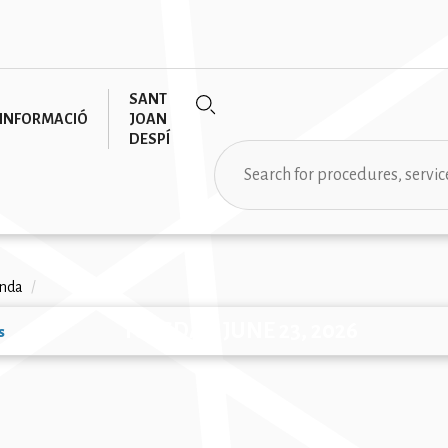
SANT
INFORMACIÓ
JOAN
DESPÍ
Search
rumb
nda
/
TUESDAY, JUNE 23, 2026
s
ion