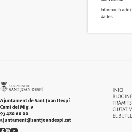
Informació addic
dades
Imatge
INICI
Primer
BLOC IN
menú
Ajuntament de Sant Joan Despí
TRÀMITS
Camí del Mig. 9
CIUTAT 
del
93 480 60 00
EL BUTLL
peu
ajuntament@santjoandespi.cat
de
Imatge
Imatge
Imatge