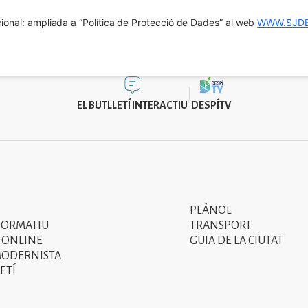
ional: ampliada a “Política de Protecció de Dades” al web 
WWW.SJDE
EL BUTLLETÍ INTERACTIU
DESPÍTV
PLÀNOL
Segon
FORMATIU
TRANSPORT
menú
 ONLINE
GUIA DE LA CIUTAT
MODERNISTA
del
ETÍ
peu
de