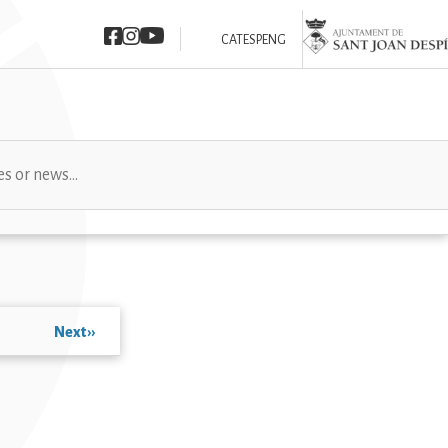
Imatge
Imatge
Imatge
Imatge
CAT
ESP
ENG
Next
››