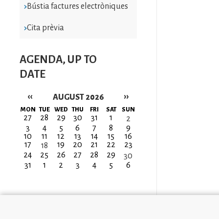
Bústia factures electròniques
Cita prèvia
AGENDA, UP TO
DATE
‹‹
››
AUGUST 2026
Pagination
MON
TUE
WED
THU
FRI
SAT
SUN
27
28
29
30
31
1
2
3
4
5
6
7
8
9
10
11
12
13
14
15
16
17
19
20
21
22
23
18
24
25
26
27
28
29
30
31
1
2
3
4
5
6