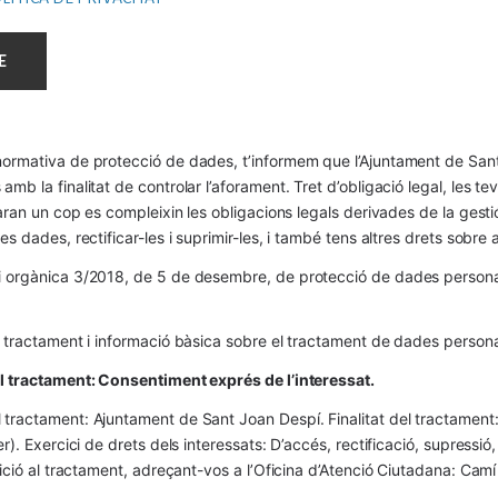
ormativa de protecció de dades, t’informem que l’Ajuntament de Sant 
mb la finalitat de controlar l’aforament. Tret d’obligació legal, les t
naran un cop es compleixin les obligacions legals derivades de la gestió 
es dades, rectificar-les i suprimir-les, i també tens altres drets sobr
 orgànica 3/2018, de 5 de desembre, de protecció de dades personals
l tractament i informació bàsica sobre el tractament de dades persona
el tractament: Consentiment exprés de l’interessat.
tractament: Ajuntament de Sant Joan Despí. Finalitat del tractament:  
er). Exercici de drets dels interessats: D’accés, rectificació, supressió,
osició al tractament, adreçant-vos a l’Oficina d’Atenció Ciutadana: Cam