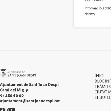
Informació addic
dades
Imatge
INICI
Primer
BLOC IN
menú
Ajuntament de Sant Joan Despí
TRÀMITS
Camí del Mig. 9
CIUTAT 
del
93 480 60 00
EL BUTLL
peu
ajuntament@santjoandespi.cat
de
Imatge
Imatge
Imatge