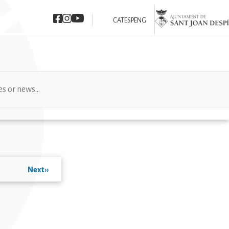
Imatge
Imatge
Imatge
Imatge
CAT
ESP
ENG
Next
››