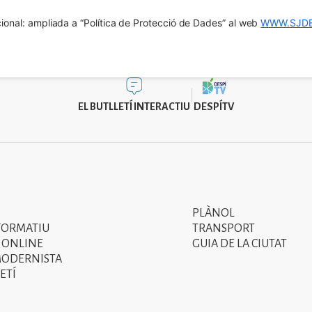
ional: ampliada a “Política de Protecció de Dades” al web 
WWW.SJDE
EL BUTLLETÍ INTERACTIU
DESPÍTV
PLÀNOL
Segon
FORMATIU
TRANSPORT
menú
 ONLINE
GUIA DE LA CIUTAT
MODERNISTA
del
ETÍ
peu
de