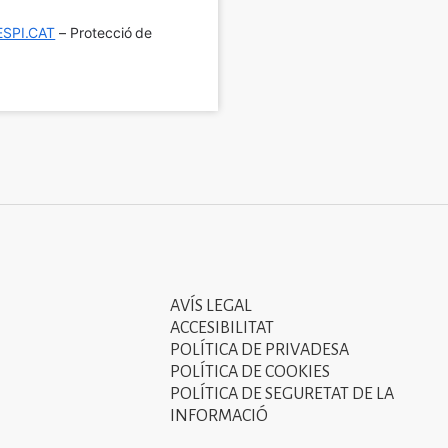
SPI.CAT
 – Protecció de 
AVÍS LEGAL
Tercer
ACCESIBILITAT
menú
POLÍTICA DE PRIVADESA
POLÍTICA DE COOKIES
del
POLÍTICA DE SEGURETAT DE LA
peu
INFORMACIÓ
de