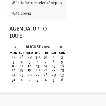
Bústia factures electròniques
Cita prèvia
AGENDA, UP TO
DATE
‹‹
››
AUGUST 2026
Pagination
MON
TUE
WED
THU
FRI
SAT
SUN
27
28
29
30
31
1
2
3
4
5
6
7
8
9
10
11
12
13
14
15
16
17
19
20
21
22
23
18
24
25
26
27
28
29
30
31
1
2
3
4
5
6