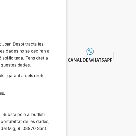
Joan Despí tracta les 
eves dades no se cediran a 
sol·licitada. Tens dret a 
CANAL DE WHATSAPP
e aquestes dades.
 i garantia dels drets 
ls.
Subscripció al butlletí 
 portabilitat de les dades, 
í del Mig, 9. 08970 Sant 