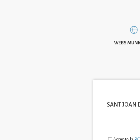
WEBS MUNI
SANT JOAN 
Accepto la
PO