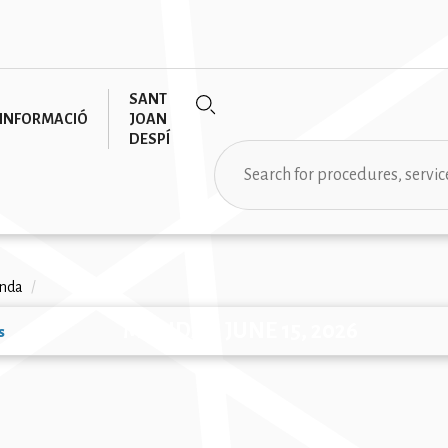
SANT
INFORMACIÓ
JOAN
DESPÍ
Search
rumb
nda
/
MONDAY, JUNE 15, 2026
s
ion