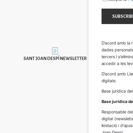
D’acord amb la n
dades personals a
Imatge
tercers i s’elimi
SANT JOAN DESPÍ NEWSLETTER
accedir a les tev
D’acord amb Llei
digitals:
Base jurídica de
Base jurídica d
Responsable del 
digital (newslett
limitació i d’op
Joan Despí.