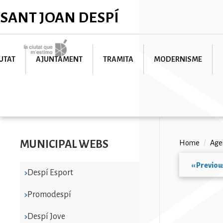
Skip
✕
SANT JOAN DESPÍ
to
main
content
Imatge
UTAT
AJUNTAMENT
TRAMITA
MODERNISME
MUNICIPAL WEBS
Breadc
Home
/
Age
‹‹
Previou
Despí Esport
Paginat
Promodespí
Despí Jove