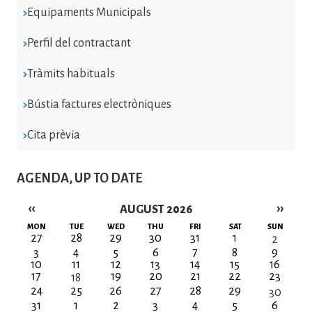
Equipaments Municipals
Perfil del contractant
Tràmits habituals
Bústia factures electròniques
Cita prèvia
AGENDA, UP TO DATE
‹‹
››
AUGUST 2026
Pagination
MON
TUE
WED
THU
FRI
SAT
SUN
27
28
29
30
31
1
2
3
4
5
6
7
8
9
10
11
12
13
14
15
16
17
19
20
21
22
23
18
24
25
26
27
28
29
30
31
1
2
3
4
5
6