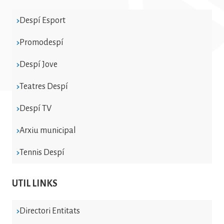
Despí Esport
Promodespí
Despí Jove
Teatres Despí
Despí TV
Arxiu municipal
Tennis Despí
UTIL LINKS
Directori Entitats