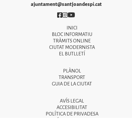
ajuntament@santjoandespi.cat
Imatge
Imatge
Imatge
INICI
Primer
BLOC INFORMATIU
menú
TRÀMITS ONLINE
CIUTAT MODERNISTA
del
EL BUTLLETÍ
peu
de
PLÀNOL
Segon
pàgina
TRANSPORT
menú
GUIA DE LA CIUTAT
2025
del
peu
AVÍS LEGAL
Tercer
ACCESIBILITAT
de
menú
POLÍTICA DE PRIVADESA
pàgina
POLÍTICA DE COOKIES
del
POLÍTICA DE SEGURETAT DE LA INFORMACIÓ
2025
peu