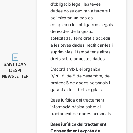
d’obligació legal, les teves 
dades no se cediran a tercers i 
s’eliminaran un cop es 
compleixin les obligacions legals 
derivades de la gestió 
sol·licitada. Tens dret a accedir 
a les teves dades, rectificar-les i 
suprimir-les, i també tens altres 
Imatge
drets sobre aquestes dades.
SANT JOAN
D’acord amb Llei orgànica 
DESPÍ
3/2018, de 5 de desembre, de 
NEWSLETTER
protecció de dades personals i 
garantia dels drets digitals:
Base jurídica del tractament i 
informació bàsica sobre el 
tractament de dades personals.
Base jurídica del tractament: 
Consentiment exprés de 