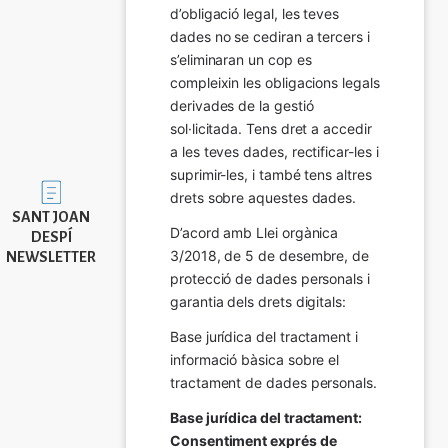
d’obligació legal, les teves 
dades no se cediran a tercers i 
s’eliminaran un cop es 
compleixin les obligacions legals 
derivades de la gestió 
sol·licitada. Tens dret a accedir 
a les teves dades, rectificar-les i 
suprimir-les, i també tens altres 
Imatge
drets sobre aquestes dades.
SANT JOAN
D’acord amb Llei orgànica 
DESPÍ
3/2018, de 5 de desembre, de 
NEWSLETTER
protecció de dades personals i 
garantia dels drets digitals:
Base jurídica del tractament i 
informació bàsica sobre el 
tractament de dades personals.
Base jurídica del tractament: 
Consentiment exprés de 