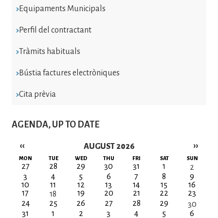
Equipaments Municipals
Perfil del contractant
Tràmits habituals
Bústia factures electròniques
Cita prèvia
AGENDA, UP TO DATE
‹‹
››
AUGUST 2026
Pagination
MON
TUE
WED
THU
FRI
SAT
SUN
27
28
29
30
31
1
2
3
4
5
6
7
8
9
10
11
12
13
14
15
16
17
19
20
21
22
23
18
24
25
26
27
28
29
30
31
1
2
3
4
5
6