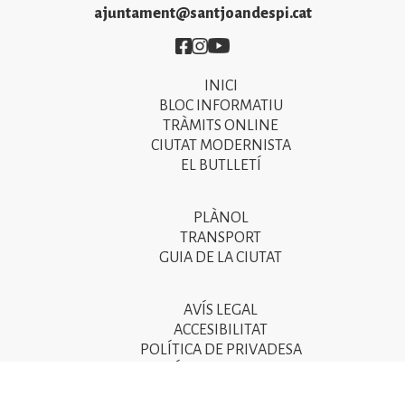
ajuntament@santjoandespi.cat
Imatge
Imatge
Imatge
INICI
Primer
BLOC INFORMATIU
menú
TRÀMITS ONLINE
CIUTAT MODERNISTA
del
EL BUTLLETÍ
peu
de
PLÀNOL
Segon
pàgina
TRANSPORT
menú
GUIA DE LA CIUTAT
2025
del
peu
AVÍS LEGAL
Tercer
ACCESIBILITAT
de
menú
POLÍTICA DE PRIVADESA
pàgina
POLÍTICA DE COOKIES
del
POLÍTICA DE SEGURETAT DE LA INFORMACIÓ
2025
peu