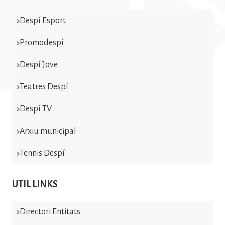
Despí Esport
Promodespí
Despí Jove
Teatres Despí
Despí TV
Arxiu municipal
Tennis Despí
UTIL LINKS
Directori Entitats