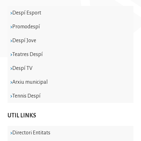
Despí Esport
Promodespí
Despí Jove
Teatres Despí
Despí TV
Arxiu municipal
Tennis Despí
UTIL LINKS
Directori Entitats