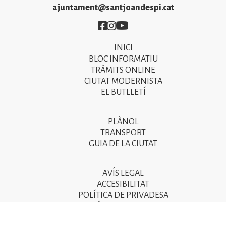
ajuntament@santjoandespi.cat
Imatge
Imatge
Imatge
INICI
Primer
BLOC INFORMATIU
menú
TRÀMITS ONLINE
CIUTAT MODERNISTA
del
EL BUTLLETÍ
peu
de
PLÀNOL
Segon
pàgina
TRANSPORT
menú
GUIA DE LA CIUTAT
2025
del
peu
AVÍS LEGAL
Tercer
ACCESIBILITAT
de
menú
POLÍTICA DE PRIVADESA
pàgina
POLÍTICA DE COOKIES
del
POLÍTICA DE SEGURETAT DE LA INFORMACIÓ
2025
peu