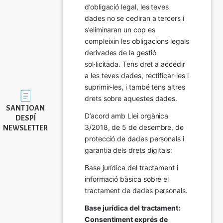
d’obligació legal, les teves 
dades no se cediran a tercers i 
s’eliminaran un cop es 
compleixin les obligacions legals 
derivades de la gestió 
sol·licitada. Tens dret a accedir 
a les teves dades, rectificar-les i 
suprimir-les, i també tens altres 
Imatge
drets sobre aquestes dades.
SANT JOAN
D’acord amb Llei orgànica 
DESPÍ
3/2018, de 5 de desembre, de 
NEWSLETTER
protecció de dades personals i 
garantia dels drets digitals:
Base jurídica del tractament i 
informació bàsica sobre el 
tractament de dades personals.
Base jurídica del tractament: 
Consentiment exprés de 