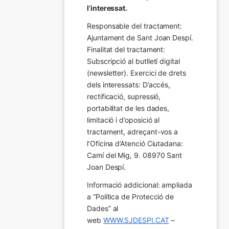
l’interessat.
Responsable del tractament: 
Ajuntament de Sant Joan Despí. 
Finalitat del tractament:  
Subscripció al butlletí digital 
(newsletter). Exercici de drets 
dels interessats: D’accés, 
rectificació, supressió, 
portabilitat de les dades, 
limitació i d’oposició al 
tractament, adreçant-vos a 
l’Oficina d’Atenció Ciutadana: 
Camí del Mig, 9. 08970 Sant 
Joan Despí.
Informació addicional: ampliada 
a “Política de Protecció de 
Dades” al 
web 
WWW.SJDESPI.CAT
 – 