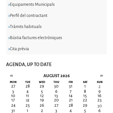
Equipaments Municipals
Perfil del contractant
Tràmits habituals
Bústia factures electròniques
Cita prèvia
AGENDA, UP TO DATE
‹‹
››
AUGUST 2026
Pagination
MON
TUE
WED
THU
FRI
SAT
SUN
27
28
29
30
31
1
2
3
4
5
6
7
8
9
10
11
12
13
14
15
16
17
19
20
21
22
23
18
24
25
26
27
28
29
30
31
1
2
3
4
5
6