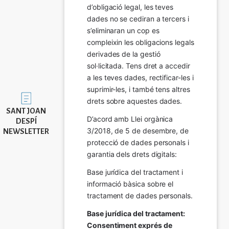
d’obligació legal, les teves 
dades no se cediran a tercers i 
s’eliminaran un cop es 
compleixin les obligacions legals 
derivades de la gestió 
sol·licitada. Tens dret a accedir 
a les teves dades, rectificar-les i 
suprimir-les, i també tens altres 
Imatge
drets sobre aquestes dades.
SANT JOAN
D’acord amb Llei orgànica 
DESPÍ
3/2018, de 5 de desembre, de 
NEWSLETTER
protecció de dades personals i 
garantia dels drets digitals:
Base jurídica del tractament i 
informació bàsica sobre el 
tractament de dades personals.
Base jurídica del tractament: 
Consentiment exprés de 