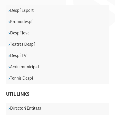
Despí Esport
Promodespí
Despí Jove
Teatres Despí
Despí TV
Arxiu municipal
Tennis Despí
UTIL LINKS
Directori Entitats