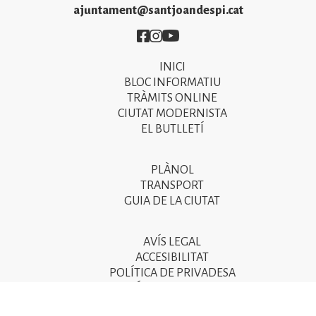
ajuntament@santjoandespi.cat
Imatge
Imatge
Imatge
INICI
Primer
BLOC INFORMATIU
menú
TRÀMITS ONLINE
CIUTAT MODERNISTA
del
EL BUTLLETÍ
peu
de
PLÀNOL
Segon
pàgina
TRANSPORT
menú
GUIA DE LA CIUTAT
2025
del
peu
AVÍS LEGAL
Tercer
ACCESIBILITAT
de
menú
POLÍTICA DE PRIVADESA
pàgina
POLÍTICA DE COOKIES
del
POLÍTICA DE SEGURETAT DE LA INFORMACIÓ
2025
peu