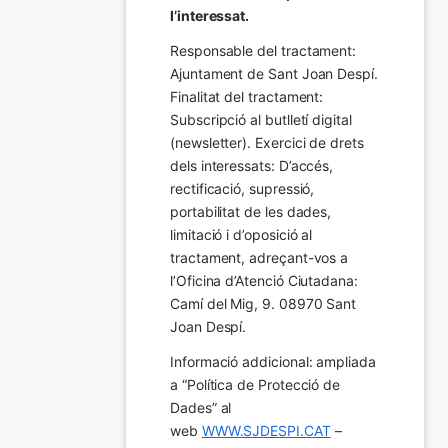
l’interessat.
Responsable del tractament: 
Ajuntament de Sant Joan Despí. 
Finalitat del tractament:  
Subscripció al butlletí digital 
(newsletter). Exercici de drets 
dels interessats: D’accés, 
rectificació, supressió, 
portabilitat de les dades, 
limitació i d’oposició al 
tractament, adreçant-vos a 
l’Oficina d’Atenció Ciutadana: 
Camí del Mig, 9. 08970 Sant 
Joan Despí.
Informació addicional: ampliada 
a “Política de Protecció de 
Dades” al 
web 
WWW.SJDESPI.CAT
 – 