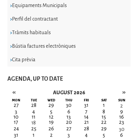
Equipaments Municipals
Perfil del contractant
Tràmits habituals
Bústia factures electròniques
Cita prèvia
AGENDA, UP TO DATE
‹‹
››
AUGUST 2026
Pagination
MON
TUE
WED
THU
FRI
SAT
SUN
27
28
29
30
31
1
2
3
4
5
6
7
8
9
10
11
12
13
14
15
16
17
19
20
21
22
23
18
24
25
26
27
28
29
30
31
1
2
3
4
5
6