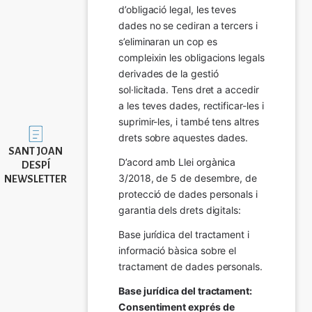
d’obligació legal, les teves 
dades no se cediran a tercers i 
s’eliminaran un cop es 
compleixin les obligacions legals 
derivades de la gestió 
sol·licitada. Tens dret a accedir 
a les teves dades, rectificar-les i 
suprimir-les, i també tens altres 
Imatge
drets sobre aquestes dades.
SANT JOAN
D’acord amb Llei orgànica 
DESPÍ
3/2018, de 5 de desembre, de 
NEWSLETTER
protecció de dades personals i 
garantia dels drets digitals:
Base jurídica del tractament i 
informació bàsica sobre el 
tractament de dades personals.
Base jurídica del tractament: 
Consentiment exprés de 