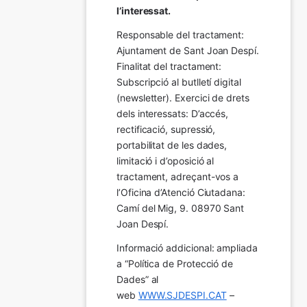
l’interessat.
Responsable del tractament: 
Ajuntament de Sant Joan Despí. 
Finalitat del tractament:  
Subscripció al butlletí digital 
(newsletter). Exercici de drets 
dels interessats: D’accés, 
rectificació, supressió, 
portabilitat de les dades, 
limitació i d’oposició al 
tractament, adreçant-vos a 
l’Oficina d’Atenció Ciutadana: 
Camí del Mig, 9. 08970 Sant 
Joan Despí.
Informació addicional: ampliada 
a “Política de Protecció de 
Dades” al 
web 
WWW.SJDESPI.CAT
 – 