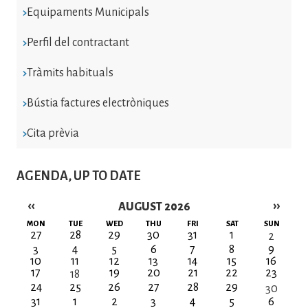
Equipaments Municipals
Perfil del contractant
Tràmits habituals
Bústia factures electròniques
Cita prèvia
AGENDA, UP TO DATE
‹‹
››
AUGUST 2026
Pagination
MON
TUE
WED
THU
FRI
SAT
SUN
27
28
29
30
31
1
2
3
4
5
6
7
8
9
10
11
12
13
14
15
16
17
19
20
21
22
23
18
24
25
26
27
28
29
30
31
1
2
3
4
5
6