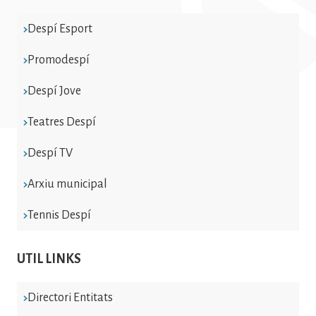
Despí Esport
Promodespí
Despí Jove
Teatres Despí
Despí TV
Arxiu municipal
Tennis Despí
UTIL LINKS
Directori Entitats