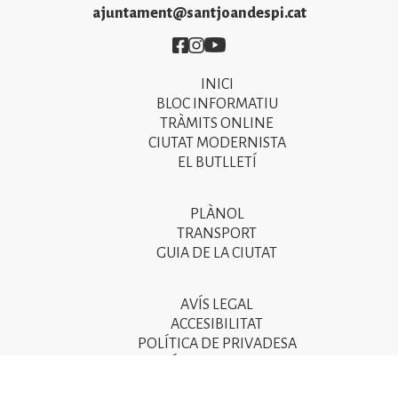
ajuntament@santjoandespi.cat
Imatge
Imatge
Imatge
INICI
Primer
BLOC INFORMATIU
menú
TRÀMITS ONLINE
CIUTAT MODERNISTA
del
EL BUTLLETÍ
peu
de
PLÀNOL
Segon
pàgina
TRANSPORT
menú
GUIA DE LA CIUTAT
2025
del
peu
AVÍS LEGAL
Tercer
ACCESIBILITAT
de
menú
POLÍTICA DE PRIVADESA
pàgina
POLÍTICA DE COOKIES
del
POLÍTICA DE SEGURETAT DE LA INFORMACIÓ
2025
peu