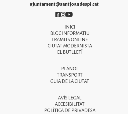
ajuntament@santjoandespi.cat
Imatge
Imatge
Imatge
INICI
Primer
BLOC INFORMATIU
menú
TRÀMITS ONLINE
CIUTAT MODERNISTA
del
EL BUTLLETÍ
peu
de
PLÀNOL
Segon
pàgina
TRANSPORT
menú
GUIA DE LA CIUTAT
2025
del
peu
AVÍS LEGAL
Tercer
ACCESIBILITAT
de
menú
POLÍTICA DE PRIVADESA
pàgina
POLÍTICA DE COOKIES
del
POLÍTICA DE SEGURETAT DE LA INFORMACIÓ
2025
peu