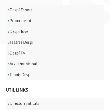
Despí Esport
Promodespí
Despí Jove
Teatres Despí
Despí TV
Arxiu municipal
Tennis Despí
UTIL LINKS
Directori Entitats