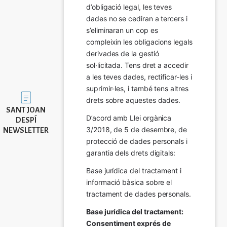
d’obligació legal, les teves 
dades no se cediran a tercers i 
s’eliminaran un cop es 
compleixin les obligacions legals 
derivades de la gestió 
sol·licitada. Tens dret a accedir 
a les teves dades, rectificar-les i 
suprimir-les, i també tens altres 
Imatge
drets sobre aquestes dades.
SANT JOAN
D’acord amb Llei orgànica 
DESPÍ
3/2018, de 5 de desembre, de 
NEWSLETTER
protecció de dades personals i 
garantia dels drets digitals:
Base jurídica del tractament i 
informació bàsica sobre el 
tractament de dades personals.
Base jurídica del tractament: 
Consentiment exprés de 