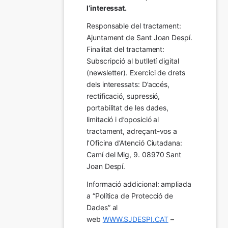
l’interessat.
Responsable del tractament: 
Ajuntament de Sant Joan Despí. 
Finalitat del tractament:  
Subscripció al butlletí digital 
(newsletter). Exercici de drets 
dels interessats: D’accés, 
rectificació, supressió, 
portabilitat de les dades, 
limitació i d’oposició al 
tractament, adreçant-vos a 
l’Oficina d’Atenció Ciutadana: 
Camí del Mig, 9. 08970 Sant 
Joan Despí.
Informació addicional: ampliada 
a “Política de Protecció de 
Dades” al 
web 
WWW.SJDESPI.CAT
 – 