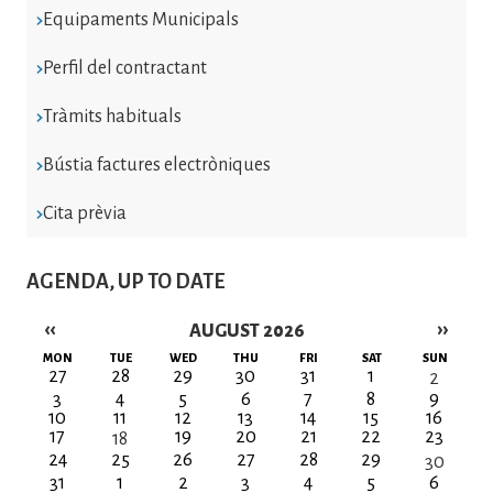
Equipaments Municipals
Perfil del contractant
Tràmits habituals
Bústia factures electròniques
Cita prèvia
AGENDA, UP TO DATE
‹‹
››
AUGUST 2026
Pagination
MON
TUE
WED
THU
FRI
SAT
SUN
27
28
29
30
31
1
2
3
4
5
6
7
8
9
10
11
12
13
14
15
16
17
19
20
21
22
23
18
24
25
26
27
28
29
30
31
1
2
3
4
5
6