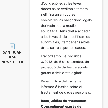
d’obligació legal, les teves 
dades no se cediran a tercers i 
s’eliminaran un cop es 
compleixin les obligacions legals 
derivades de la gestió 
sol·licitada. Tens dret a accedir 
a les teves dades, rectificar-les i 
suprimir-les, i també tens altres 
Imatge
drets sobre aquestes dades.
SANT JOAN
D’acord amb Llei orgànica 
DESPÍ
3/2018, de 5 de desembre, de 
NEWSLETTER
protecció de dades personals i 
garantia dels drets digitals:
Base jurídica del tractament i 
informació bàsica sobre el 
tractament de dades personals.
Base jurídica del tractament: 
Consentiment exprés de 