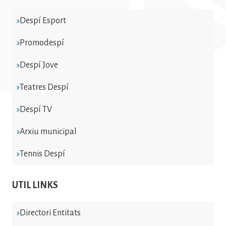
Despí Esport
Promodespí
Despí Jove
Teatres Despí
Despí TV
Arxiu municipal
Tennis Despí
UTIL LINKS
Directori Entitats