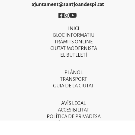
ajuntament@santjoandespi.cat
Imatge
Imatge
Imatge
INICI
Primer
BLOC INFORMATIU
menú
TRÀMITS ONLINE
CIUTAT MODERNISTA
del
EL BUTLLETÍ
peu
de
PLÀNOL
Segon
pàgina
TRANSPORT
menú
GUIA DE LA CIUTAT
2025
del
peu
AVÍS LEGAL
Tercer
ACCESIBILITAT
de
menú
POLÍTICA DE PRIVADESA
pàgina
POLÍTICA DE COOKIES
del
POLÍTICA DE SEGURETAT DE LA INFORMACIÓ
2025
peu