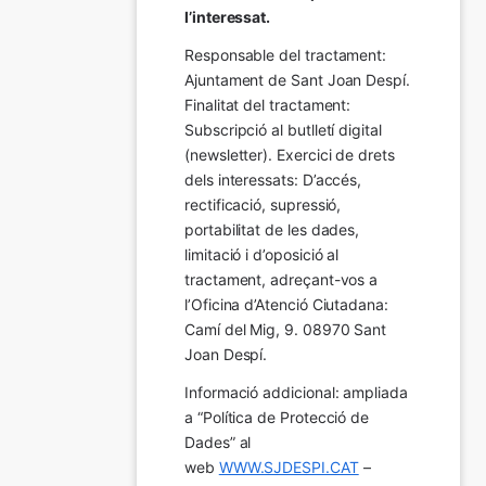
l’interessat.
Responsable del tractament: 
Ajuntament de Sant Joan Despí. 
Finalitat del tractament:  
Subscripció al butlletí digital 
(newsletter). Exercici de drets 
dels interessats: D’accés, 
rectificació, supressió, 
portabilitat de les dades, 
limitació i d’oposició al 
tractament, adreçant-vos a 
l’Oficina d’Atenció Ciutadana: 
Camí del Mig, 9. 08970 Sant 
Joan Despí.
Informació addicional: ampliada 
a “Política de Protecció de 
Dades” al 
web 
WWW.SJDESPI.CAT
 – 