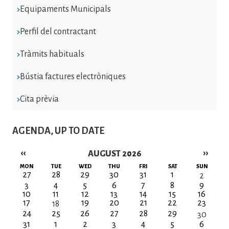
Equipaments Municipals
Perfil del contractant
Tràmits habituals
Bústia factures electròniques
Cita prèvia
AGENDA, UP TO DATE
‹‹
››
AUGUST 2026
Pagination
MON
TUE
WED
THU
FRI
SAT
SUN
27
28
29
30
31
1
2
3
4
5
6
7
8
9
10
11
12
13
14
15
16
17
19
20
21
22
23
18
24
25
26
27
28
29
30
31
1
2
3
4
5
6