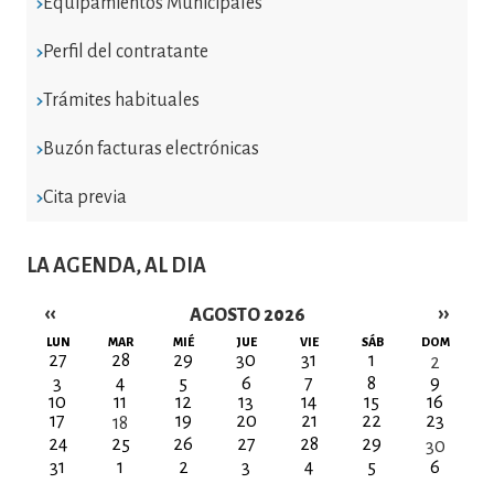
Equipamientos Municipales
Perfil del contratante
Trámites habituales
Buzón facturas electrónicas
Cita previa
LA AGENDA, AL DIA
‹‹
››
AGOSTO 2026
Paginación
LUN
MAR
MIÉ
JUE
VIE
SÁB
DOM
27
28
29
30
31
1
2
3
4
5
6
7
8
9
10
11
12
13
14
15
16
17
19
20
21
22
23
18
24
25
26
27
28
29
30
31
1
2
3
4
5
6