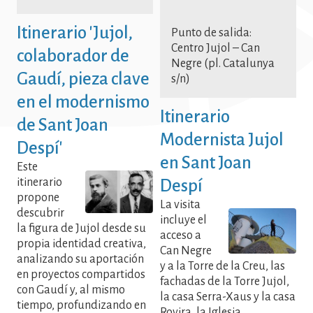
Ciudad Modernista Ciudad
Modernista Ciudad Modernista
Itinerario 'Jujol,
Punto de salida:
Ciudad Modernista Ciudad
Centro Jujol – Can
colaborador de
Negre (pl. Catalunya
Modernista Ciudad Modernista
Gaudí, pieza clave
s/n)
Ciudad Modernista
en el modernismo
Itinerario
de Sant Joan
Modernista Jujol
Despí'
en Sant Joan
Este
itinerario
Despí
propone
La visita
descubrir
incluye el
la figura de Jujol desde su
acceso a
propia identidad creativa,
Can Negre
analizando su aportación
y a la Torre de la Creu, las
en proyectos compartidos
fachadas de la Torre Jujol,
con Gaudí y, al mismo
la casa Serra-Xaus y la casa
tiempo, profundizando en
Rovira, la Iglesia