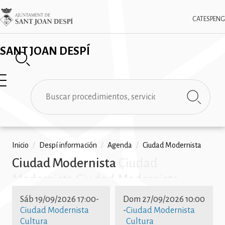
Pasar
✕
Imatge
al
CAT
ESP
ENG
contenido
principal
SANT JOAN DESPÍ
Buscar
Ruta
Inicio
/
Despí información
/
Agenda
/
Ciudad Modernista
Ciudad Modernista
Ciudad
de
Modernista Ciudad Modernista
navegación
Ciudad Modernista Ciudad
Sáb 19/09/2026 17:00
-
Dom 27/09/2026 10:00
Modernista Ciudad Modernista
Ciudad Modernista
-
Ciudad Modernista
Cultura
Cultura