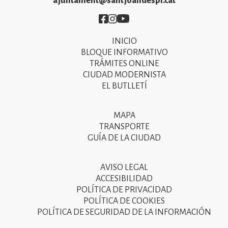
ajuntament@santjoandespi.cat
Imatge
Imatge
Imatge
INICIO
Primer
BLOQUE INFORMATIVO
menú
TRÁMITES ONLINE
CIUDAD MODERNISTA
del
EL BUTLLETÍ
peu
de
MAPA
Segon
pàgina
TRANSPORTE
menú
GUÍA DE LA CIUDAD
2025
del
peu
AVISO LEGAL
Tercer
ACCESIBILIDAD
de
menú
POLÍTICA DE PRIVACIDAD
pàgina
POLÍTICA DE COOKIES
del
POLÍTICA DE SEGURIDAD DE LA INFORMACIÓN
2025
peu