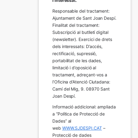
l’interessat.
Responsable del tractament: 
Ajuntament de Sant Joan Despí. 
Finalitat del tractament:  
Subscripció al butlletí digital 
(newsletter). Exercici de drets 
dels interessats: D’accés, 
rectificació, supressió, 
portabilitat de les dades, 
limitació i d’oposició al 
tractament, adreçant-vos a 
l’Oficina d’Atenció Ciutadana: 
Camí del Mig, 9. 08970 Sant 
Joan Despí.
Informació addicional: ampliada 
a “Política de Protecció de 
Dades” al 
web 
WWW.SJDESPI.CAT
 – 
Protecció de dades