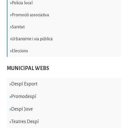
Policia local
Promoció associativa
Sanitat
Urbanisme i via pública
Eleccions
MUNICIPAL WEBS
Despí Esport
Promodespí
Despí Jove
Teatres Despí