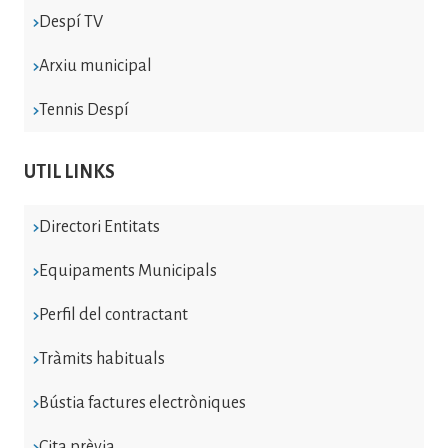
Despí TV
Arxiu municipal
Tennis Despí
UTIL LINKS
Directori Entitats
Equipaments Municipals
Perfil del contractant
Tràmits habituals
Bústia factures electròniques
Cita prèvia