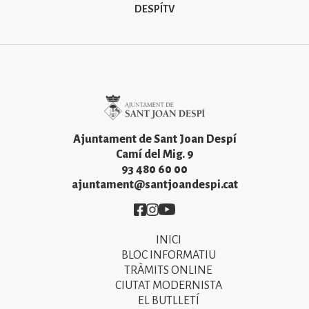
DESPÍTV
Imatge
Ajuntament de Sant Joan Despí
Camí del Mig. 9
93 480 60 00
ajuntament@santjoandespi.cat
Imatge
Imatge
Imatge
INICI
Primer
BLOC INFORMATIU
menú
TRÀMITS ONLINE
CIUTAT MODERNISTA
del
EL BUTLLETÍ