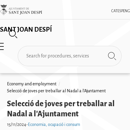
Skip
✕
Imatge
to
CAT
ESP
ENG
main
content
SANT JOAN DESPÍ
Search
Breadcrumb
Economy and employment
/
Selecció de joves per treballar al Nadal a l'Ajuntament
Selecció de joves per treballar al
Nadal a l'Ajuntament
15/11/2024
-
Economia, ocupació i consum