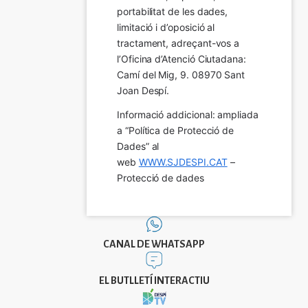
portabilitat de les dades, 
limitació i d’oposició al 
tractament, adreçant-vos a 
l’Oficina d’Atenció Ciutadana: 
Camí del Mig, 9. 08970 Sant 
Joan Despí.
Informació addicional: ampliada 
a “Política de Protecció de 
Dades” al 
web 
WWW.SJDESPI.CAT
 – 
Protecció de dades
CANAL DE WHATSAPP
EL BUTLLETÍ INTERACTIU