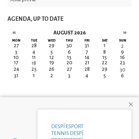
AGENDA, UP TO DATE
‹‹
››
AUGUST 2026
Pagination
MON
TUE
WED
THU
FRI
SAT
SUN
27
28
29
30
31
1
2
3
4
5
6
7
8
9
10
11
12
13
14
15
16
17
19
20
21
22
23
18
24
25
26
27
28
29
30
31
1
2
3
4
5
6
DESPÍ ESPORT
TENNIS DESPÍ