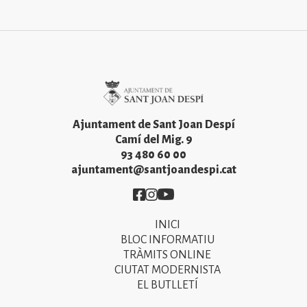
Imatge
Ajuntament de Sant Joan Despí
Camí del Mig. 9
93 480 60 00
ajuntament@santjoandespi.cat
Imatge
Imatge
Imatge
INICI
Primer
BLOC INFORMATIU
menú
TRÀMITS ONLINE
CIUTAT MODERNISTA
del
EL BUTLLETÍ
peu