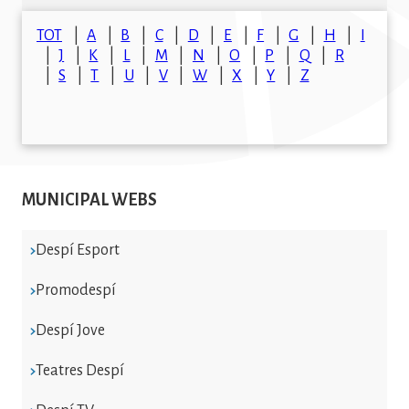
TOT
A
B
C
D
E
F
G
H
I
J
K
L
M
N
O
P
Q
R
S
T
U
V
W
X
Y
Z
MUNICIPAL WEBS
Despí Esport
Promodespí
Despí Jove
Teatres Despí