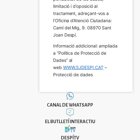
limitació i d’oposició al 
tractament, adreçant-vos a 
l’Oficina d’Atenció Ciutadana: 
Camí del Mig, 9. 08970 Sant 
Joan Despí.
Informació addicional: ampliada 
a “Política de Protecció de 
Dades” al 
web 
WWW.SJDESPI.CAT
 – 
Protecció de dades
CANAL DE WHATSAPP
EL BUTLLETÍ INTERACTIU
DESPÍTV