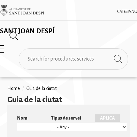
Skip
✕
Imatge
to
CAT
ESP
ENG
main
content
SANT JOAN DESPÍ
Search
Breadcrumb
Home
/
Guia de la ciutat
Guia de la ciutat
Nom
Tipus de servei