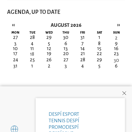
AGENDA, UP TO DATE
‹‹
››
AUGUST 2026
Pagination
MON
TUE
WED
THU
FRI
SAT
SUN
27
28
29
30
31
1
2
3
4
5
6
7
8
9
10
11
12
13
14
15
16
17
19
20
21
22
23
18
24
25
26
27
28
29
30
31
1
2
3
4
5
6
DESPÍ ESPORT
TENNIS DESPÍ
PROMODESPÍ