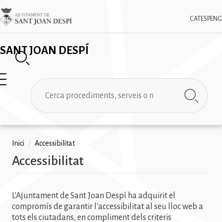
Vés
✕
Imatge
al
CAT
ESP
ENG
contingut
SANT JOAN DESPÍ
Cerca
Fil
Inici
/
Accessibilitat
Accessibilitat
d'ariadna
L'Ajuntament de Sant Joan Despí ha adquirit el
compromís de garantir l'accessibilitat al seu lloc web a
tots els ciutadans, en compliment dels criteris