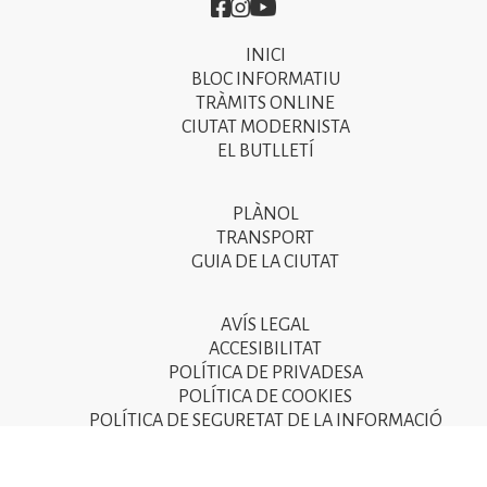
Imatge
Imatge
Imatge
INICI
Primer
BLOC INFORMATIU
menú
TRÀMITS ONLINE
CIUTAT MODERNISTA
del
EL BUTLLETÍ
peu
de
PLÀNOL
Segon
pàgina
TRANSPORT
menú
GUIA DE LA CIUTAT
2025
del
peu
AVÍS LEGAL
Tercer
ACCESIBILITAT
de
menú
POLÍTICA DE PRIVADESA
pàgina
POLÍTICA DE COOKIES
del
POLÍTICA DE SEGURETAT DE LA INFORMACIÓ
2025
peu
de