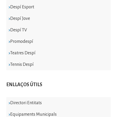
Despí Esport
Despí Jove
Despí TV
Promodespí
Teatres Despí
Tennis Despí
ENLLAÇOS ÚTILS
Directori Entitats
Equipaments Municipals