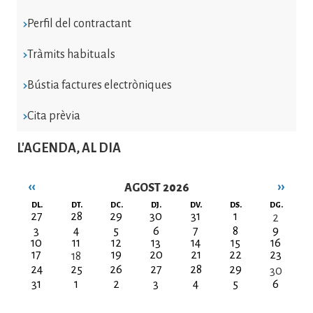
Perfil del contractant
Tràmits habituals
Bústia factures electròniques
Cita prèvia
L'AGENDA, AL DIA
‹‹
››
AGOST 2026
Paginació
DL.
DT.
DC.
DJ.
DV.
DS.
DG.
27
28
29
30
31
1
2
3
4
5
6
7
8
9
10
11
12
13
14
15
16
17
19
20
21
22
23
18
24
25
26
27
28
29
30
31
1
2
3
4
5
6