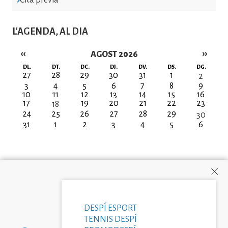
L'AGENDA, AL DIA
‹‹
››
AGOST 2026
Paginació
DL.
DT.
DC.
DJ.
DV.
DS.
DG.
27
28
29
30
31
1
2
3
4
5
6
7
8
9
10
11
12
13
14
15
16
17
19
20
21
22
23
18
24
25
26
27
28
29
30
31
1
2
3
4
5
6
DESPÍ ESPORT
TENNIS DESPÍ