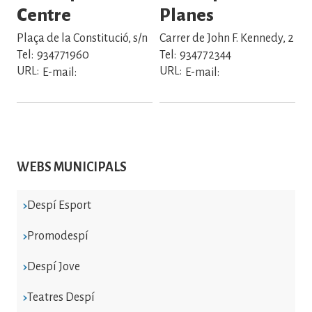
Centre
Planes
Plaça de la Constitució, s/n
Carrer de John F. Kennedy, 2
Tel:
934771960
Tel:
934772344
URL:
URL:
E-mail:
E-mail:
WEBS MUNICIPALS
Despí Esport
Promodespí
Despí Jove
Teatres Despí