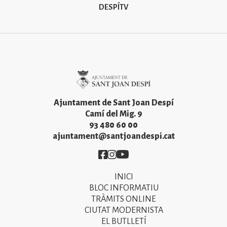
DESPÍTV
Imatge
Ajuntament de Sant Joan Despí
Camí del Mig. 9
93 480 60 00
ajuntament@santjoandespi.cat
Imatge
Imatge
Imatge
INICI
Primer
BLOC INFORMATIU
menú
TRÀMITS ONLINE
CIUTAT MODERNISTA
del
EL BUTLLETÍ