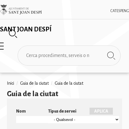
Vés
✕
Imatge
al
CAT
ESP
ENG
contingut
SANT JOAN DESPÍ
Cerca
Fil
Inici
/
Guia de la ciutat
/
Guia de la ciutat
Guia de la ciutat
d'ariadna
Nom
Tipus de servei