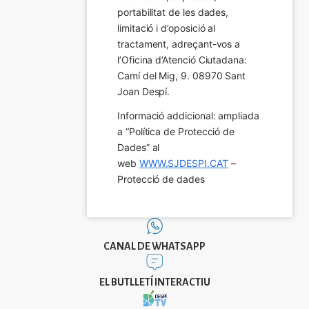
portabilitat de les dades, 
limitació i d’oposició al 
tractament, adreçant-vos a 
l’Oficina d’Atenció Ciutadana: 
Camí del Mig, 9. 08970 Sant 
Joan Despí.
Informació addicional: ampliada 
a “Política de Protecció de 
Dades” al 
web 
WWW.SJDESPI.CAT
 – 
Protecció de dades
CANAL DE WHATSAPP
EL BUTLLETÍ INTERACTIU