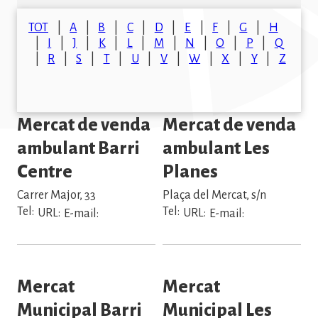
TOT
A
B
C
D
E
F
G
H
I
J
K
L
M
N
O
P
Q
R
S
T
U
V
W
X
Y
Z
Mercat de venda
Mercat de venda
ambulant Barri
ambulant Les
Centre
Planes
Carrer Major, 33
Plaça del Mercat, s/n
Tel:
Tel:
URL:
URL:
E-mail:
E-mail:
Mercat
Mercat
Municipal Barri
Municipal Les