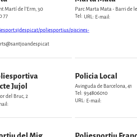
nt Martí de l'Erm, 30
Parc Marta Mata - Barri de 
0 77
Tel:
URL:
E-mail:
iesport.sjdespi.cat/poliesportius/piscines-
rts@santjoandespi.cat
oliesportiva
Policia Local
cte Jujol
Avinguda de Barcelona, 41
Tel:
934806010
r del Bruc, 2
URL:
E-mail:
ail:
ortiu del Mig
Poliesportiu Fran