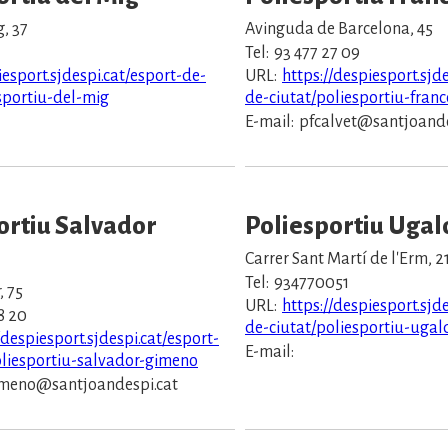
, 37
Avinguda de Barcelona, 45
Tel:
93 477 27 09
iesport.sjdespi.cat/esport-de-
URL:
https://despiesport.sjd
sportiu-del-mig
de-ciutat/poliesportiu-franc
E-mail:
pfcalvet@santjoande
ortiu Salvador
Poliesportiu Ugal
Carrer Sant Martí de l'Erm, 2
Tel:
934770051
, 75
URL:
https://despiesport.sjd
8 20
de-ciutat/poliesportiu-ugal
/despiesport.sjdespi.cat/esport-
E-mail:
oliesportiu-salvador-gimeno
meno@santjoandespi.cat