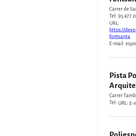
Carrer de Sa
Tel:
93 477 2
URL:
https://desp
fontsanta
E-mail:
espo
Pista P
Arquite
Carrer Tambo
Tel:
URL:
E-m
Poliesp