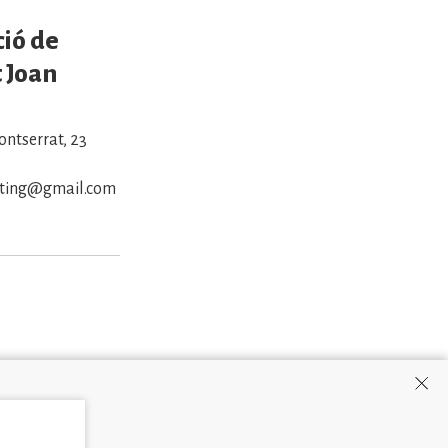
ció de
 Joan
ntserrat, 23
sting@gmail.com