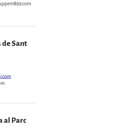
uppen1899.com
 de Sant
i.com
com
a al Parc