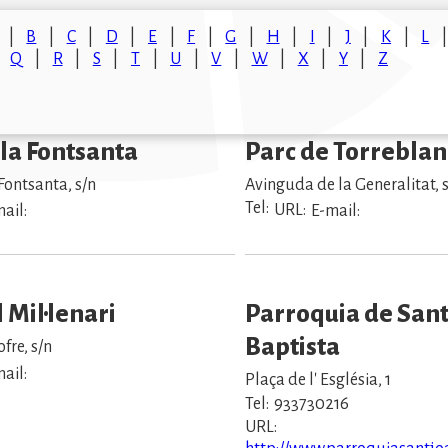
B
C
D
E
F
G
H
I
J
K
L
Q
R
S
T
U
V
W
X
Y
Z
 la Fontsanta
Parc de Torrebla
 Fontsanta, s/n
Avinguda de la Generalitat, 
Tel:
URL:
ail:
E-mail:
 Mil·lenari
Parroquia de Sant
Baptista
fre, s/n
ail:
Plaça de l' Església, 1
Tel:
933730216
URL: