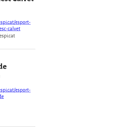
espi.cat/esport-
esc-calvet
spi.cat
de
1
espi.cat/esport-
de