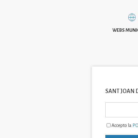
WEBS MUNI
SANT JOAN 
Accepto la
PO