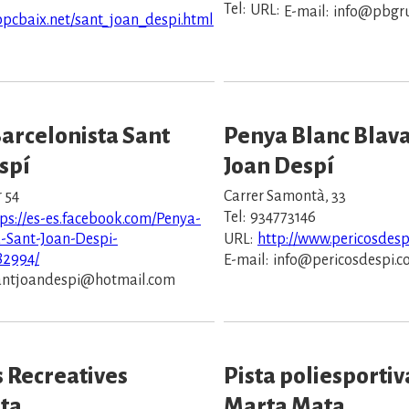
Tel:
URL:
E-mail:
info@pbgr
ppcbaix.net/sant_joan_despi.html
arcelonista Sant
Penya Blanc Blava
spí
Joan Despí
 54
Carrer Samontà, 33
Tel:
934773146
ps://es-es.facebook.com/Penya-
a-Sant-Joan-Despi-
URL:
http://www.pericosdesp
82994/
E-mail:
info@pericosdespi.
ntjoandespi@hotmail.com
s Recreatives
Pista poliesportiv
ta
Marta Mata