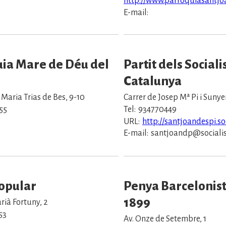
http://www.parroquiasantjo
E-mail:
ia Mare de Déu del
Partit dels Sociali
Catalunya
 Maria Trias de Bes, 9-10
Carrer de Josep Mª Pi i Sunyer
55
Tel:
934770449
URL:
http://santjoandespi.soc
E-mail:
santjoandp@socialis
Popular
Penya Barcelonis
1899
rià Fortuny, 2
53
Av. Onze de Setembre, 1