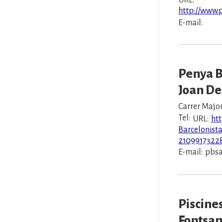
URL:
http://www.
E-mail:
Penya B
Joan De
Carrer Major
Tel:
URL:
htt
Barcelonist
2109917322
E-mail:
pbsa
Piscine
Fontsan