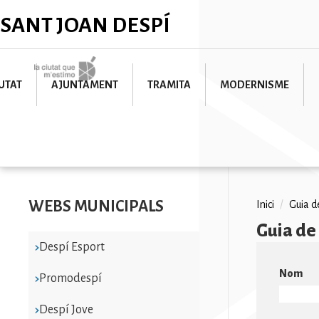
Vés
✕
SANT JOAN DESPÍ
al
contingut
Imatge
UTAT
AJUNTAMENT
TRAMITA
MODERNISME
WEBS MUNICIPALS
Fil
Inici
/
Guia de
Guia de 
d'ariad
Despí Esport
Nom
Promodespí
Despí Jove