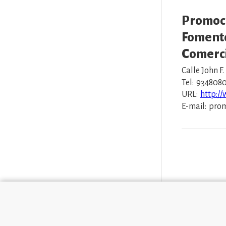
Promoc
Fomento
Comerc
Calle John F
Tel:
934808
URL:
http:/
E-mail:
prom