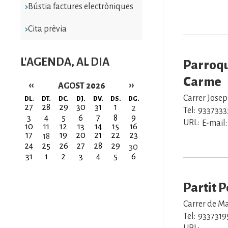
Bústia factures electròniques
Cita prèvia
L'AGENDA, AL DIA
Parroqu
Carme
‹‹
››
AGOST 2026
Paginació
Carrer Josep
DL.
DT.
DC.
DJ.
DV.
DS.
DG.
27
28
29
30
31
1
2
Tel:
9337333
3
4
5
6
7
8
9
URL:
E-mail:
10
11
12
13
14
15
16
17
19
20
21
22
23
18
24
25
26
27
28
29
30
31
1
2
3
4
5
6
Partit 
Carrer de Ma
Tel:
9337319