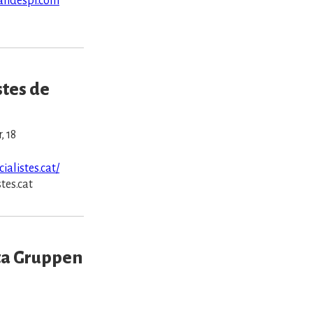
andespi.com
stes de
, 18
ialistes.cat/
tes.cat
ta Gruppen