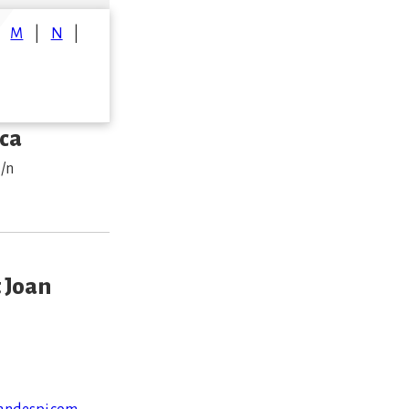
M
N
nca
s/n
 Joan