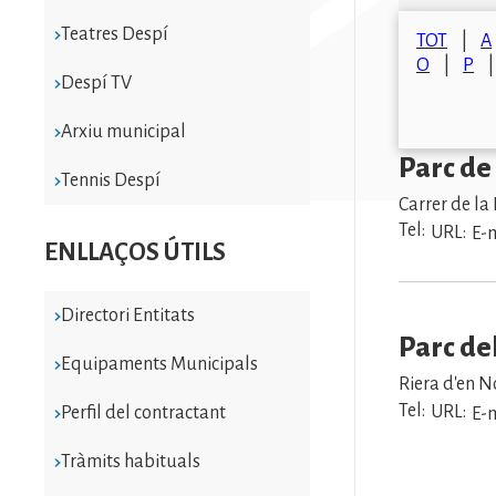
Teatres Despí
TOT
A
O
P
Despí TV
Arxiu municipal
Parc de
Tennis Despí
Carrer de la
Tel:
URL:
E-m
ENLLAÇOS ÚTILS
Directori Entitats
Parc del
Equipaments Municipals
Riera d'en No
Tel:
URL:
Perfil del contractant
E-m
Tràmits habituals