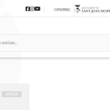
Imatge
Imatge
Imatge
Imatge
CAT
ESP
ENG