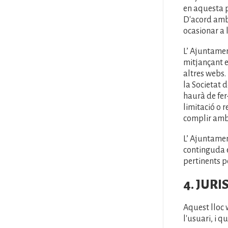
en aquesta p
D'acord amb 
ocasionar a l
L’ Ajuntamen
mitjançant e
altres webs.
la Societat 
haurà de fer
limitació o 
complir amb 
L’ Ajuntamen
continguda e
pertinents p
4. JURI
Aquest lloc 
l'usuari, i q