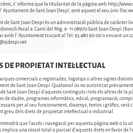
rònic, s’ informa que la titularitat de la pàgina web http://www.
l’ Ajuntament de Sant Joan Despí, sent aquest el seu únic lloc we
t de Sant Joan Despí és un administració pública de caràcter lo
domicili fiscal a: Camí del Mig, 9- 11 08970 Sant Joan Despí (Bar
r amb l’ Ajuntament trucant al Tel. 93 480 60 00 o enviant un co
@sjdespi.net
TS DE PROPIETAT INTEL·LECTUAL
arques comercials o registrades, logotips o altres signes distint
ment de Sant Joan Despí. Qualsevol ús no autoritzat prèviament 
e Sant Joan Despí d'aquests continguts i tots els altres de la 
es de dades, programes informàtics, edició, programació, compila
essaris per al seu funcionament, dissenys, textos i gràfics, serà 
 greu dels drets de propietat intel·lectual o industrial.
'entendrà que l'accés i navegació per aquesta pàgina web o la uti
s implica una cessió total o parcial d'aquests drets en favor de l'