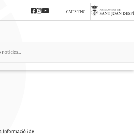
Imatge
Imatge
Imatge
Imatge
CAT
ESP
ENG
la Informació i de