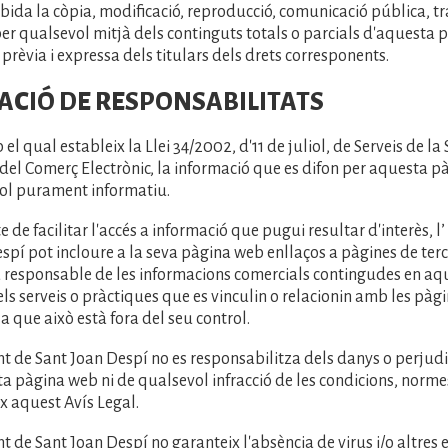
ida la còpia, modificació, reproducció, comunicació pública, t
per qualsevol mitjà dels continguts totals o parcials d'aquesta 
 prèvia i expressa dels titulars dels drets corresponents.
ITACIÓ DE RESPONSABILITATS
l qual estableix la Llei 34/2002, d'11 de juliol, de Serveis de la 
 del Comerç Electrònic, la informació que es difon per aquesta p
ítol purament informatiu.
e de facilitar l'accés a informació que pugui resultar d'interès, 
spí pot incloure a la seva pàgina web enllaços a pàgines de ter
fa responsable de les informacions comercials contingudes en aqu
ls serveis o pràctiques que es vinculin o relacionin amb les pàg
a que això està fora del seu control.
t de Sant Joan Despí no es responsabilitza dels danys o perjudi
ta pàgina web ni de qualsevol infracció de les condicions, normes
x aquest Avís Legal.
t de Sant Joan Despí no garanteix l'absència de virus i/o altres 