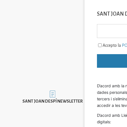
SANT JOAN 
Accepto la
PO
D’acord amb la n
dades personals a
Imatge
tercers i s’elimi
SANT JOAN DESPÍ NEWSLETTER
accedir a les tev
D’acord amb Llei
digitals: