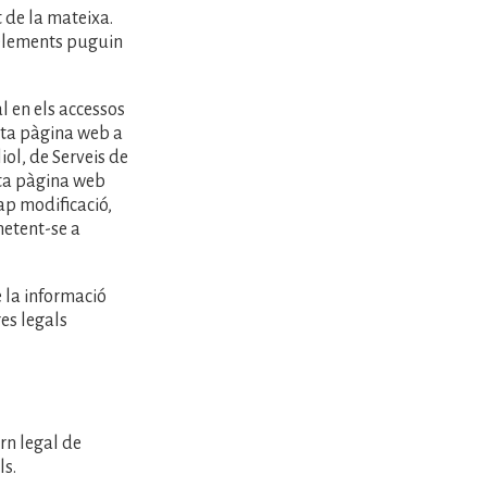
t de la mateixa.
 elements puguin
l en els accessos
sta pàgina web a
iol, de Serveis de
esta pàgina web
ap modificació,
metent-se a
 la informació
res legals
rn legal de
ls.