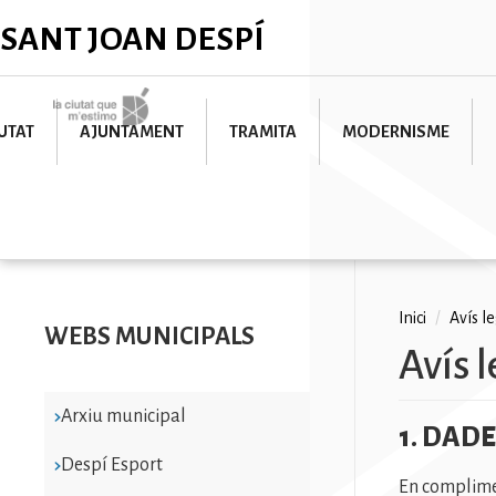
Vés
✕
SANT JOAN DESPÍ
al
contingut
Imatge
UTAT
AJUNTAMENT
TRAMITA
MODERNISME
Fil
Inici
/
Avís l
WEBS MUNICIPALS
Avís l
d'ariad
Arxiu municipal
1. DAD
Despí Esport
En compliment