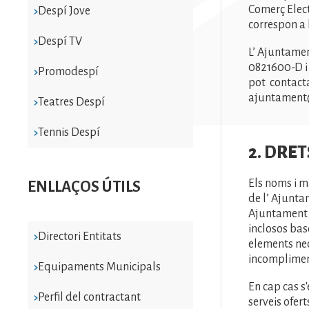
Comerç Elect
Despí Jove
correspon a 
Despí TV
L’ Ajuntamen
0821600-D i 
Promodespí
pot contacta
ajuntament
Teatres Despí
Tennis Despí
2. DRE
Els noms i m
ENLLAÇOS ÚTILS
de l’ Ajunta
Ajuntament d
inclosos bas
Directori Entitats
elements nec
incompliment
Equipaments Municipals
En cap cas s
Perfil del contractant
serveis ofert