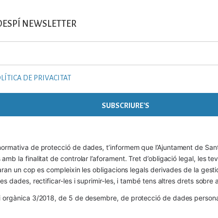
DESPÍ NEWSLETTER
LÍTICA DE PRIVACITAT
ormativa de protecció de dades, t’informem que l’Ajuntament de Sant 
mb la finalitat de controlar l’aforament. Tret d’obligació legal, les t
naran un cop es compleixin les obligacions legals derivades de la gestió 
es dades, rectificar-les i suprimir-les, i també tens altres drets sobr
 orgànica 3/2018, de 5 de desembre, de protecció de dades personals