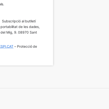
ls.
Subscripció al butlletí 
 portabilitat de les dades, 
í del Mig, 9. 08970 Sant 
SPI.CAT
 – Protecció de 