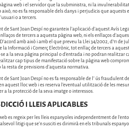
àgina web i el servidor que la subministra, ni la invulnerabilita
això, no es fa responsable dels danys i perjudicis que aquests
'usuari o a tercers.
t de Sant Joan Despí no garanteix l'aplicació d'aquest Avís Lega
nllaços de tercers a aquesta pàgina web, ni els enllaços d'aque
 D'acord amb això i amb el que preveu la Llei 34/2002, d'11 de jul
de la Informació i Comerç Electrònic, tot enllaç de tercers a aqu
-se a la seva pàgina principal o d'entrada i no podran realitzar c
realitzar cap tipus de manifestació sobre la pàgina web compro
la resta de previsions d'aquesta normativa.
t de Sant Joan Despí no es fa responsable de l’ ús fraudulent de
n aquest lloc web i es reserva l'eventual utilització de les mesu
er a la protecció de la seva imatge o interessos.
SDICCIÓ I LLEIS APLICABLES
web es regeix per les lleis espanyoles independentment de l'ento
ualsevol litigi que se'n susciti es dirimirà en els tribunals espanyo