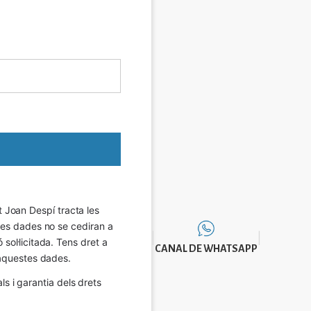
Joan Despí tracta les 
eves dades no se cediran a 
sol·licitada. Tens dret a 
CANAL DE WHATSAPP
e aquestes dades.
 i garantia dels drets 