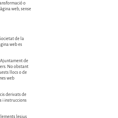
ransformació o
pàgina web, sense
Societat de la
àgina web es
l’ Ajuntament de
cers. No obstant
ests llocs o de
ines web
cis derivats de
 i instruccions
elements lesius