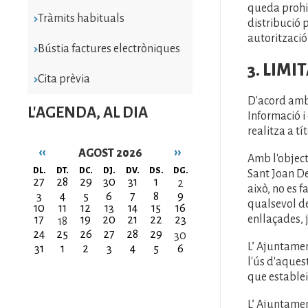
queda prohib
Tràmits habituals
distribució 
autorització
Bústia factures electròniques
3. LIM
Cita prèvia
D'acord amb e
L'AGENDA, AL DIA
Informació i
realitza a t
‹‹
››
AGOST 2026
Amb l'object
Paginació
DL.
DT.
DC.
DJ.
DV.
DS.
DG.
Sant Joan De
27
28
29
30
31
1
2
això, no es 
3
4
5
6
7
8
9
qualsevol de
10
11
12
13
14
15
16
enllaçades, j
17
19
20
21
22
23
18
24
25
26
27
28
29
30
L’ Ajuntamen
31
1
2
3
4
5
6
l'ús d'aques
que establei
L’ Ajuntamen