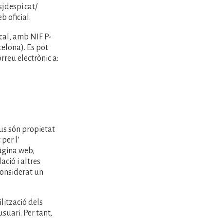
sjdespi.cat/
b oficial.
cal, amb NIF P-
celona). Es pot
rreu electrònic a:
ius són propietat
per l’
pàgina web,
ció i altres
considerat un
lització dels
usuari. Per tant,