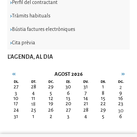
Perfil del contractant
Tràmits habituals
Bústia factures electròniques
Cita prèvia
L'AGENDA, AL DIA
‹‹
››
AGOST 2026
Paginació
DL.
DT.
DC.
DJ.
DV.
DS.
DG.
27
28
29
30
31
1
2
3
4
5
6
7
8
9
10
11
12
13
14
15
16
17
19
20
21
22
23
18
24
25
26
27
28
29
30
31
1
2
3
4
5
6