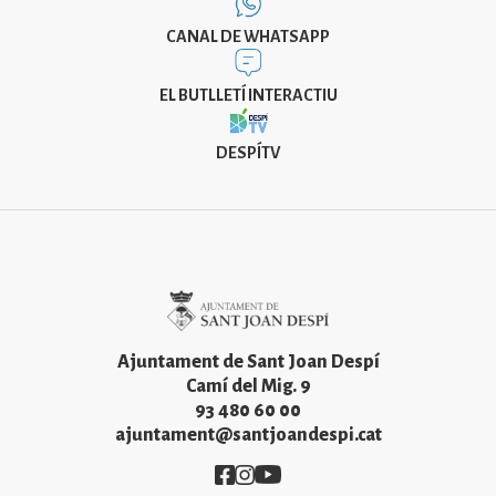
CANAL DE WHATSAPP
EL BUTLLETÍ INTERACTIU
DESPÍTV
Imatge
Ajuntament de Sant Joan Despí
Camí del Mig. 9
93 480 60 00
ajuntament@santjoandespi.cat
Imatge
Imatge
Imatge