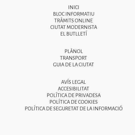
INICI
Primer
BLOC INFORMATIU
menú
TRÀMITS ONLINE
CIUTAT MODERNISTA
del
EL BUTLLETÍ
peu
de
PLÀNOL
Segon
pàgina
TRANSPORT
menú
GUIA DE LA CIUTAT
2025
del
peu
AVÍS LEGAL
Tercer
ACCESIBILITAT
de
menú
POLÍTICA DE PRIVADESA
pàgina
POLÍTICA DE COOKIES
del
POLÍTICA DE SEGURETAT DE LA INFORMACIÓ
2025
peu
de
pàgina