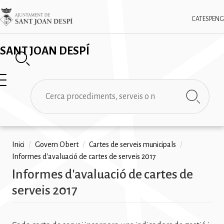
Vés
✕
Imatge
al
CAT
ESP
ENG
contingut
SANT JOAN DESPÍ
Cerca
Fil
Inici
/
Govern Obert
/
Cartes de serveis municipals
/
Informes d'avaluació de cartes de serveis 2017
d'ariadna
Informes d'avaluació de cartes de
serveis 2017