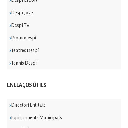
Despí Esport
Despí Jove
Despí TV
Promodespí
Teatres Despí
Tennis Despí
ENLLAÇOS ÚTILS
Directori Entitats
Equipaments Municipals