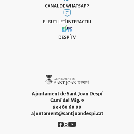
CANAL DE WHATSAPP
EL BUTLLETÍ INTERACTIU
DESPÍTV
Imatge
Ajuntament de Sant Joan Despí
Camí del Mig. 9
93 480 60 00
ajuntament@santjoandespi.cat
Imatge
Imatge
Imatge