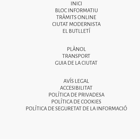
INICI
Primer
BLOC INFORMATIU
menú
TRÀMITS ONLINE
CIUTAT MODERNISTA
del
EL BUTLLETÍ
peu
de
PLÀNOL
Segon
pàgina
TRANSPORT
menú
GUIA DE LA CIUTAT
2025
del
peu
AVÍS LEGAL
Tercer
ACCESIBILITAT
de
menú
POLÍTICA DE PRIVADESA
pàgina
POLÍTICA DE COOKIES
del
POLÍTICA DE SEGURETAT DE LA INFORMACIÓ
2025
peu
de
pàgina