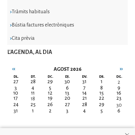
Tràmits habituals
Bústia factures electròniques
Cita prèvia
L'AGENDA, AL DIA
‹‹
››
AGOST 2026
Paginació
DL.
DT.
DC.
DJ.
DV.
DS.
DG.
27
28
29
30
31
1
2
3
4
5
6
7
8
9
10
11
12
13
14
15
16
17
19
20
21
22
23
18
24
25
26
27
28
29
30
31
1
2
3
4
5
6