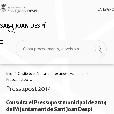
Vés
✕
Imatge
al
CAT
ESP
ENG
contingut
SANT JOAN DESPÍ
Cerca
Fil
Inici
/
Gestió econòmica
/
Pressupost Municipal
/
Pressupost 2014
d'ariadna
Pressupost 2014
Consulta el Pressupost municipal de 2014
de l'Ajuntament de Sant Joan Despí