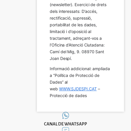
(newsletter). Exercici de drets 
dels interessats: D’accés, 
rectificació, supressió, 
portabilitat de les dades, 
limitació i d’oposició al 
tractament, adreçant-vos a 
l’Oficina d’Atenció Ciutadana: 
Camí del Mig, 9. 08970 Sant 
Joan Despí.
Informació addicional: ampliada 
a “Política de Protecció de 
Dades” al 
web 
WWW.SJDESPI.CAT
 – 
Protecció de dades
CANAL DE WHATSAPP