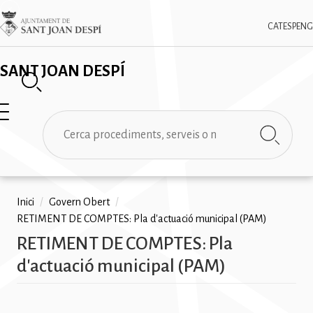
Vés
✕
Imatge
al
CAT
ESP
ENG
contingut
SANT JOAN DESPÍ
Cerca
Fil
Inici
/
Govern Obert
/
RETIMENT DE COMPTES: Pla d'actuació municipal (PAM)
d'ariadna
RETIMENT DE COMPTES: Pla
d'actuació municipal (PAM)