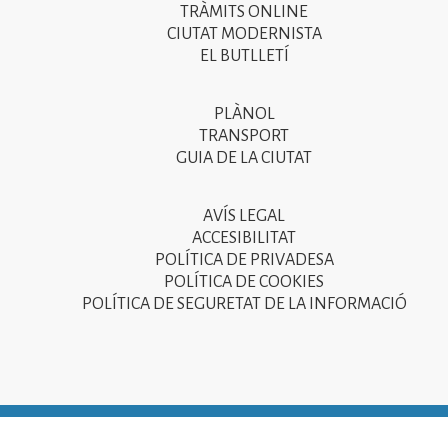
menú
TRÀMITS ONLINE
CIUTAT MODERNISTA
del
EL BUTLLETÍ
peu
de
PLÀNOL
Segon
pàgina
TRANSPORT
menú
GUIA DE LA CIUTAT
2025
del
peu
AVÍS LEGAL
Tercer
ACCESIBILITAT
de
menú
POLÍTICA DE PRIVADESA
pàgina
POLÍTICA DE COOKIES
del
POLÍTICA DE SEGURETAT DE LA INFORMACIÓ
2025
peu
de
pàgina
2025
© Ajuntament de Sant Joan Despí 2015 - Camí del Mig, 9