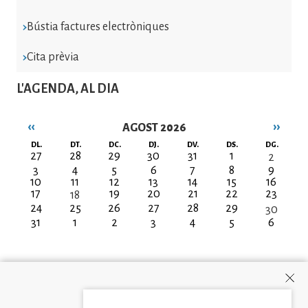
Bústia factures electròniques
Cita prèvia
L'AGENDA, AL DIA
‹‹
››
AGOST 2026
Paginació
DL.
DT.
DC.
DJ.
DV.
DS.
DG.
27
28
29
30
31
1
2
3
4
5
6
7
8
9
10
11
12
13
14
15
16
17
19
20
21
22
23
18
24
25
26
27
28
29
30
31
1
2
3
4
5
6