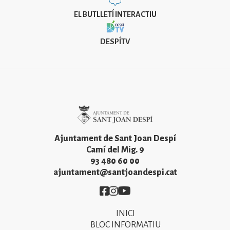
EL BUTLLETÍ INTERACTIU
DESPÍTV
Imatge
Ajuntament de Sant Joan Despí
Camí del Mig. 9
93 480 60 00
ajuntament@santjoandespi.cat
Imatge
Imatge
Imatge
INICI
Primer
BLOC INFORMATIU